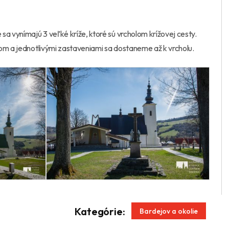
a vynímajú 3 veľké kríže, ktoré sú vrcholom krížovej cesty.
om a jednotlivými zastaveniami sa dostaneme až k vrcholu.
App
enger
Kategórie:
Bardejov a okolie