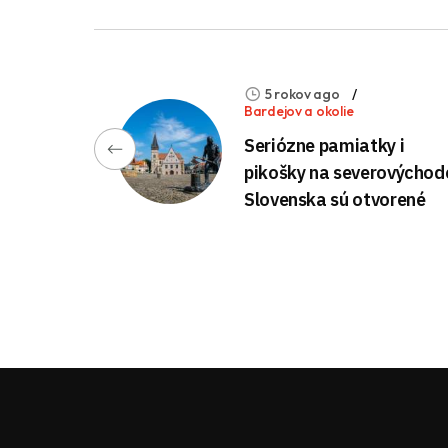
5 rokov ago
Bardejov a okolie
Seriózne pamiatky i
pikošky na severovýchod
Slovenska sú otvorené