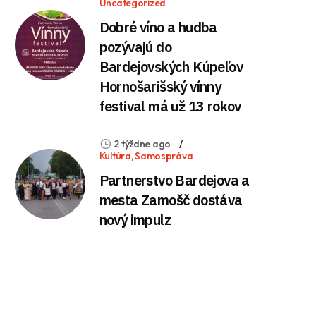
Uncategorized
Dobré víno a hudba
pozývajú do
Bardejovských Kúpeľov
Hornošarišský vínny
festival má už 13 rokov
2 týždne ago
Kultúra
,
Samospráva
Partnerstvo Bardejova a
mesta Zamošč dostáva
nový impulz