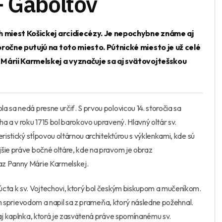
– Gaboltov
h miest Košickej arcidiecézy. Je nepochybne známe aj
oročne putujú na toto miesto.
Pútnické miesto je už celé
Márii Karmelskej a vyznačuje sa aj svätovojtešskou
 sa nedá presne určiť. S prvou polovicou 14. storočia sa
a a v roku 1715 bol barokovo upravený. Hlavný oltár sv.
eristický stĺpovou oltárnou architektúrou s výklenkami, kde sú
jšie práve bočné oltáre, kde na pravom je obraz
az Panny Márie Karmelskej.
úcta k sv. Vojtechovi, ktorý bol českým biskupom a mučeníkom.
jim sprievodom a napil sa z prameňa, ktorý následne požehnal.
 aj kaplnka, ktorá je zasvätená práve spomínanému sv.