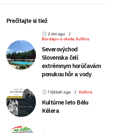
Prečítajte si tiež
2 dni ago
Bardejov a okolie
,
Kultúra
Severovýchod
Slovenska čelí
extrémnym horúčavám
ponukou hôr a vody
1 týždeň ago
Kultúra
Kultúrne leto Bélu
Kélera