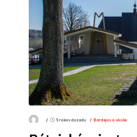
5 rokov dozadu
Bardejov a okolie