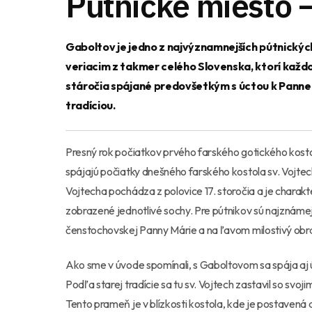
Pútnické miesto 
Gaboltov je jedno z najvýznamnejších pútnickýc
veriacim z takmer celého Slovenska, ktorí každ
stáročia spájané predovšetkým s úctou k Panne 
tradíciou.
Presný rok počiatkov prvého farského gotického kostola
spájajú počiatky dnešného farského kostola sv. Vojtech
Vojtecha pochádza z polovice 17. storočia a je charakt
zobrazené jednotlivé sochy. Pre pútnikov sú najznáme
čenstochovskej Panny Márie a na ľavom milostivý obr
Ako sme v úvode spomínali, s Gaboltovom sa spája aj 
Podľa starej tradície sa tu sv. Vojtech zastavil so svo
Tento prameň je v blízkosti kostola, kde je postavená