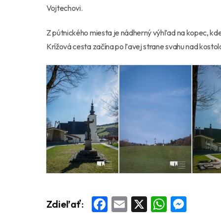
Vojtechovi.
Z pútnického miesta je nádherný výhľad na kopec, kde s
Krížová cesta začína po ľavej strane svahu nad kostol
Facebook
Email
X
Whats
Mess
Zdieľať: