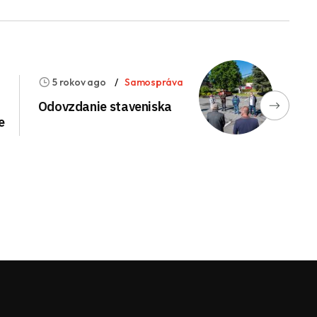
5 rokov ago
Samospráva
Odovzdanie staveniska
e