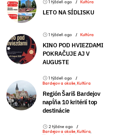
1 týždeň ago
Kultúra
LETO NA SÍDLISKU
1 týždeň ago
Kultúra
KINO POD HVIEZDAMI
POKRAČUJE AJ V
AUGUSTE
1 týždeň ago
Bardejov a okolie
,
Kultúra
Región Šariš Bardejov
napĺňa 10 kritérií top
destinácie
2 týždne ago
Bardejov a okolie
,
Kultúra
,