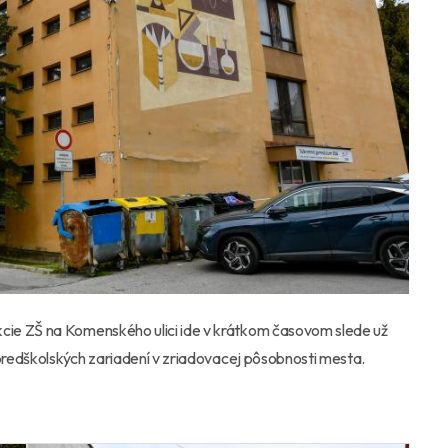
ie ZŠ na Komenského ulici ide v krátkom časovom slede už
 predškolských zariadení v zriadovacej pôsobnosti mesta.