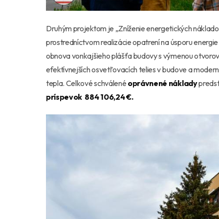
Druhým projektom je „Zníženie energetických náklado
prostredníctvom realizácie opatrení na úsporu energie
obnova vonkajšieho plášťa budovy s výmenou otvorovýc
efektívnejších osvetľovacích telies v budove a modern
tepla. Celkové schválené
oprávnené náklady
preds
príspevok 884 106,24 €.