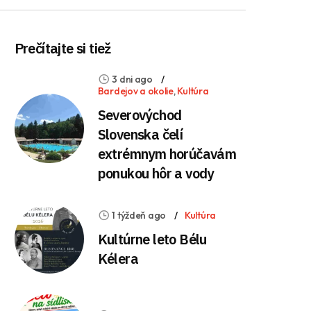
Prečítajte si tiež
3 dni ago
Bardejov a okolie
,
Kultúra
Severovýchod
Slovenska čelí
extrémnym horúčavám
ponukou hôr a vody
1 týždeň ago
Kultúra
Kultúrne leto Bélu
Kélera