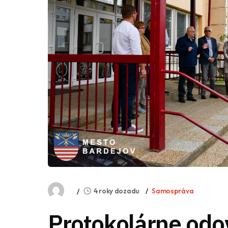
4 roky dozadu
Samospráva
Protokolárne odo