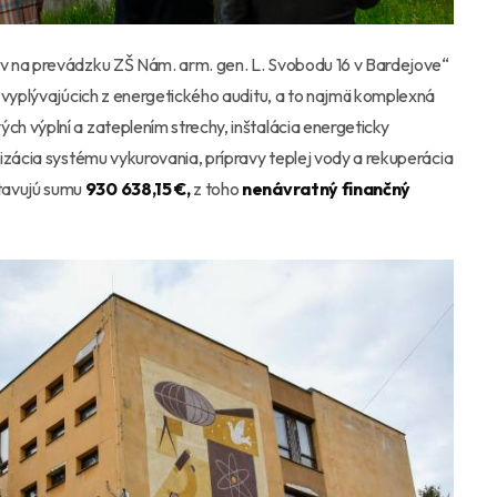
v na prevádzku ZŠ Nám. arm. gen. L. Svobodu 16 v Bardejove“
 vyplývajúcich z energetického auditu, a to najmä komplexná
h výplní a zateplením strechy, inštalácia energeticky
izácia systému vykurovania, prípravy teplej vody a rekuperácia
tavujú sumu
930 638,15 €,
z toho
nenávratný finančný