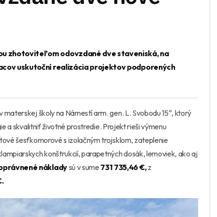
vou zhotoviteľom odovzdané dve staveniská, na
siacov uskutoční realizácia projektov podporených
v materskej školy na Námestí arm. gen. L. Svobodu 15“, ktorý
e a skvalitniť životné prostredie. Projekt rieši výmenu
stové šesťkomorové s izolačným trojsklom, zateplenie
lampiarskych konštrukcií, parapetných dosák, lemoviek, ako aj
oprávnené náklady
sú v sume
731 735,46 €,
z
€.