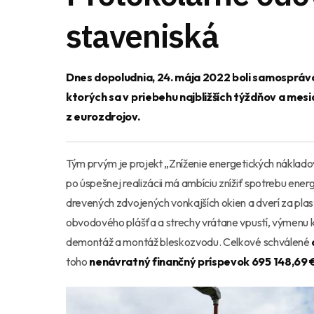
staveniská
Dnes dopoludnia, 24. mája 2022 boli samosprá
ktorých sa v priebehu najbližších týždňov a me
z eurozdrojov.
Tým prvým je projekt „Zníženie energetických náklado
po úspešnej realizácii má ambíciu znížiť spotrebu energi
drevených zdvojených vonkajších okien a dverí za pla
obvodového plášťa a strechy vrátane vpustí, výmenu k
demontáž a montáž bleskozvodu. Celkové schválené
toho
nenávratný finančný príspevok 695 148,69 