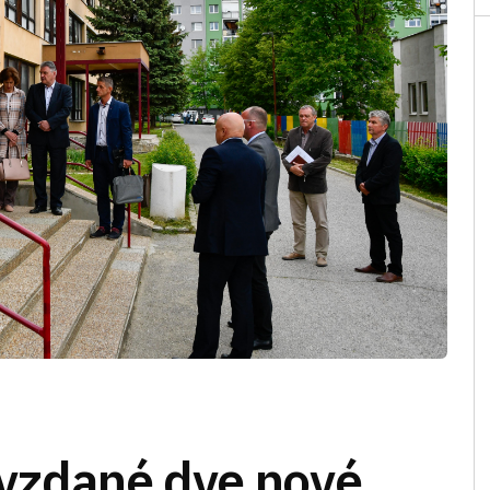
vzdané dve nové