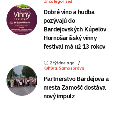
Uncategorized
Dobré víno a hudba
pozývajú do
Bardejovských Kúpeľov
Hornošarišský vínny
festival má už 13 rokov
2 týždne ago
Kultúra
,
Samospráva
Partnerstvo Bardejova a
mesta Zamošč dostáva
nový impulz