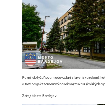
Po minulotýždňovom odovzdaní staveniska rekonštrukc
o tretí projekt zameraný na rekonštrukciu školských a
Zdroj: Mesto Bardejov