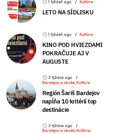
1 týždeň ago
Kultúra
LETO NA SÍDLISKU
1 týždeň ago
Kultúra
KINO POD HVIEZDAMI
POKRAČUJE AJ V
AUGUSTE
2 týždne ago
Bardejov a okolie
,
Kultúra
Región Šariš Bardejov
napĺňa 10 kritérií top
destinácie
2 týždne ago
Bardejov a okolie
,
Kultúra
,