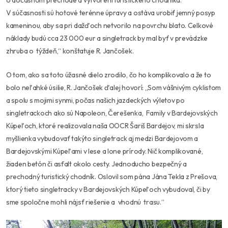
o dočasnom prechode a vytvorení turistického chodníka.
V súčasnosti sú hotové terénne úpravy a ostáva urobiť jemný posyp
kameninou, aby sa pri dažďoch netvorilo na povrchu blato. Celkové
náklady budú cca 23 000 eur a singletrack by mal byť v prevádzke
zhruba o týždeň,“
konštatuje R. Jančošek.
O tom, ako sa toto úžasné dielo zrodilo, čo ho komplikovalo a že to
bolo neľahké úsilie, R. Jančošek ďalej hovorí:
,,Som vášnivým cyklistom
a spolu s mojimi synmi, počas našich jazdeckých výletov po
singletrackoch ako sú Napoleon, Čerešenka, Family v Bardejovských
Kúpeľoch, ktoré realizovala naša OOCR Šariš Bardejov, mi skrsla
myšlienka vybudovať takýto singletrack aj medzi Bardejovom a
Bardejovskými Kúpeľami v lese a lone prírody. Nič komplikované,
žiaden betón či asfalt okolo cesty. Jednoducho bezpečný a
prechodný turistický chodník. Oslovil som pána Jána Tekla z Prešova,
ktorý tieto singletracky v Bardejovských Kúpeľoch vybudoval, či by
sme spoločne mohli nájsť riešenie a vhodnú trasu.“