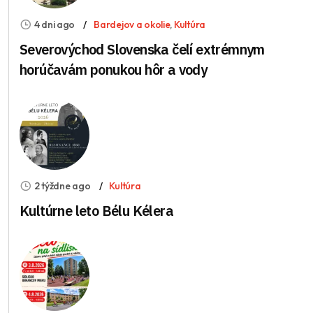
4 dni ago
Bardejov a okolie
,
Kultúra
Severovýchod Slovenska čelí extrémnym
horúčavám ponukou hôr a vody
2 týždne ago
Kultúra
Kultúrne leto Bélu Kélera