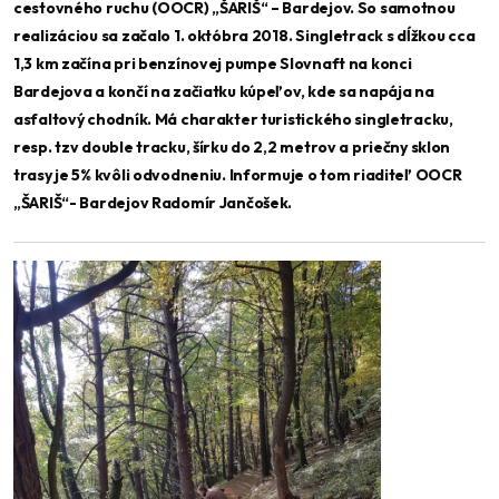
cestovného ruchu (OOCR) „ŠARIŠ“ – Bardejov. So samotnou
realizáciou sa začalo 1. októbra 2018. Singletrack s dĺžkou cca
1,3 km začína pri benzínovej pumpe Slovnaft na konci
Bardejova a končí na začiatku kúpeľov, kde sa napája na
asfaltový chodník. Má charakter turistického singletracku,
resp. tzv double tracku, šírku do 2,2 metrov a priečny sklon
trasy je 5% kvôli odvodneniu. Informuje o tom riaditeľ OOCR
„ŠARIŠ“- Bardejov Radomír Jančošek.