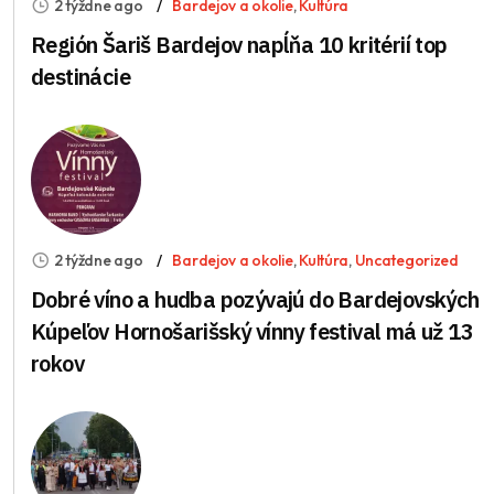
2 týždne ago
Bardejov a okolie
,
Kultúra
Región Šariš Bardejov napĺňa 10 kritérií top
destinácie
2 týždne ago
Bardejov a okolie
,
Kultúra
,
Uncategorized
Dobré víno a hudba pozývajú do Bardejovských
Kúpeľov Hornošarišský vínny festival má už 13
rokov