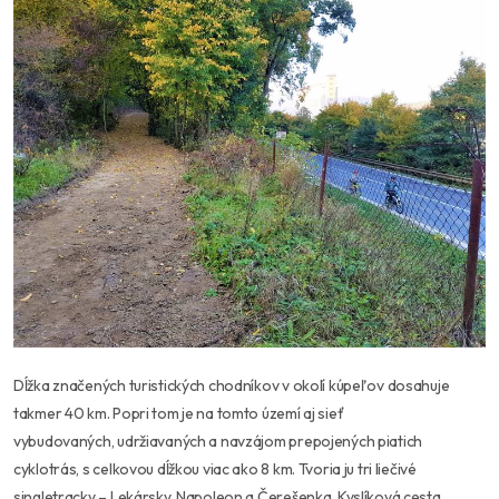
Dĺžka značených turistických chodníkov v okolí kúpeľov dosahuje
takmer 40 km. Popri tom je na tomto území aj sieť
vybudovaných, udržiavaných a navzájom prepojených piatich
cyklotrás, s celkovou dĺžkou viac ako 8 km. Tvoria ju tri liečivé
singletracky – Lekársky, Napoleon a Čerešenka, Kyslíková cesta