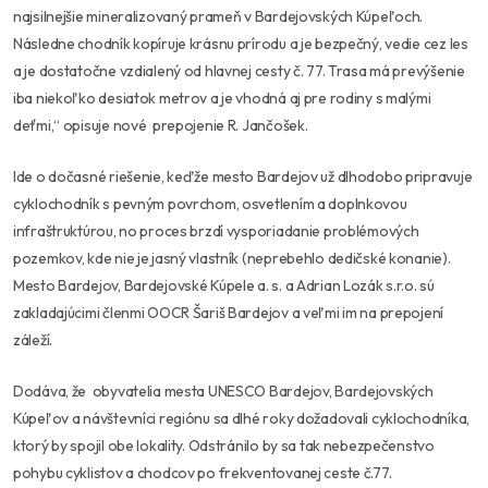
najsilnejšie mineralizovaný prameň v Bardejovských Kúpeľoch.
Následne chodník kopíruje krásnu prírodu a je bezpečný, vedie cez les
a je dostatočne vzdialený od hlavnej cesty č. 77. Trasa má prevýšenie
iba niekoľko desiatok metrov a je vhodná aj pre rodiny s malými
deťmi,“
opisuje nové prepojenie R. Jančošek.
Ide o dočasné riešenie, keďže mesto Bardejov už dlhodobo pripravuje
cyklochodník s pevným povrchom, osvetlením a doplnkovou
infraštruktúrou, no proces brzdí vysporiadanie problémových
pozemkov, kde nie je jasný vlastník (neprebehlo dedičské konanie).
Mesto Bardejov, Bardejovské Kúpele a. s. a Adrian Lozák s.r.o. sú
zakladajúcimi členmi OOCR Šariš Bardejov a veľmi im na prepojení
záleží.
Dodáva, že obyvatelia mesta UNESCO Bardejov, Bardejovských
Kúpeľov a návštevníci regiónu sa dlhé roky dožadovali cyklochodníka,
ktorý by spojil obe lokality. Odstránilo by sa tak nebezpečenstvo
pohybu cyklistov a chodcov po frekventovanej ceste č.77.