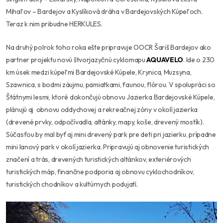
Mihaľov – Bardejov a Kyslíková dráha v Bardejovských Kúpeľoch.
Teraz k nim pribudne HERKULES.
Na druhý polrok toho roka ešte pripravuje OOCR Šariš Bardejov ako
partner projektu novú štvorjazyčnú cyklomapu
AQUAVELO
. Ide o 230
km úsek medzi kúpeľmi Bardejovské Kúpele, Krynica, Muzsyna,
Szawnica, s bodmi záujmu, pamiatkami, faunou, flórou. V spolupráci so
Štátnymi lesmi, ktoré dokončujú obnovu Jazierka Bardejovské Kúpele,
plánujú aj obnovu oddychovej a rekreačnej zóny v okolí jazierka
(drevené prvky, odpočívadla, altánky, mapy, koše, drevený mostík).
Súčasťou by mal byť aj mini drevený park pre deti pri jazierku, prípadne
mini lanový park v okolí jazierka. Pripravujú aj obnovenie turistických
značení a trás, drevených turistických altánkov, exteriérových
turistických máp, finančne podporia aj obnovu cyklochodníkov,
turistických chodníkov a kultúrnych podujatí.