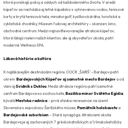
ktoré ponúkajú pokoj a oddych od každodenného života. V areáli
kúpeľov sa nachádza aj letné kúpalisko s vyhrievanou vodou, tenisové
kurty a krytá tenisová hala, miniaturgolf, kyslíková dráha, turistické a
cyklistické chodníky, Múzeum ľudovej architektúry – skanzen, kino,
obchodné centrum. Medzi najnavštevovanejšie atrakcie kúpeľov,
ktoré lákajú nielen našich klientov, ale aj obyvateľov okolia, patrí
moderné Wellness SPA.
Lákavá história a kultúra
K najlákavejším destináciám regiónu OOCR „ŠARIŠ“- Bardejov patrí
okrem
Bardejovských Kúpeľov aj samotné
mesto Bardejov
a od
vlani aj
Svidník s Duklou
. Medzi atrakcie regiónu patrí samotné
centrum Bardejova so sochou kata,
Bazilika minor Svätého Egídia
,
bývalá
Mestska radnica
– prvá stavba renesancie na území
Slovenska s expozíciou Šarišského múzea,
Pamätník holokaustu
a
Bardejovské suburbium
– Stará synagóga. Atrakciami okolia
Bardejova je aj zachovaných 7 gréckokatolíckych a 1 rímskokatolícky