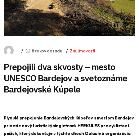
8 rokov dozadu
Zaujímavosti
Prepojili dva skvosty – mesto
UNESCO Bardejov a svetoznáme
Bardejovské Kúpele
Plynulé prepojenie Bardejovských Kúpeľov s mestom Bardejov
prinesie nový turistický singletrack HERKULES pre cyklistov i
peších, ktorý dokončuje v týchto dňoch Oblastná organizácia