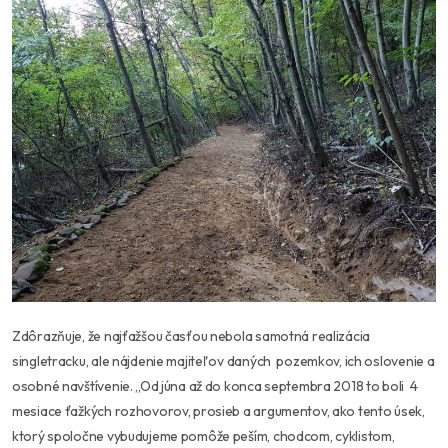
Zdôrazňuje, že najťažšou časťou nebola samotná realizácia
singletracku, ale nájdenie majiteľov daných pozemkov, ich oslovenie a
osobné navštívenie. ,,Od júna až do konca septembra 2018 to boli 4
mesiace ťažkých rozhovorov, prosieb a argumentov, ako tento úsek,
ktorý spoločne vybudujeme pomôže peším, chodcom, cyklistom,