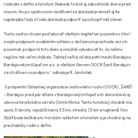
rodinám s deťmi a turistom. Niekedy to boli aj zabuchnuté dvere pred
nosom. No po opätovnom navštívení sa dokázali prelomiť aj tie
najsilnejšie ľady a ľudia dokázali podporiť a pochopiť náš zámer.
Touto cestou chcem poďakovať všetkým majiteľom pozemkov, ktorí
svojím podpisom a udelením súhlasu o dočasnom prechode cez ich
pozemok, podporili toto dielo a umožnili vybudovať to, čo nášmu
regiónu tak veľmi chýbalo. Taktiež veľká vďaka patrí mestu Bardejov,
Bardejovským Kúpeľom a.s. a všetkým členom OOCR Šariš Bardejov
za ich dôveru a podporu.“ odkazuje R. Jančošek.
S prispením Oblastnej organizácie cestovného ruchu (OOCR) „ŠARIŠ“
– Bardejov pred pár dňami v Bardejovských Kúpeľoch dokončená aj
obnova turistického okruhu Ostrá Hôrka. Tento turistický chodník má
spolu 3 okruhy, najväčší meria 3,5 km, stredný 1,5 km a najmenší 1 km.
Slúžiť bude bežkárom, horským cyklistom a turistom a je vhodný aj na
prechádzky rodín s deťmi.