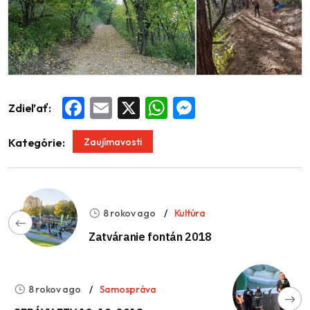
Zdieľať:
Facebook
Email
X
WhatsApp
Messenger
Zaujímavosti
Kategórie:
8 rokov ago
Kultúra
Zatváranie fontán 2018
8 rokov ago
Samospráva