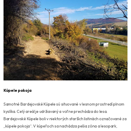
Kúpele pokoja
Samotné Bardejovské Kúpele sú situované v lesnom prostredí plnom
kyslíka. Celý areál je udržiavaný a voľne prechádza do lesa.
Bardejovské Kúpele boli v niektorých starších listinách označované za
„kúpele pokoja“. V kúpeľoch sa nachádza pešia zóna a lesopark,