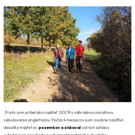
,,Preto som prišiel ako riaditeľ OOCR s náhradnou iniciatívou
vybudovania singletracku. Počas 4 mesiacov som osobne navštívil
desiatky majiteľov
pozemkov a získaval
od nich súhlasy