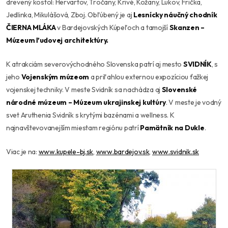
drevený kostol: Hervartov, Tročany, Krivé, Kožany, Lukov, Frička,
Jedlinka, Mikulášová, Zboj. Obľúbený je aj
Lesnícky náučný chodník
ČIERNA MLÁKA
v Bardejovských Kúpeľoch a tamojší
Skanzen –
Múzeum ľudovej architektúry.
K atrakciám severovýchodného Slovenska patrí aj mesto
SVIDNÍK
, s
jeho
Vojenským múzeom
a priľahlou externou expozíciou ťažkej
vojenskej techniky. V meste Svidník sa nachádza aj
Slovenské
národné múzeum – Múzeum ukrajinskej kultúry
. V meste je vodný
svet Aruthenia Svidník s krytými bazénami a wellness. K
najnavštevovanejším miestam regiónu patrí
Pamätník na Dukle
.
Viac je na:
www.kupele-bj.sk
,
www.bardejov.sk
,
www.svidnik.sk