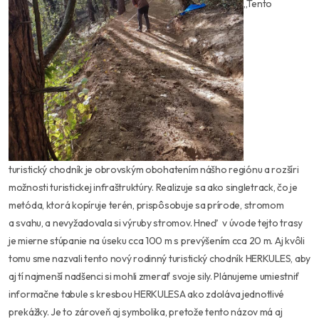
,,Tento
turistický chodník je obrovským obohatením nášho regiónu a rozšíri
možnosti turistickej infraštruktúry. Realizuje sa ako singletrack, čo je
metóda, ktorá kopíruje terén, prispôsobuje sa prírode, stromom
a svahu, a nevyžadovala si výruby stromov. Hneď v úvode tejto trasy
je mierne stúpanie na úseku cca 100 m s prevýšením cca 20 m. Aj kvôli
tomu sme nazvali tento nový rodinný turistický chodník HERKULES, aby
aj tí najmenší nadšenci si mohli zmerať svoje sily. Plánujeme umiestniť
informačne tabule s kresbou HERKULESA ako zdoláva jednotlivé
prekážky. Je to zároveň aj symbolika, pretože tento názov má aj