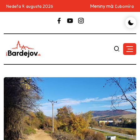
Meniny má:
Nedeľa 9. augusta 2026
Ľubomíra