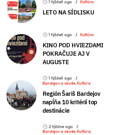
1 týždeň ago
Kultúra
LETO NA SÍDLISKU
1 týždeň ago
Kultúra
KINO POD HVIEZDAMI
POKRAČUJE AJ V
AUGUSTE
1 týždeň ago
Bardejov a okolie
,
Kultúra
Región Šariš Bardejov
napĺňa 10 kritérií top
destinácie
2 týždne ago
Bardejov a okolie
,
Kultúra
,