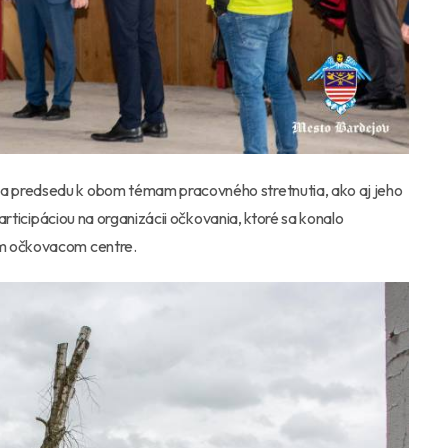
a predsedu k obom témam pracovného stretnutia, ako aj jeho
participáciou na organizácii očkovania, ktoré sa konalo
om očkovacom centre.