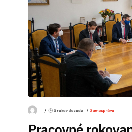
5 rokov dozadu
Samospráva
Pracovné rokovan