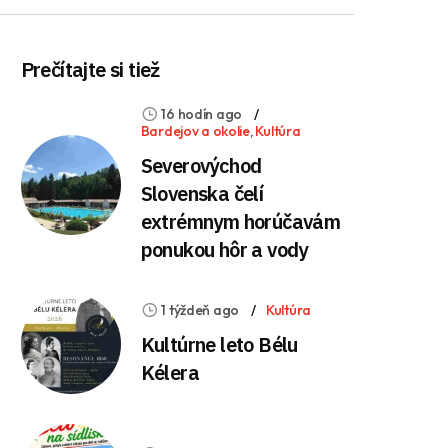
Prečítajte si tiež
16 hodín ago
Bardejov a okolie
,
Kultúra
Severovýchod
Slovenska čelí
extrémnym horúčavám
ponukou hôr a vody
1 týždeň ago
Kultúra
Kultúrne leto Bélu
Kélera