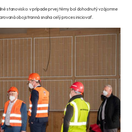
dné stanovisko: v prípade prvej témy bol dohodnutý vzájomne
arovaná obojstranná snaha celý proces iniciovať.