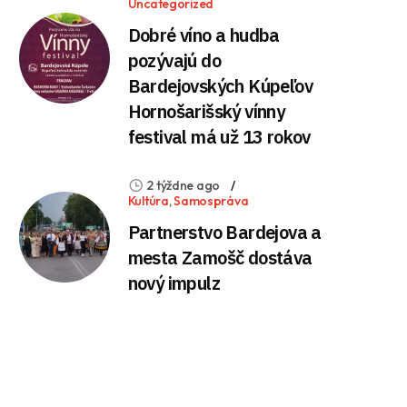
Uncategorized
Dobré víno a hudba
pozývajú do
Bardejovských Kúpeľov
Hornošarišský vínny
festival má už 13 rokov
2 týždne ago
Kultúra
,
Samospráva
Partnerstvo Bardejova a
mesta Zamošč dostáva
nový impulz