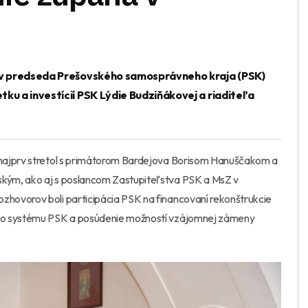
jov predseda Prešovského samosprávneho kraja (PSK)
ku a investícií PSK Lýdie Budziňákovej a riaditeľa
 najprv stretol s primátorom Bardejova Borisom Hanuščakom a
kým, ako aj s poslancom Zastupiteľstva PSK a MsZ v
hovorov boli participácia PSK na financovaní rekonštrukcie
ého systému PSK a posúdenie možností vzájomnej zámeny