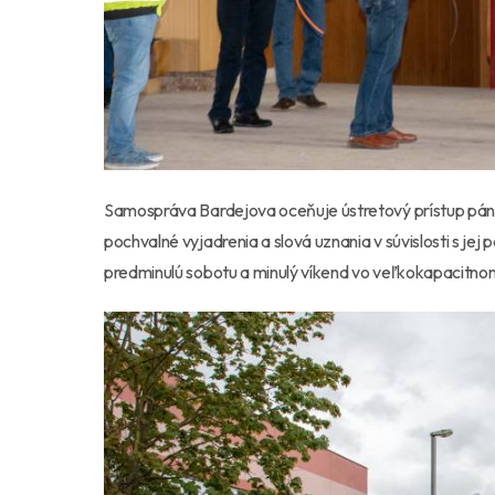
Samospráva Bardejova oceňuje ústretový prístup pán
pochvalné vyjadrenia a slová uznania v súvislosti s jej 
predminulú sobotu a minulý víkend vo veľkokapacitn