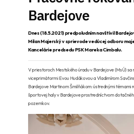
Bardejove
Dnes (18.5.2021) predpoludním navštívil Barde
Milan Majerský v sprievode vedúcej odboru majet
Kancelárie predsedu PSK Mareka Cimbalu.
V priestoroch Mestského úradu v Bardejove (MsÚ) sa
viceprimátormi Evou Hudákovou a Vladimírom Savčins
Bardejove Martinom Šmilňákom: ústrednými témami roz
športovej haly v Bardejove prostredníctvom dotačn
pozemkov.