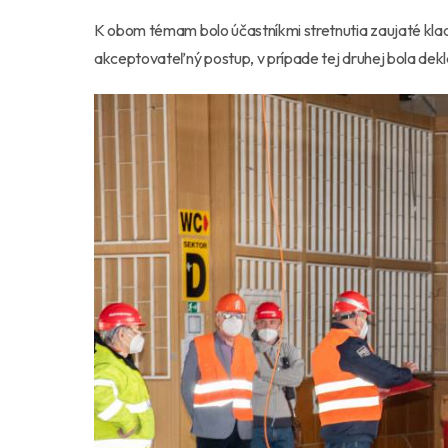
K obom témam bolo účastníkmi stretnutia zaujaté kla
akceptovateľný postup, v prípade tej druhej bola dekl