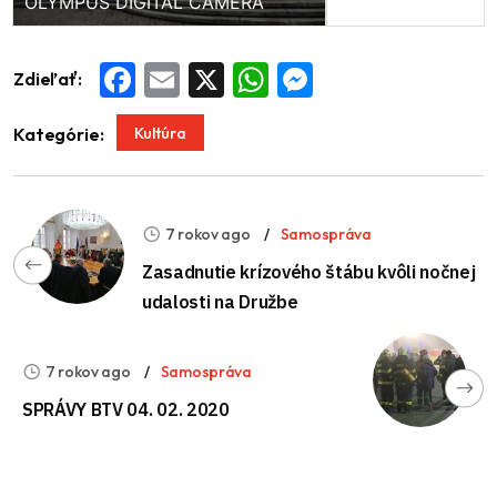
OLYMPUS DIGITAL CAMERA
Zdieľať:
Facebook
Email
X
WhatsApp
Messenger
Kultúra
Kategórie:
7 rokov ago
Samospráva
Zasadnutie krízového štábu kvôli nočnej
udalosti na Družbe
7 rokov ago
Samospráva
SPRÁVY BTV 04. 02. 2020