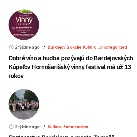
2 týždne ago
Bardejov a okolie
,
Kultúra
,
Uncategorized
Dobré víno a hudba pozývajú do Bardejovských
Kúpeľov Hornošarišský vínny festival má už 13
rokov
2 týždne ago
Kultúra
,
Samospráva