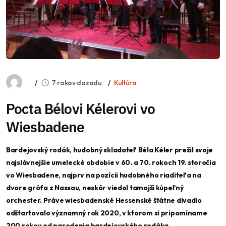
7 rokov dozadu
Kultúra
Pocta Bélovi Kélerovi vo
Wiesbadene
Bardejovský rodák, hudobný skladateľ Béla Kéler prežil svoje
najslávnejšie umelecké obdobie v 60. a 70. rokoch 19. storočia
vo Wiesbadene, najprv na pozícii hudobného riaditeľa na
dvore grófa z Nassau, neskôr viedol tamojší kúpeľný
orchester. Práve wiesbadenské Hessenské štátne divadlo
odštartovalo významný rok 2020, v ktorom si pripomíname
200 rokov od narodenia bardejovského rodáka.