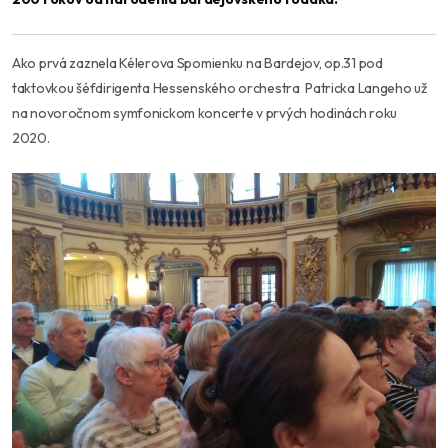
Ako prvá zaznela Kélerova Spomienku na Bardejov, op.31 pod
taktovkou šéfdirigenta Hessenského orchestra Patricka Langeho už
na novoročnom symfonickom koncerte v prvých hodinách roku
2020.