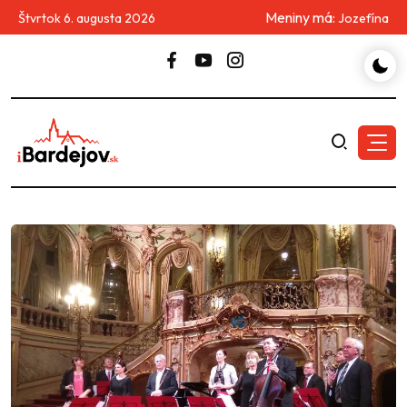
Meniny má:
Štvrtok 6. augusta 2026
Jozefína