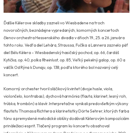
Ďalšie Kélerove skladby zazneli vo Wiesbadene na troch
novoročných, beznádejne vypredaných, komorných koncertoch
členov orchestra Hessenského divadla v dňoch 19., 25. a 26. januára
tohto roku. Vedľa diel Lehára, Straussa, Fučíka a Lannera zaznelo päť
diel Bélu Kélera – Wiesbadenský hasičský pochod, op. 66, čardáš
Kytička, op. 40, polka Rheinlust, op. 85, Veľký pekelný galop, op. 60 a
valčík Od Rýna k Dunaju, op. 138, podľa ktorého bol nazvaný celý
koncert.
Komorný orchester tvoril sláčikový kvintet (dvoje husle, viola,
violončelo, kontrabas), dychová harmónia (flauta, klarinet, lesný roh,
trúbka, trombón) a klavír. Interpretačne vynikali predovšetkým výkony
flautistu Thomasa Richtera a klarinetistky Dörte Sehrer, ktorých farba
tónu a premyslené melodické oblúky dodávali Kélerovým kompozíciám
prináležiaci esprit. Tlačený program ku koncertu obsahoval