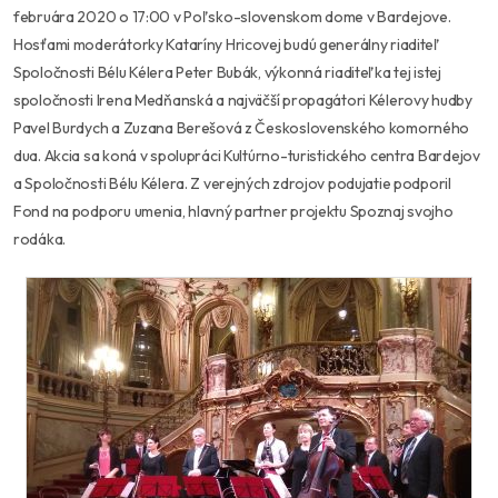
februára 2020 o 17:00 v Poľsko-slovenskom dome v Bardejove.
Hosťami moderátorky Kataríny Hricovej budú generálny riaditeľ
Spoločnosti Bélu Kélera Peter Bubák, výkonná riaditeľka tej istej
spoločnosti Irena Medňanská a najväčší propagátori Kélerovy hudby
Pavel Burdych a Zuzana Berešová z Československého komorného
dua. Akcia sa koná v spolupráci Kultúrno-turistického centra Bardejov
a Spoločnosti Bélu Kélera. Z verejných zdrojov podujatie podporil
Fond na podporu umenia, hlavný partner projektu Spoznaj svojho
rodáka.