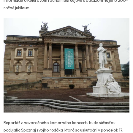
informácie o Kélerovom rodnom Bardejove s odkazom na jeho 200-
ročné jubileum.
Reportáž z novoročného komorného koncertu bude súčasťou
podujatia Spoznaj svojho rodáka, ktorá sa uskutoční v pondelok 17.