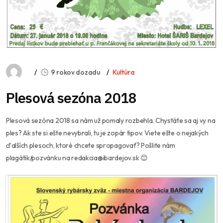
9 rokov dozadu
Kultúra
Plesová sezóna 2018
Plesová sezóna 2018 sa nám už pomaly rozbehla. Chystáte sa aj vy na
ples? Ak ste si ešte nevybrali, tu je zopár tipov. Viete ešte o nejakých
ďalších plesoch, ktoré chcete spropagovať? Pošlite nám
plagátik/pozvánku na redakcia@ibardejov.sk 😊