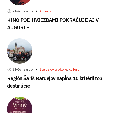
2 týždne ago
Kultúra
KINO POD HVIEZDAMI POKRAČUJE AJ V
AUGUSTE
2 týždne ago
Bardejov a okolie
,
Kultúra
Región Šariš Bardejov napĺňa 10 kritérií top
destinácie