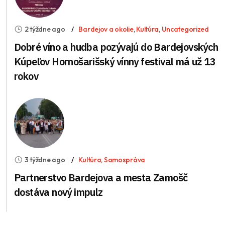
2 týždne ago
Bardejov a okolie
,
Kultúra
,
Uncategorized
Dobré víno a hudba pozývajú do Bardejovských
Kúpeľov Hornošarišský vínny festival má už 13
rokov
3 týždne ago
Kultúra
,
Samospráva
Partnerstvo Bardejova a mesta Zamošč
dostáva nový impulz