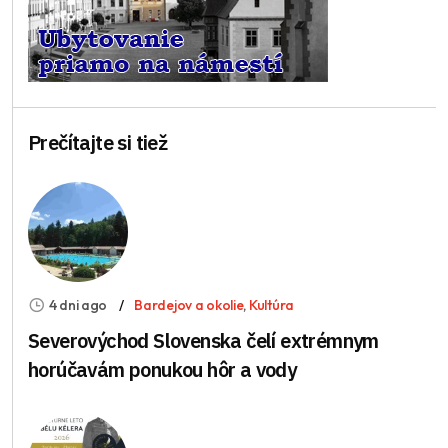
Prečítajte si tiež
4 dni ago
Bardejov a okolie
,
Kultúra
Severovýchod Slovenska čelí extrémnym
horúčavám ponukou hôr a vody