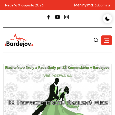
Meniny má:
Nedeľa 9. augusta 2026
Ľubomíra