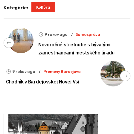
Kultúra
Kategórie:
9 rokov ago
Samospráva
Novoročné stretnutie s bývalými
zamestnancami mestského úradu
9 rokov ago
Premeny Bardejova
Chodník v Bardejovskej Novej Vsi