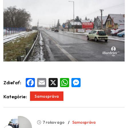
Zdieľať:
Facebook
Email
X
WhatsApp
Messenger
Samospráva
Kategórie:
7 rokov ago
Samospráva