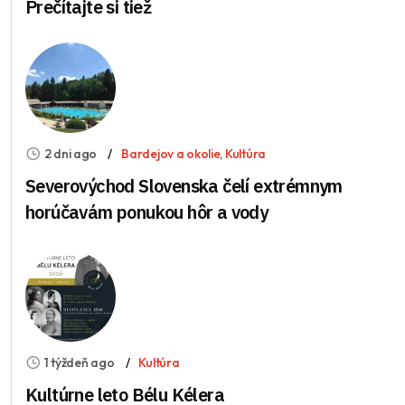
Prečítajte si tiež
2 dni ago
Bardejov a okolie
,
Kultúra
Severovýchod Slovenska čelí extrémnym
horúčavám ponukou hôr a vody
1 týždeň ago
Kultúra
Kultúrne leto Bélu Kélera