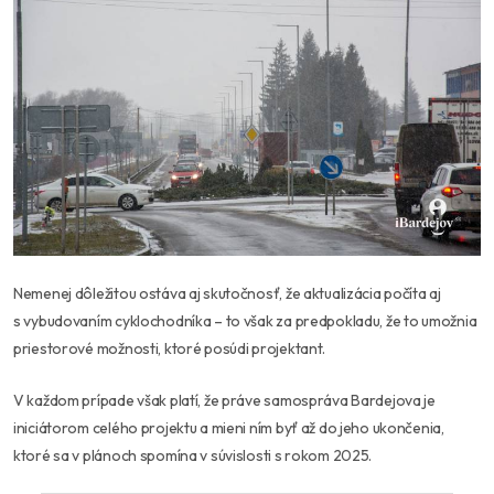
Nemenej dôležitou ostáva aj skutočnosť, že aktualizácia počíta aj
s vybudovaním cyklochodníka – to však za predpokladu, že to umožnia
priestorové možnosti, ktoré posúdi projektant.
V každom prípade však platí, že práve samospráva Bardejova je
iniciátorom celého projektu a mieni ním byť až do jeho ukončenia,
ktoré sa v plánoch spomína v súvislosti s rokom 2025.