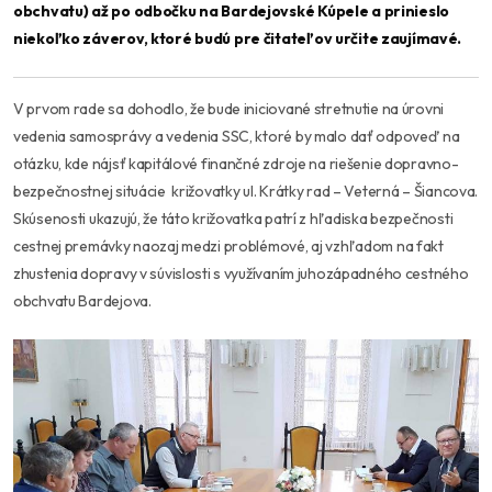
obchvatu) až po odbočku na Bardejovské Kúpele a prinieslo
niekoľko záverov, ktoré budú pre čitateľov určite zaujímavé.
V prvom rade sa dohodlo, že bude iniciované stretnutie na úrovni
vedenia samosprávy a vedenia SSC, ktoré by malo dať odpoveď na
otázku, kde nájsť kapitálové finančné zdroje na riešenie dopravno-
bezpečnostnej situácie križovatky ul. Krátky rad – Veterná – Šiancova.
Skúsenosti ukazujú, že táto križovatka patrí z hľadiska bezpečnosti
cestnej premávky naozaj medzi problémové, aj vzhľadom na fakt
zhustenia dopravy v súvislosti s využívaním juhozápadného cestného
obchvatu Bardejova.