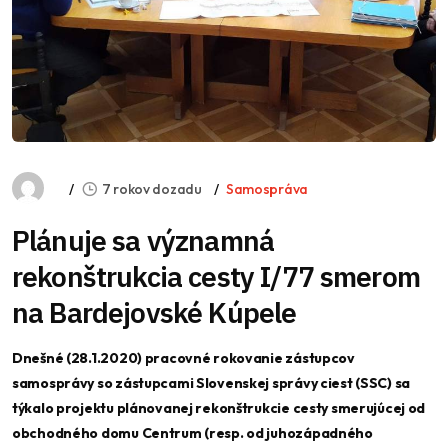
7 rokov dozadu
Samospráva
Plánuje sa významná
rekonštrukcia cesty I/77 smerom
na Bardejovské Kúpele
Dnešné (28.1.2020) pracovné rokovanie zástupcov
samosprávy so zástupcami Slovenskej správy ciest (SSC) sa
týkalo projektu plánovanej rekonštrukcie cesty smerujúcej od
obchodného domu Centrum (resp. od juhozápadného