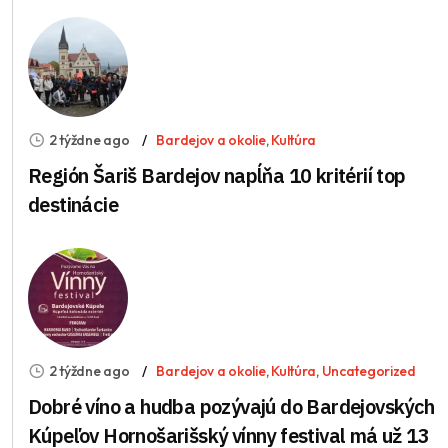
2 týždne ago
Bardejov a okolie
,
Kultúra
Región Šariš Bardejov napĺňa 10 kritérií top
destinácie
2 týždne ago
Bardejov a okolie
,
Kultúra
,
Uncategorized
Dobré víno a hudba pozývajú do Bardejovských
Kúpeľov Hornošarišský vínny festival má už 13