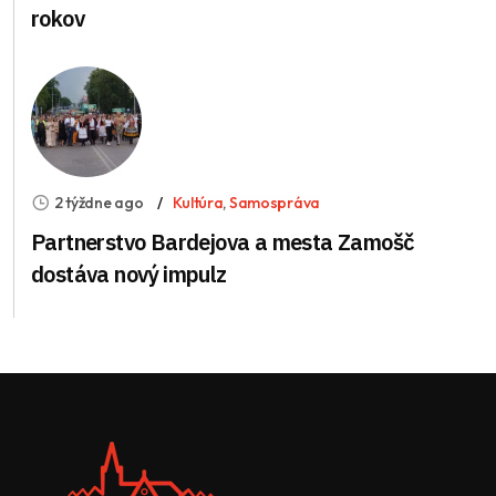
rokov
2 týždne ago
Kultúra
,
Samospráva
Partnerstvo Bardejova a mesta Zamošč
dostáva nový impulz