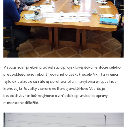
V súčasnosti prebieha aktualizácia projektovej dokumentácie celého
predpokladaného rekonštruovaného úseku (necelé 4 km) a v rámci
tejto aktualizácie sa ráta aj s prehodnotením zvýšenia priepustnosti
kruhovej križovatky v smere na Bardejovskú Novú Ves, čo je
bezpochyby taktiež zaujímavé a z hľadiska plynulosti dopravy
mimoriadne dôležité.