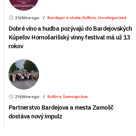
2 týždne ago
Bardejov a okolie
,
Kultúra
,
Uncategorized
Dobré víno a hudba pozývajú do Bardejovských
Kúpeľov Hornošarišský vínny festival má už 13
rokov
2 týždne ago
Kultúra
,
Samospráva
Partnerstvo Bardejova a mesta Zamošč
dostáva nový impulz