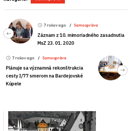
7 rokov ago
Samospráva
Záznam z 10. mimoriadného zasadnutia
MsZ 23. 01. 2020
7 rokov ago
Samospráva
Plánuje sa významná rekonštrukcia
cesty I/77 smerom na Bardejovské
Kúpele