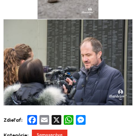
Zdieľať:
Facebook
Email
X
WhatsApp
Messenger
Samospráva
Kategórie: