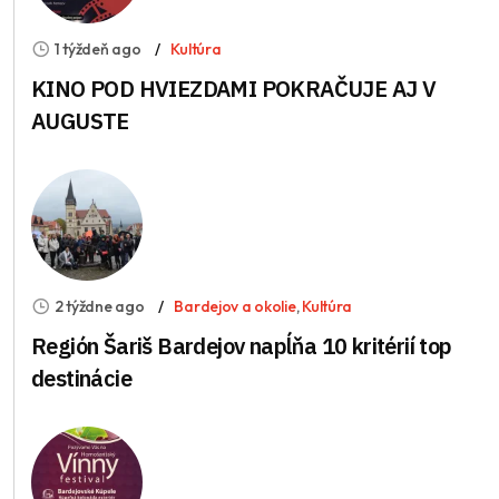
1 týždeň ago
Kultúra
KINO POD HVIEZDAMI POKRAČUJE AJ V
AUGUSTE
2 týždne ago
Bardejov a okolie
,
Kultúra
Región Šariš Bardejov napĺňa 10 kritérií top
destinácie