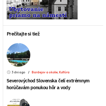
Prečítajte si tiež
3 dni ago
Bardejov a okolie
,
Kultúra
Severovýchod Slovenska čelí extrémnym
horúčavám ponukou hôr a vody