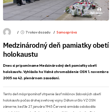
7 rokov dozadu
Samospráva
Medzinárodný deň pamiatky obetí
holokaustu
Dnes si pripomíname Medzinárodný deň pamiatky obetí
holokaustu. Vyhlásilo ho Valné zhromaždenie OSN 1. novembra
2005 na 42. plenárnom zasadaní.
Tento deň má pripomínať utrpenie šesť miliónov židovských obetí
holokaustu počas druhej svetovej vojny. Dátum určilo VZ OSN
zámerne, keďže 27. januára 1945 Červená armáda oslobodila