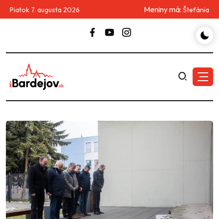
Meniny má:
Piatok 7. augusta 2026
Štefánia