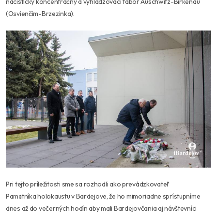
nacistický koncentračný a vyhladzovací tábor Auschwitz-Birkenau
(Osvienčim-Brzezinka).
Pri tejto príležitosti sme sa rozhodli ako prevádzkovateľ
Pamätníka
holokaustu v Bardejove, že ho mimoriadne sprístupníme
dnes až do večerných hodín aby mali Bardejovčania aj návštevníci