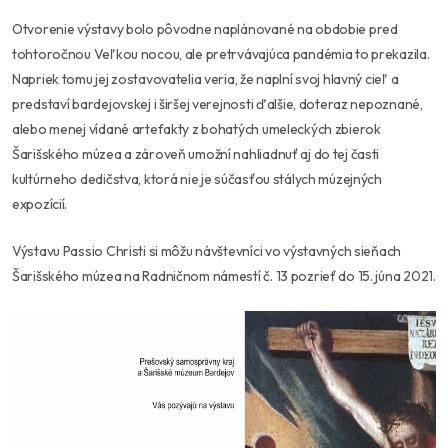
Otvorenie výstavy bolo pôvodne naplánované na obdobie pred
tohtoročnou Veľkou nocou, ale pretrvávajúca pandémia to prekazila.
Napriek tomu jej zostavovatelia veria, že naplní svoj hlavný cieľ a
predstaví bardejovskej i širšej verejnosti ďalšie, doteraz nepoznané,
alebo menej vídané artefakty z bohatých umeleckých zbierok
Šarišského múzea a zároveň umožní nahliadnuť aj do tej časti
kultúrneho dedičstva, ktorá nie je súčasťou stálych múzejných
expozícií.
Výstavu Passio Christi si môžu návštevníci vo výstavných sieňach
Šarišského múzea na Radničnom námestí č. 13 pozrieť do 15. júna 2021.