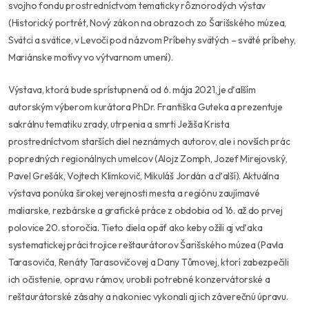
svojho fondu prostredníctvom tematicky rôznorodých výstav
(Historický portrét, Nový zákon na obrazoch zo Šarišského múzea,
Svätci a svätice, v Levoči pod názvom Príbehy svätých – sväté príbehy,
Mariánske motívy vo výtvarnom umení).
Výstava, ktorá bude sprístupnená od 6. mája 2021, je ďalším
autorským výberom kurátora PhDr. Františka Guteka a prezentuje
sakrálnu tematiku zrady, utrpenia a smrti Ježiša Krista
prostredníctvom starších diel neznámych autorov, ale i novších prác
popredných regionálnych umelcov (Alojz Zomph, Jozef Mirejovský,
Pavel Grešák, Vojtech Klimkovič, Mikuláš Jordán a ďalší). Aktuálna
výstava ponúka širokej verejnosti mesta a regiónu zaujímavé
maliarske, rezbárske a grafické práce z obdobia od 16. až do prvej
polovice 20. storočia. Tieto diela opäť ako keby ožili aj vďaka
systematickej práci trojice reštaurátorov Šarišského múzea (Pavla
Tarasoviča, Renáty Tarasovičovej a Dany Tůmovej, ktorí zabezpečili
ich očistenie, opravu rámov, urobili potrebné konzervátorské a
reštaurátorské zásahy a nakoniec vykonali aj ich záverečnú úpravu.