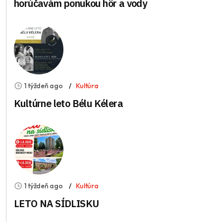
horúčavám ponukou hôr a vody
1 týždeň ago
Kultúra
Kultúrne leto Bélu Kélera
1 týždeň ago
Kultúra
LETO NA SÍDLISKU