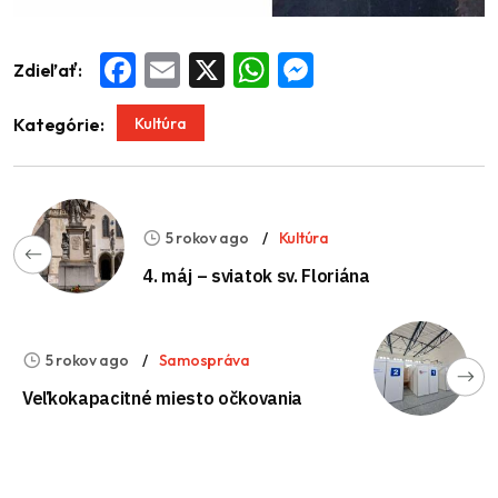
Zdieľať:
Facebook
Email
X
WhatsApp
Messenger
Kultúra
Kategórie:
5 rokov ago
Kultúra
4. máj – sviatok sv. Floriána
5 rokov ago
Samospráva
Veľkokapacitné miesto očkovania