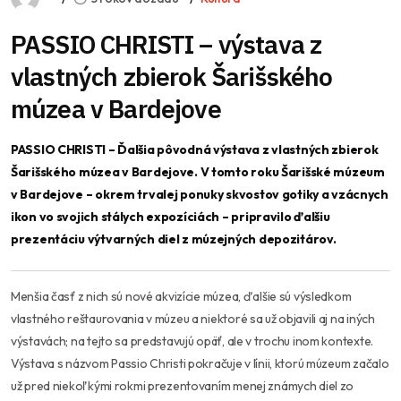
PASSIO CHRISTI – výstava z
vlastných zbierok Šarišského
múzea v Bardejove
PASSIO CHRISTI – Ďalšia pôvodná výstava z vlastných zbierok
Šarišského múzea v Bardejove. V tomto roku Šarišské múzeum
v Bardejove – okrem trvalej ponuky skvostov gotiky a vzácnych
ikon vo svojich stálych expozíciách – pripravilo ďalšiu
prezentáciu výtvarných diel z múzejných depozitárov.
Menšia časť z nich sú nové akvizície múzea, ďalšie sú výsledkom
vlastného reštaurovania v múzeu a niektoré sa už objavili aj na iných
výstavách; na tejto sa predstavujú opäť, ale v trochu inom kontexte.
Výstava s názvom Passio Christi pokračuje v línii, ktorú múzeum začalo
už pred niekoľkými rokmi prezentovaním menej známych diel zo