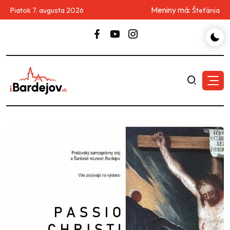
Meniny má:
Piatok 7. augusta 2026
Štefánia