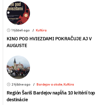
1 týždeň ago
Kultúra
KINO POD HVIEZDAMI POKRAČUJE AJ V
AUGUSTE
2 týždne ago
Bardejov a okolie
,
Kultúra
Región Šariš Bardejov napĺňa 10 kritérií top
destinácie