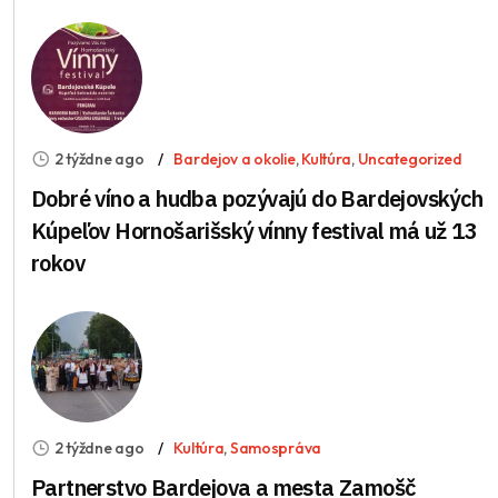
2 týždne ago
Bardejov a okolie
,
Kultúra
,
Uncategorized
Dobré víno a hudba pozývajú do Bardejovských
Kúpeľov Hornošarišský vínny festival má už 13
rokov
2 týždne ago
Kultúra
,
Samospráva
Partnerstvo Bardejova a mesta Zamošč