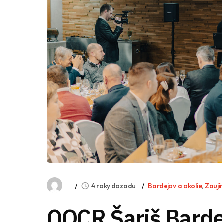
4 roky dozadu
Bardejov a okolie
,
Zaují
OOCR Šariš Barde