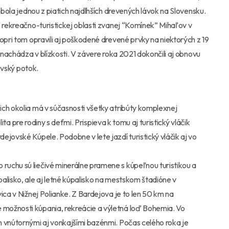
 bola jednou z piatich najdlhších drevených lávok na Slovensku.
V rekreačno-turistickej oblasti zvanej “Komínek” Mihaľov v
opri tom opravili aj poškodené drevené prvky na niektorých z 19
 nachádza v blízkosti. V závere roka 2021 dokončili aj obnovu
hovský potok.
ch okolia má v súčasnosti všetky atribúty komplexnej
lita pre rodiny s deťmi. Prispieva k tomu aj turistický vláčik
jovské Kúpele. Podobne v lete jazdí turistický vláčik aj vo
uchu sú liečivé minerálne pramene s kúpeľnou turistikou a
alisko, ale aj letné kúpalisko na mestskom štadióne v
ica v Nižnej Polianke. Z Bardejova je to len 50 km na
možnosti kúpania, rekreácie a výletná loď Bohemia. Vo
m vnútornými aj vonkajšími bazénmi. Počas celého roka je