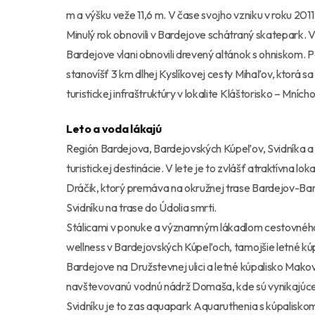
m a výšku veže 11,6 m. V čase svojho vzniku v roku 2011
Minulý rok obnovili v Bardejove schátraný skatepark. 
Bardejove vlani obnovili drevený altánok s ohniskom. P
stanovíšť 3 km dlhej Kyslíkovej cesty Mihaľov, ktorá sa
turistickej infraštruktúry v lokalite Kláštorisko – Mníc
Leto a voda lákajú
Región Bardejova, Bardejovských Kúpeľov, Svidníka a i
turistickej destinácie. V lete je to zvlášť atraktívna loka
Dráčik, ktorý premáva na okružnej trase Bardejov-Barde
Svidníku na trase do Údolia smrti.
Stálicami v ponuke a významným lákadlom cestovného r
wellness v Bardejovských Kúpeľoch, tamojšie letné kúp
Bardejove na Družstevnej ulici a letné kúpalisko Makov
navštevovanú vodnú nádrž Domaša, kde sú vynikajúce 
Svidníku je to zas aquapark Aquaruthenia s kúpalisko