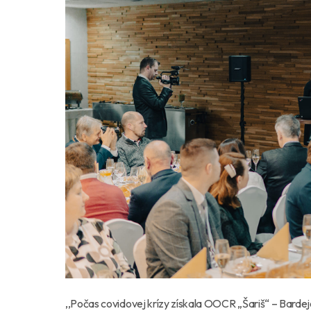
,,Počas covidovej krízy získala OOCR „Šariš“ – Bardej