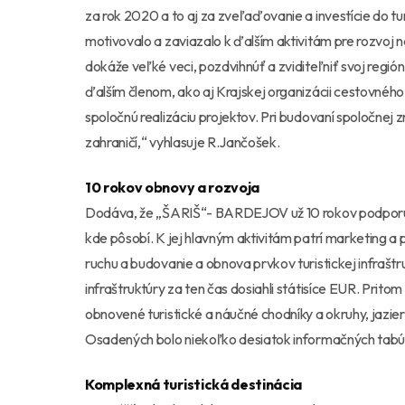
za rok 2020 a to aj za zveľaďovanie a investície do tu
motivovalo a zaviazalo k ďalším aktivitám pre rozvoj n
dokáže veľké veci, pozdvihnúť a zviditeľniť svoj reg
ďalším členom, ako aj Krajskej organizácii cestovnéh
spoločnú realizáciu projektov. Pri budovaní spoloč
zahraničí,“ vyhlasuje R.Jančošek.
10 rokov obnovy a rozvoja
Dodáva, že „ŠARIŠ“- BARDEJOV už 10 rokov podporuje
kde pôsobí. K jej hlavným aktivitám patrí marketing 
ruchu a budovanie a obnova prvkov turistickej infraštr
infraštruktúry za ten čas dosiahli státisíce EUR. Prito
obnovené turistické a náučné chodníky a okruhy, jazie
Osadených bolo niekoľko desiatok informačných tabúľ
Komplexná turistická destinácia