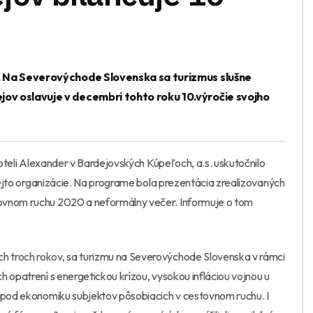
i. Na Severovýchode Slovenska sa turizmus slušne
jov oslavuje v decembri tohto roku 10.výročie svojho
Hoteli Alexander v Bardejovských Kúpeľoch, a.s. uskutočnilo
 tejto organizácie. Na programe bola prezentácia zrealizovaných
tovnom ruchu 2020 a neformálny večer. Informuje o tom
 troch rokov, sa turizmu na Severovýchode Slovenska v rámci
 opatrení s energetickou krízou, vysokou infláciou vojnou u
i pod ekonomiku subjektov pôsobiacich v cestovnom ruchu. I