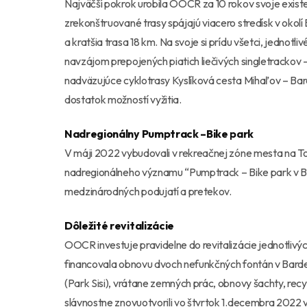
Najväčší pokrok urobila OOCR za 10 rokov svoje exis
zrekonštruované trasy spájajú viacero stredísk v okolí
a kratšia trasa 18 km. Na svoje si prídu všetci, jednotli
navzájom prepojených piatich liečivých singletrackov
nadväzujúce cyklotrasy Kyslíková cesta Mihaľov – Bar
dostatok možností vyžitia.
Nadregionálny Pumptrack –Bike park
V máji 2022 vybudovali v rekreačnej zóne mesta na Top
nadregionálneho významu “Pumptrack – Bike park v Ba
medzinárodných podujatí a pretekov.
Dôležité revitalizácie
OOCR investuje pravidelne do revitalizácie jednotlivý
financovala obnovu dvoch nefunkčných fontán v Bar
(Park Sisi), vrátane zemných prác, obnovy šachty, rec
slávnostne znovuotvorili vo štvrtok 1.decembra 2022 