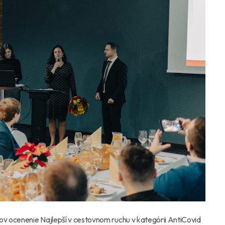
ov ocenenie Najlepší v cestovnom ruchu v kategórii AntiCovid