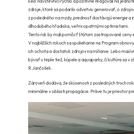
keď návštevníci rýchlo a pozitívne reagovali na jednotl
zdroje, ktoré sa podarilo odvetviu generovať, o zdrojoc
z posledného na mzdy, prednosť dostávajú energie a i
dlhodobého hľadiska, veľmi opatrnými optimistami.
Tento rok by mali pomôcť štátom zastropované ceny 
V najbližších rokoch sa spoliehame na Program obnovy 
ich ochota a dostatok zdrojov na míňanie. Lebo masívn
bývať v teple tiež, kúpele a aquaparky, či kultúra sa v
R.Jančošek.
Zároveň dodáva, že skúsenosti z posledných troch roko
minimálne v oblasti propagácie. Práve tu je priestor p