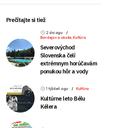
Prečítajte si tiež
2 dni ago
Bardejov a okolie
,
Kultúra
Severovýchod
Slovenska čelí
extrémnym horúčavám
ponukou hôr a vody
1 týždeň ago
Kultúra
Kultúrne leto Bélu
Kélera