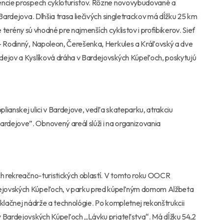
tencie prospech cykloturistov. Rôzne novovybudované a
 Bardejova. Dlhšia trasa liečivých singletrackov má dĺžku 25 km
vé terény sú vhodné pre najmenších cyklistov i profibikerov. Sieť
 – Rodinný, Napoleon, Čerešenka, Herkules a Kráľovský a dve
dejov a Kyslíková dráha v Bardejovských Kúpeľoch, poskytujú
lianskej ulici v Bardejove, vedľa skateparku, atrakciu
rdejove”. Obnovený areál slúži i na organizovania
ch rekreačno-turistických oblastí. V tomto roku OOCR
dejovských Kúpeľoch, v parku pred kúpeľným domom Alžbeta
yklačnej nádrže a technológie. Po kompletnej rekonštrukcii
v Bardejovských Kúpeľoch ,,Lávku priateľstva“. Má dĺžku 54,2