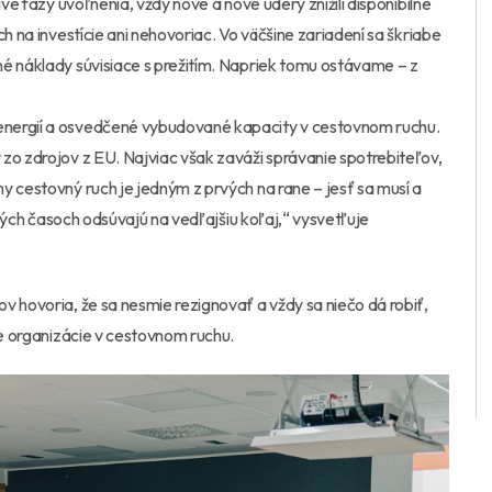
ivé fázy uvoľnenia, vždy nové a nové údery znížili disponibilné
h na investície ani nehovoriac. Vo väčšine zariadení sa škriabe
né náklady súvisiace s prežitím. Napriek tomu ostávame – z
energií a osvedčené vybudované kapacity v cestovnom ruchu.
zo zdrojov z EU. Najviac však zaváži správanie spotrebiteľov,
y cestovný ruch je jedným z prvých na rane – jesť sa musí a
 zlých časoch odsúvajú na vedľajšiu koľaj,“ vysvetľuje
v hovoria, že sa nesmie rezignovať a vždy sa niečo dá robiť,
re organizácie v cestovnom ruchu.