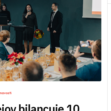
mavosti
jov bilancuje 10