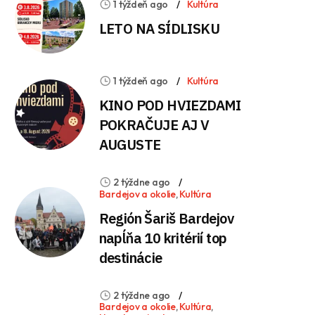
1 týždeň ago
Kultúra
LETO NA SÍDLISKU
1 týždeň ago
Kultúra
KINO POD HVIEZDAMI
POKRAČUJE AJ V
AUGUSTE
2 týždne ago
Bardejov a okolie
,
Kultúra
Región Šariš Bardejov
napĺňa 10 kritérií top
destinácie
2 týždne ago
Bardejov a okolie
,
Kultúra
,