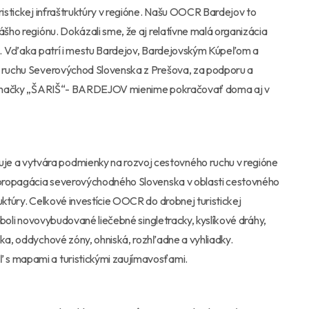
ristickej infraštruktúry v regióne. Našu OOCR Bardejov to
ášho regiónu. Dokázali sme, že aj relatívne malá organizácia
ión. Vďaka patrí i mestu Bardejov, Bardejovským Kúpeľom a
o ruchu Severovýchod Slovenska z Prešova, za podporu a
nej značky „ŠARIŠ“- BARDEJOV mienime pokračovať doma aj v
 a vytvára podmienky na rozvoj cestovného ruchu v regióne
a propagácia severovýchodného Slovenska v oblasti cestovného
uktúry. Celkové investície OOCR do drobnej turistickej
m boli novovybudované liečebné singletracky, kyslíkové dráhy,
rka, oddychové zóny, ohniská, rozhľadne a vyhliadky.
 s mapami a turistickými zaujímavosťami.