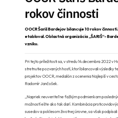
rokov činnosti
OOCR Šariš Bardejov bilancuje 10 rokov činnost
etabloval. Oblastná organizácia „ŠARIŠ“- Barde
vzniku.
Pri tejto príležitosti sa, v stredu 14.decembra 2022 v 
stretnutie pozvaných hostí, ktorí bilancovali výsledky
projektov OOCR, medailón z ocenenia Najlepší v ces
Radomír Jančošek.
,,Napriek neuveriteľne ťažkým podmienkam posledných
možností ešte ako tak darí. Kombinácia proticovidových
susedov a poklesom životnej úrovne, sa však podpísal