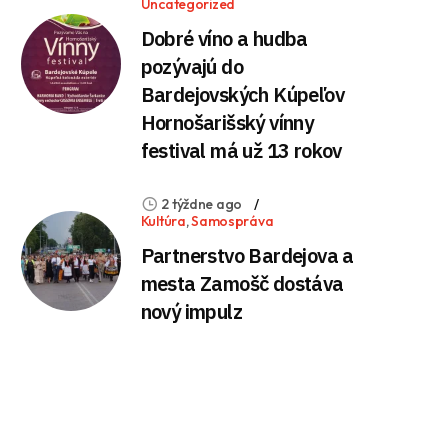
Uncategorized
Dobré víno a hudba
pozývajú do
Bardejovských Kúpeľov
Hornošarišský vínny
festival má už 13 rokov
2 týždne ago
Kultúra
,
Samospráva
Partnerstvo Bardejova a
mesta Zamošč dostáva
nový impulz