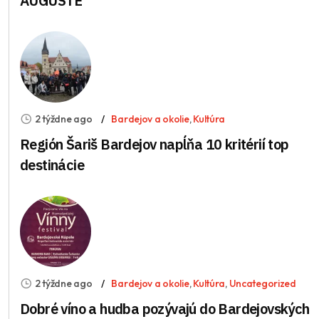
AUGUSTE
2 týždne ago
Bardejov a okolie
,
Kultúra
Región Šariš Bardejov napĺňa 10 kritérií top
destinácie
2 týždne ago
Bardejov a okolie
,
Kultúra
,
Uncategorized
Dobré víno a hudba pozývajú do Bardejovských