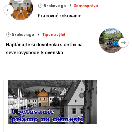
5 rokov ago
Samospráva
Pracovné rokovanie
5 rokov ago
Tipy na výlet
Naplánujte si dovolenku s deťmi na
severovýchode Slovenska