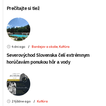
Prečítajte si tiež
4 dni ago
Bardejov a okolie
,
Kultúra
Severovýchod Slovenska čelí extrémnym
horúčavám ponukou hôr a vody
2 týždne ago
Kultúra