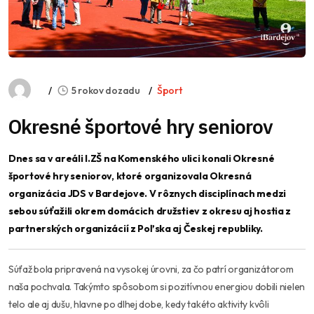
5 rokov dozadu
Šport
Okresné športové hry seniorov
Dnes sa v areáli I.ZŠ na Komenského ulici konali Okresné
športové hry seniorov, ktoré organizovala Okresná
organizácia JDS v Bardejove. V rôznych disciplínach medzi
sebou súťažili okrem domácich družstiev z okresu aj hostia z
partnerských organizácií z Poľska aj Českej republiky.
Súťaž bola pripravená na vysokej úrovni, za čo patrí organizátorom
naša pochvala. Takýmto spôsobom si pozitívnou energiou dobili nielen
telo ale aj dušu, hlavne po dlhej dobe, kedy takéto aktivity kvôli