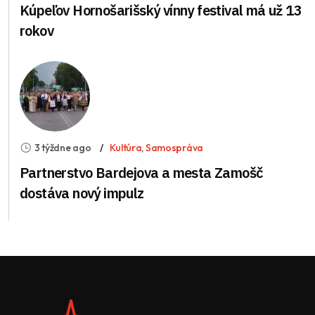
Kúpeľov Hornošarišský vínny festival má už 13
rokov
3 týždne ago
Kultúra
,
Samospráva
Partnerstvo Bardejova a mesta Zamošč
dostáva nový impulz