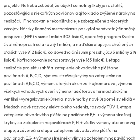
projektu. Netreba zabúdať, že objekt samotnej školy je rozľahlý,
pozostávajúci s niekoľkých pavilónov a aj to kládlo zvýšené nároky na
realizáciu. Financovanie rekonštrukcie je zabezpečené z viacerých
zdrojov: Nórsky finančný mechanizmus poskytol nenávratný finančný
príspevok (NFP) v sume 1 milión 303 tisíc €, operačný program Kvalita
životného prostredia rovný 1 milión, a na ďalšiu etapu je schválených
ďalších vyše 912 tisíc €, čo dovedna činí sumu presahujúcu 3 milióny 214
tisíc €. Kofinancovanie samosprávy je vyše 165 tisíc €. I. etapa
realizácie projektu zahŕňa zateplenie obvodového plášťa na
pavilónoch A, B, C,D, výmenu strešnej krytiny so zateplením na
pavilónoch A,B,C,D, výmenu starých okien za trojkomorové , výmenu
všetkých vchodových dverí, výmenu radiátorov s termostatickými
ventilmi +vyregulovanie kúrenia , nové maľby, nové úsporné svietidlá v
triedach, nové rozvody elektrického vedenia, rozvody TÚV, II. etapa
zateplenie obvodového plášťa na pavilónoch F,H, + výmenu strešnej
krytiny so zateplením na pavilónoch F, H, + všetky výmeny ako pri prvej
etape, a záverečná etapa zateplenie obvodového plášťa na
pavilónoch E,G, + výmenu strešnej krytiny so zateplením na pavilónoch