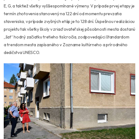
E, G, a taktiež všetky vyššiespomínané výmeny. V prípade prvej etapy je
termín zhotovenia stanovený na 122 dní od momentu prevzatia
staveniska, v prípade zvyšných etáp je to 128 dní. Úspešnou realizáciou
projektu tak všetky školy v zriaďovateľskej pôsobnosti mesta dostanú
„šat“ hodný začiatku tretieho tisícročia, zodpovedajúci štandardom
a trendom mesta zapísaného v Zozname kultúrneho a prírodného
dedičstva UNESCO.