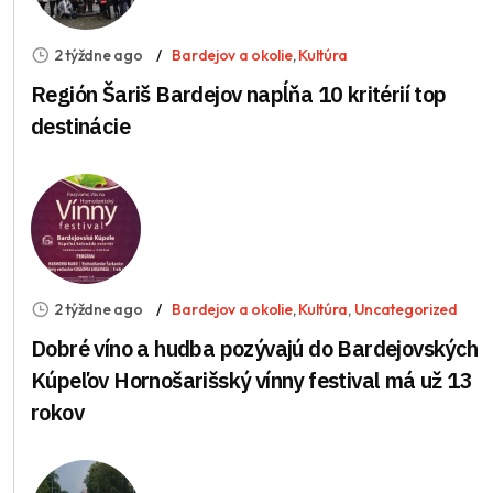
2 týždne ago
Bardejov a okolie
,
Kultúra
Región Šariš Bardejov napĺňa 10 kritérií top
destinácie
2 týždne ago
Bardejov a okolie
,
Kultúra
,
Uncategorized
Dobré víno a hudba pozývajú do Bardejovských
Kúpeľov Hornošarišský vínny festival má už 13
rokov