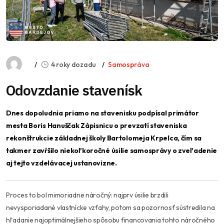
4 roky dozadu
Samospráva
Odovzdanie stavenísk
Dnes dopoludnia priamo na stavenisku podpísal primátor
mesta Boris Hanuščak Zápisnicu o prevzatí staveniska
rekonštrukcie základnej školy Bartolomeja Krpelca, čím sa
takmer zavŕšilo niekoľkoročné úsilie samosprávy o zveľadenie
aj tejto vzdelávacej ustanovizne.
Proces to bol mimoriadne náročný: najprv úsilie brzdili
nevysporiadané vlastnícke vzťahy, potom sa pozornosť sústredila na
hľadanie najoptimálnejšieho spôsobu financovania tohto náročného