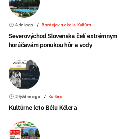
4 dni ago
Bardejov a okolie
,
Kultúra
Severovýchod Slovenska čelí extrémnym
horúčavám ponukou hôr a vody
2 týždne ago
Kultúra
Kultúrne leto Bélu Kélera