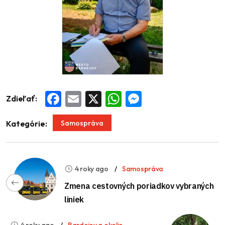
Zdieľať:
Facebook
Email
X
WhatsApp
Messenger
Samospráva
Kategórie:
4 roky ago
Samospráva
Zmena cestovných poriadkov vybraných
liniek
4 roky ago
Bardejov a okolie