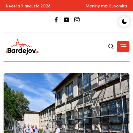
Meniny má:
Nedeľa 9. augusta 2026
Ľubomíra