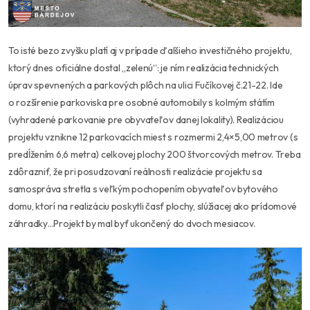
To isté bezo zvyšku platí aj v prípade ďalšieho investičného projektu,
ktorý dnes oficiálne dostal „zelenú“: je ním realizácia technických
úprav spevnených a parkových plôch na ulici Fučíkovej č.21-22. Ide
o rozšírenie parkoviska pre osobné automobily s kolmým státím
(vyhradené parkovanie pre obyvateľov danej lokality). Realizáciou
projektu vznikne 12 parkovacích miest s rozmermi 2,4×5,00 metrov (s
predĺžením 6,6 metra) celkovej plochy 200 štvorcových metrov. Treba
zdôrazniť, že pri posudzovaní reálnosti realizácie projektu sa
samospráva stretla s veľkým pochopením obyvateľov bytového
domu, ktorí na realizáciu poskytli časť plochy, slúžiacej ako prídomové
záhradky…Projekt by mal byť ukončený do dvoch mesiacov.