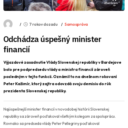
7 rokov dozadu
Samospráva
Odchádza úspešný minister
financií
Výjazdové zasadnutie Vlády Slovenskej republiky v Bardejove
bolo pre podpredsedu vlády a ministra financií zároveň
posledným v tejto funkcii. Oznámil to na dnešnom rokovaní
Peter Kažimír, ktorý zajtra odovzdá svoju demisiu do rúk
prezidenta Slovenskej republiky.
Najúspešnejší minister financií v novodobej histórii Slovenskej
republiky sa zároveň poďakoval všetkým kolegom za spoluprácu.
Rovnako sa predseda vlády Peter Pellegriny poďakoval