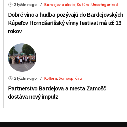
2 týždne ago
Bardejov a okolie
,
Kultúra
,
Uncategorized
Dobré víno a hudba pozývajú do Bardejovských
Kúpeľov Hornošarišský vínny festival má už 13
rokov
2 týždne ago
Kultúra
,
Samospráva
Partnerstvo Bardejova a mesta Zamošč
dostáva nový impulz