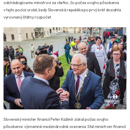
odchádzajúcemu ministrovi za všetko, čo počas svojho pôsobenia
v tejto pozícii urobil, kedy Slovenská republika po prvý krát dosiahla
vyrovnaný štátny rozpočet.
Slovenský minister financií Peter Kažimír získal počas svojho
pôsobenia významné medzinárodné ocenenia. Stal ministrom financií