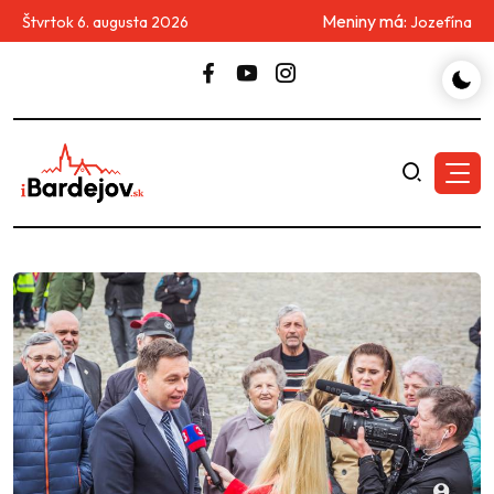
Meniny má:
Štvrtok 6. augusta 2026
Jozefína