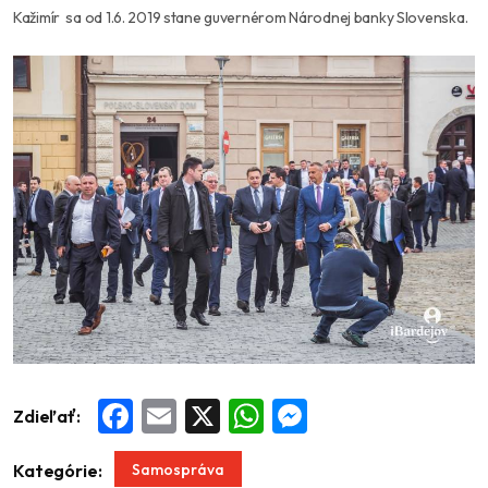
Kažimír sa od 1.6. 2019 stane guvernérom Národnej banky Slovenska.
Zdieľať:
Facebook
Email
X
WhatsApp
Messenger
Samospráva
Kategórie: