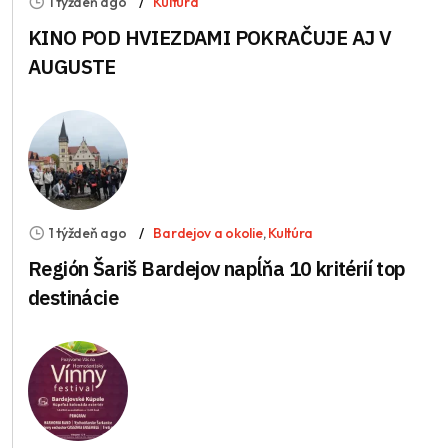
1 týždeň ago
Kultúra
KINO POD HVIEZDAMI POKRAČUJE AJ V
AUGUSTE
1 týždeň ago
Bardejov a okolie
,
Kultúra
Región Šariš Bardejov napĺňa 10 kritérií top
destinácie