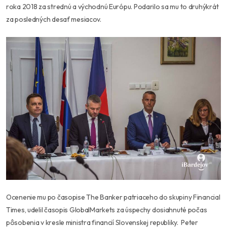
roka 2018 za strednú a východnú Európu. Podarilo sa mu to druhýkrát
za posledných desať mesiacov.
Ocenenie mu po časopise The Banker patriaceho do skupiny Financial
Times, udelil časopis GlobalMarkets za úspechy dosiahnuté počas
pôsobenia v kresle ministra financií Slovenskej republiky. Peter