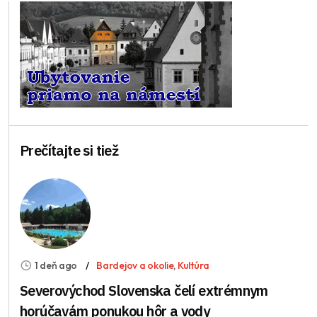
Prečítajte si tiež
1 deň ago
Bardejov a okolie
,
Kultúra
Severovýchod Slovenska čelí extrémnym
horúčavám ponukou hôr a vody