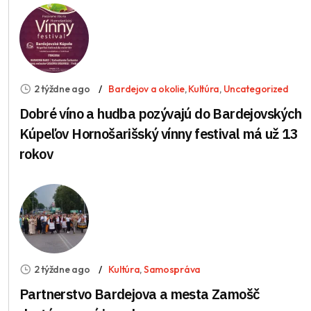
2 týždne ago
Bardejov a okolie
,
Kultúra
,
Uncategorized
Dobré víno a hudba pozývajú do Bardejovských
Kúpeľov Hornošarišský vínny festival má už 13
rokov
2 týždne ago
Kultúra
,
Samospráva
Partnerstvo Bardejova a mesta Zamošč