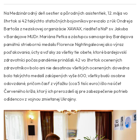
Na Medzinárodný deň sestier a pôrodných asistentiek, 12. mája vo
štvrtok si 42 takýchto statočných bojovníkov prevzalo z rúk Ondreja
Bartoša z neziskovej organizácie XAWAX, riaditeľa NsP sv. Jakuba
v Bardejove MUDr. Mariána Petka a zástupcu samosprávy Bardejova
pamätnú striebornú medailu Florence Nightingaleovej ako výraz
poďakovania, úcty a vďaky za všetky tie obete, ktoré bardejovskí
zdravotníci počas pandémie prinášali. 42 vo štvrtok ocenených
zdravotníkov bolo ani nie desatinou všetkých ocenených: dovedna
bolo takýchto medailí zakúpených vyše 600, všetky budú osobne
odovzdané, pričom časť z výťažku (cca 5 tisíc euro) išlo na účet
Červeného kríža, ktorý ich prerozdelí aj pre zabezpečenie potrieb
odídencov z vojnou zmietanej Ukrajiny.