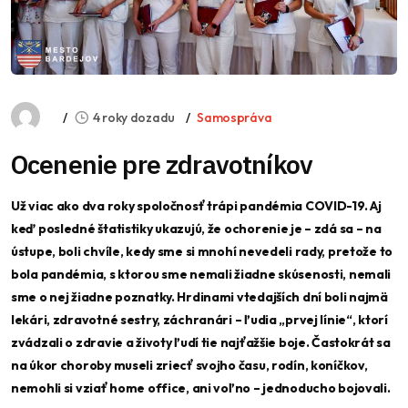
4 roky dozadu
Samospráva
Ocenenie pre zdravotníkov
Už viac ako dva roky spoločnosť trápi pandémia COVID-19. Aj
keď posledné štatistiky ukazujú, že ochorenie je – zdá sa – na
ústupe, boli chvíle, kedy sme si mnohí nevedeli rady, pretože to
bola pandémia, s ktorou sme nemali žiadne skúsenosti, nemali
sme o nej žiadne poznatky. Hrdinami vtedajších dní boli najmä
lekári, zdravotné sestry, záchranári – ľudia „prvej línie“, ktorí
zvádzali o zdravie a životy ľudí tie najťažšie boje. Častokrát sa
na úkor choroby museli zriecť svojho času, rodín, koníčkov,
nemohli si vziať home office, ani voľno – jednoducho bojovali.