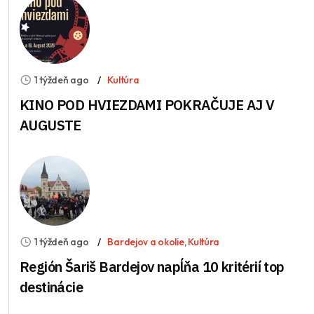
1 týždeň ago
Kultúra
KINO POD HVIEZDAMI POKRAČUJE AJ V
AUGUSTE
1 týždeň ago
Bardejov a okolie
,
Kultúra
Región Šariš Bardejov napĺňa 10 kritérií top
destinácie