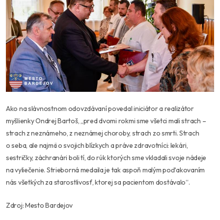
Ako na slávnostnom odovzdávaní povedal iniciátor a realizátor
myšlienky Ondrej Bartoš, „pred dvomi rokmi sme všetci mali strach –
strach z neznámeho, z neznámej choroby, strach zo smrti. Strach
o seba, ale najmä o svojich blízkych a práve zdravotníci: lekári,
sestričky, záchranári boli tí, do rúk ktorých sme vkladali svoje nádeje
na vyliečenie. Strieborná medaila je tak aspoň malým poďakovaním
nás všetkých za starostlivosť, ktorej sa pacientom dostávalo“.
Zdroj: Mesto Bardejov