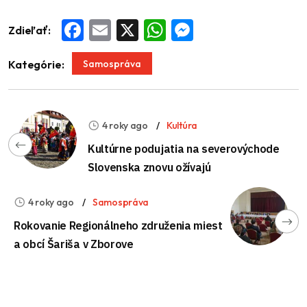
Zdieľať:
Facebook
Email
X
WhatsApp
Messenger
Samospráva
Kategórie:
4 roky ago
Kultúra
Kultúrne podujatia na severovýchode
Slovenska znovu ožívajú
4 roky ago
Samospráva
Rokovanie Regionálneho združenia miest
a obcí Šariša v Zborove