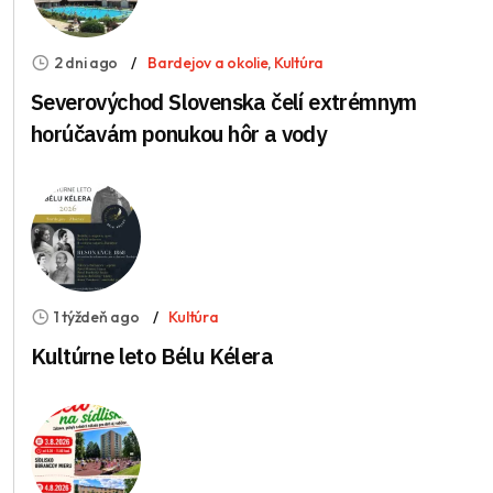
2 dni ago
Bardejov a okolie
,
Kultúra
Severovýchod Slovenska čelí extrémnym
horúčavám ponukou hôr a vody
1 týždeň ago
Kultúra
Kultúrne leto Bélu Kélera