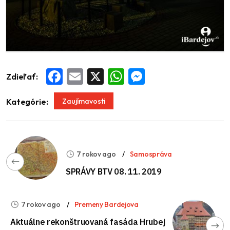
Zdieľať:
Facebook
Email
X
WhatsApp
Messenger
Zaujímavosti
Kategórie:
7 rokov ago
Samospráva
SPRÁVY BTV 08. 11. 2019
7 rokov ago
Premeny Bardejova
Aktuálne rekonštruovaná fasáda Hrubej