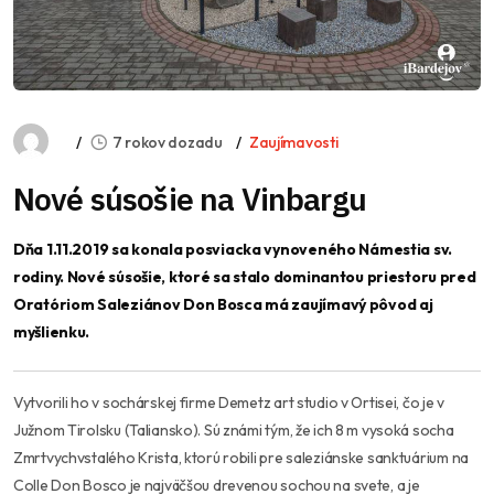
7 rokov dozadu
Zaujímavosti
Nové súsošie na Vinbargu
Dňa 1.11.2019 sa konala posviacka vynoveného Námestia sv.
rodiny. Nové súsošie, ktoré sa stalo dominantou priestoru pred
Oratóriom Saleziánov Don Bosca má zaujímavý pôvod aj
myšlienku.
Vytvorili ho v sochárskej firme Demetz art studio v Ortisei, čo je v
Južnom Tirolsku (Taliansko). Sú známi tým, že ich 8 m vysoká socha
Zmrtvychvstalého Krista, ktorú robili pre saleziánske sanktuárium na
Colle Don Bosco je najväčšou drevenou sochou na svete, a je