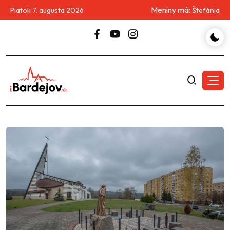
Meniny má:
Piatok 7. augusta 2026
Štefánia