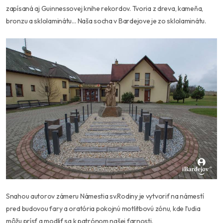
zapísaná aj Guinnessovej knihe rekordov. Tvoria z dreva, kameňa,
bronzu a sklolaminátu… Naša socha v Bardejove je zo sklolaminátu.
Snahou autorov zámeru Námestia sv.Rodiny je vytvoriť na námestí
pred budovou fary a oratória pokojnú motlitbovú zónu, kde ľudia
môžu prísť a modliť sa k patrónom našej farnosti.