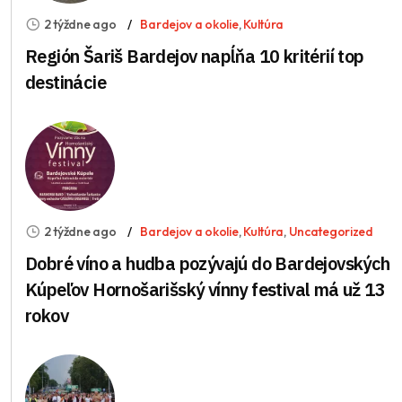
2 týždne ago
Bardejov a okolie
,
Kultúra
Región Šariš Bardejov napĺňa 10 kritérií top
destinácie
2 týždne ago
Bardejov a okolie
,
Kultúra
,
Uncategorized
Dobré víno a hudba pozývajú do Bardejovských
Kúpeľov Hornošarišský vínny festival má už 13
rokov