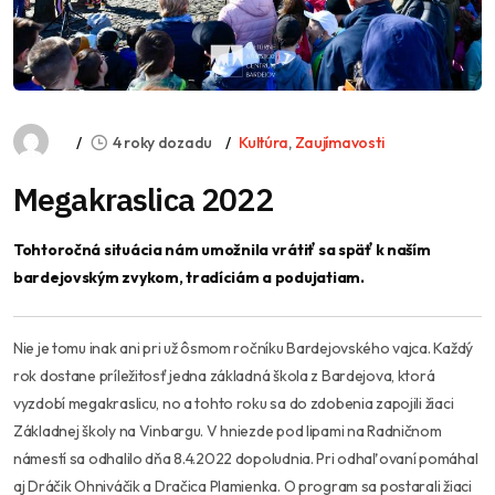
4 roky dozadu
Kultúra
,
Zaujímavosti
Megakraslica 2022
Tohtoročná situácia nám umožnila vrátiť sa späť k naším
bardejovským zvykom, tradíciám a podujatiam.
Nie je tomu inak ani pri už ôsmom ročníku Bardejovského vajca. Každý
rok dostane príležitosť jedna základná škola z Bardejova, ktorá
vyzdobí megakraslicu, no a tohto roku sa do zdobenia zapojili žiaci
Základnej školy na Vinbargu. V hniezde pod lipami na Radničnom
námestí sa odhalilo dňa 8.4.2022 dopoludnia. Pri odhaľovaní pomáhal
aj Dráčik Ohniváčik a Dračica Plamienka. O program sa postarali žiaci