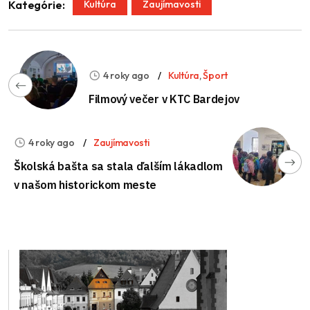
Kultúra
Zaujímavosti
Kategórie:
4 roky ago
Kultúra
,
Šport
Filmový večer v KTC Bardejov
4 roky ago
Zaujímavosti
Školská bašta sa stala ďalším lákadlom
v našom historickom meste