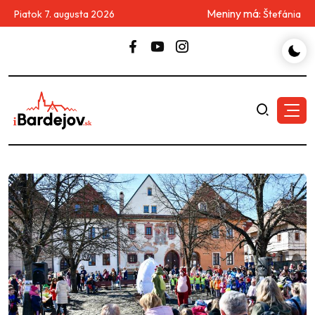
Meniny má:
Piatok 7. augusta 2026
Štefánia