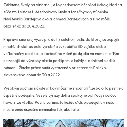
Základnej školy na Vinbargu, a to prednesom básní od žiakov, ktorí sa
zúčastnili súťaže Hviezdoslavov Kubín a tanečným vystúpením.
Návštevníci Bardejova ako aj domáci Bardejovčania si ho môžu
obzrieť až do 28.4.2022.
Pripravili sme si aj výzvu pre deti z celého mesta, do ktorej sa zapojili
mnohí. Ich úlohou bolo vyrobiť a vyzdobiť si 3D vajíčko alebo
veľkonočný obrázok a doniesť ho v deň podujatia na námestie. Tým
sa zapojili do výzdoby okolia pod lipami a každý si odniesol sladkú
odmenu. Žiacke práce budú vystavené v priestoroch Poľsko-
slovenského domu do 30.4.2022.
Vysokým počtom návštevníkov môžeme zhodnotiť, že bolo to pestré a
úspešné podujatie. Veselé výrazy detí a spokojné pohľady rodičov
hovorili za všetko. Pevne veríme, že každé ďalšie podujatie v našom
meste bude úspešné minimálne tak, ako toto.