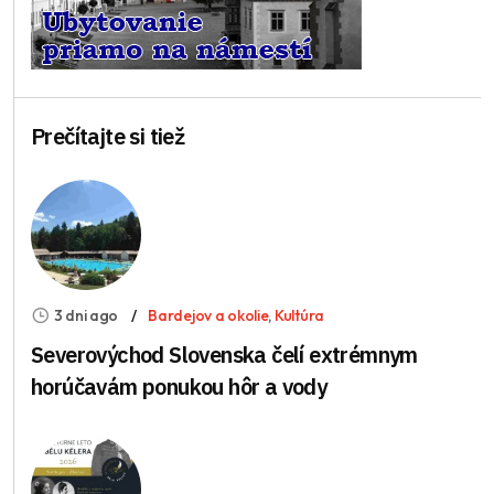
Prečítajte si tiež
3 dni ago
Bardejov a okolie
,
Kultúra
Severovýchod Slovenska čelí extrémnym
horúčavám ponukou hôr a vody