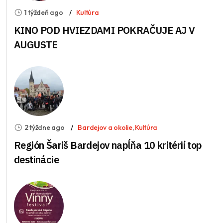
1 týždeň ago
Kultúra
KINO POD HVIEZDAMI POKRAČUJE AJ V
AUGUSTE
2 týždne ago
Bardejov a okolie
,
Kultúra
Región Šariš Bardejov napĺňa 10 kritérií top
destinácie