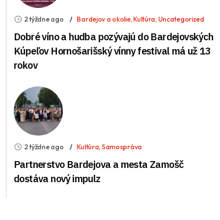
2 týždne ago
Bardejov a okolie
,
Kultúra
,
Uncategorized
Dobré víno a hudba pozývajú do Bardejovských
Kúpeľov Hornošarišský vínny festival má už 13
rokov
2 týždne ago
Kultúra
,
Samospráva
Partnerstvo Bardejova a mesta Zamošč
dostáva nový impulz