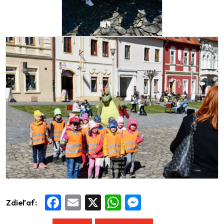
Zdieľať:
Facebook
Email
X
WhatsApp
Messenger