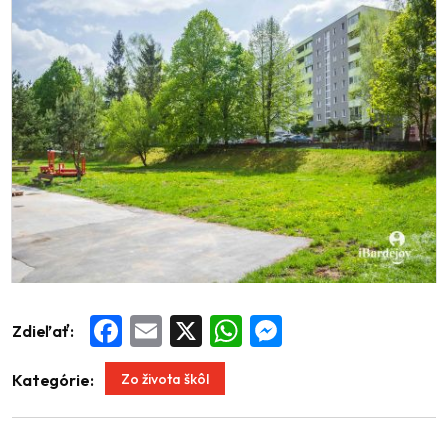
Zdieľať:
Facebook
Email
X
WhatsApp
Messenger
Zo života škôl
Kategórie: