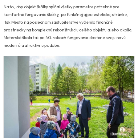
Na to, aby objekt škôlky spĺňal všetky parametre potrebné pre
komfortné fungovanie škôlky, po funkčnej aj po estetickej stránke,
tak Mesto na poslednom zastupiteľstve vyčlenilo finančné
prostriedky na komplexnú rekonštrukciu celého objektu a jeho okolia.
Materská škola tak po 40. rokoch fungovania dostane svoju novú,
modernú a atraktívnu podobu.