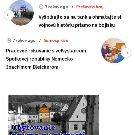
7 rokov ago
Prešovský kraj
Vyšplhajte sa na tank a ohmatajte si
vojnovú históriu priamo na bojisku
7 rokov ago
Samospráva
Pracovné rokovanie s veľvyslancom
Spolkovej republiky Nemecko
Joachimom Bleickerom