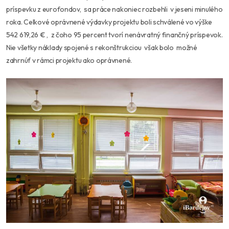
príspevku z eurofondov, sa práce nakoniec rozbehli v jeseni minulého
roka. Celkové oprávnené výdavky projektu boli schválené vo výške
542 619,26 € , z čoho 95 percent tvorí nenávratný finančný príspevok.
Nie všetky náklady spojené s rekonštrukciou však bolo možné
zahrnúť v rámci projektu ako oprávnené.