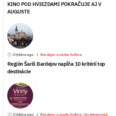
KINO POD HVIEZDAMI POKRAČUJE AJ V
AUGUSTE
2 týždne ago
Bardejov a okolie
,
Kultúra
Región Šariš Bardejov napĺňa 10 kritérií top
destinácie
2 týždne ago
Bardejov a okolie
,
Kultúra
,
Uncategorized