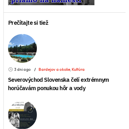
Prečítajte si tiež
3 dni ago
Bardejov a okolie
,
Kultúra
Severovýchod Slovenska čelí extrémnym
horúčavám ponukou hôr a vody