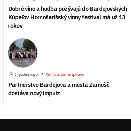
Dobré víno a hudba pozývajú do Bardejovských
Kúpeľov Hornošarišský vínny festival má už 13
rokov
3 týždne ago
Kultúra
,
Samospráva
Partnerstvo Bardejova a mesta Zamošč
dostáva nový impulz