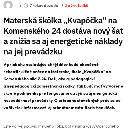
7 rokov dozadu
Zo života škôl
Materská škôlka „Kvapôčka“ na
Komenského 24 dostáva nový šat
a znížia sa aj energetické náklady
na jej prevádzku
V priebehu nasledujúcich týždňov budú ukončené
rekonštrukčné práce na Materskej škole „Kvapôčka“ na
Komenského ulici č.24. Deti, ako aj pedagogickí
a nepedagogickí zamestnanci škôlky tak budú mať vytvorené
skvelé podmienky pre fungovanie a zvýši sa aj energetická
hospodárnosť prevádzky. O priebehu stavebných prác sa bol
vo štvrtok informovať aj primátor mesta Boris Hanuščak.
Ešte v prvej polovici minulého roka, bol v rámci výzvy Operačného