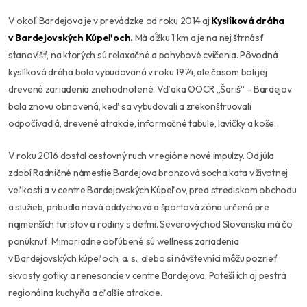
V okolí Bardejova je v prevádzke od roku 2014 aj
Kyslíková dráha
v Bardejovských Kúpeľoch.
Má dĺžku 1 km a je na nej štrnásť
stanovíšť, na ktorých sú relaxačné a pohybové cvičenia. Pôvodná
kyslíková dráha bola vybudovaná v roku 1974, ale časom boli jej
drevené zariadenia znehodnotené. Vďaka OOCR „Šariš“ – Bardejov
bola znovu obnovená, keď sa vybudovali a zrekonštruovali
odpočívadlá, drevené atrakcie, informačné tabule, lavičky a koše.
V roku 2016 dostal cestovný ruch v regióne nové impulzy. Od júla
zdobí Radničné námestie Bardejova bronzová socha kata v životnej
veľkosti a v centre Bardejovských Kúpeľov, pred strediskom obchodu
a služieb, pribudla nová oddychová a športová zóna určená pre
najmenších turistov a rodiny s deťmi. Severovýchod Slovenska má čo
ponúknuť. Mimoriadne obľúbené sú wellness zariadenia
v Bardejovských kúpeľoch, a. s., alebo si návštevníci môžu pozrieť
skvosty gotiky a renesancie v centre Bardejova. Poteší ich aj pestrá
regionálna kuchyňa a ďalšie atrakcie.