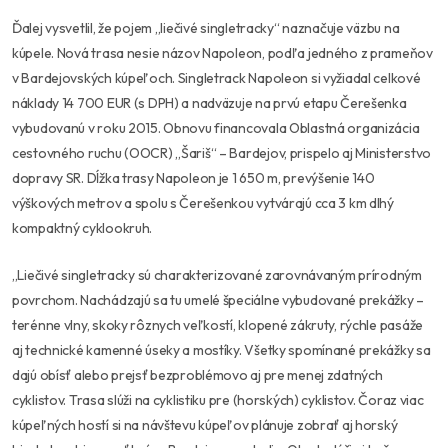
Ďalej vysvetlil, že pojem „liečivé singletracky“ naznačuje väzbu na
kúpele. Nová trasa nesie názov Napoleon, podľa jedného z prameňov
v Bardejovských kúpeľoch. Singletrack Napoleon si vyžiadal celkové
náklady 14 700 EUR (s DPH) a nadväzuje na prvú etapu Čerešenka
vybudovanú v roku 2015. Obnovu financovala Oblastná organizácia
cestovného ruchu (OOCR) „Šariš“ – Bardejov, prispelo aj Ministerstvo
dopravy SR. Dĺžka trasy Napoleon je 1 650 m, prevýšenie 140
výškových metrov a spolu s Čerešenkou vytvárajú cca 3 km dlhý
kompaktný cyklookruh.
,,Liečivé singletracky sú charakterizované zarovnávaným prírodným
povrchom. Nachádzajú sa tu umelé špeciálne vybudované prekážky –
terénne vlny, skoky rôznych veľkostí, klopené zákruty, rýchle pasáže
aj technické kamenné úseky a mostíky. Všetky spomínané prekážky sa
dajú obísť alebo prejsť bezproblémovo aj pre menej zdatných
cyklistov. Trasa slúži na cyklistiku pre (horských) cyklistov. Čoraz viac
kúpeľných hostí si na návštevu kúpeľov plánuje zobrať aj horský