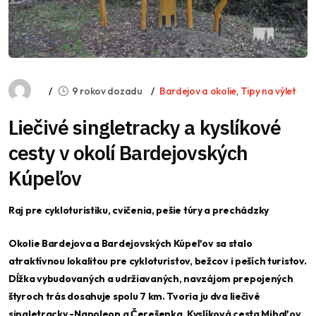
9 rokov dozadu
Bardejov a okolie
,
Tipy na výlet
Liečivé singletracky a kyslíkové
cesty v okolí Bardejovských
Kúpeľov
Raj pre cykloturistiku, cvičenia, pešie túry a prechádzky
Okolie Bardejova a Bardejovských Kúpeľov sa stalo
atraktívnou lokalitou pre cykloturistov, bežcov i peších turistov.
Dĺžka vybudovaných a udržiavaných, navzájom prepojených
štyroch trás dosahuje spolu 7 km. Tvoria ju dva liečivé
singletracky -Napoleon a Čerešenka, Kyslíková cesta Mihaľov