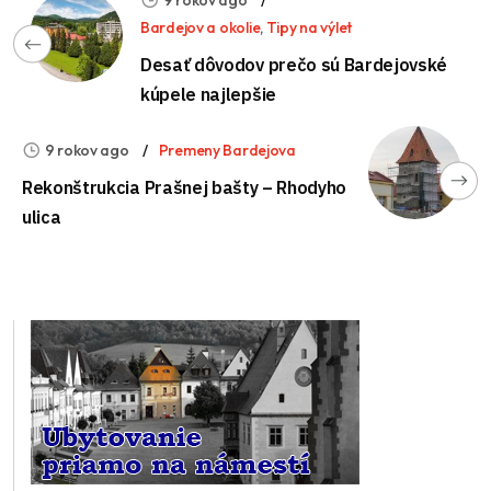
Bardejov a okolie
,
Tipy na výlet
Desať dôvodov prečo sú Bardejovské
kúpele najlepšie
9 rokov ago
Premeny Bardejova
Rekonštrukcia Prašnej bašty – Rhodyho
ulica