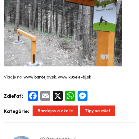
Viac je na:
www.bardejov.sk
,
www.kupele-bj.sk
Zdieľať:
Facebook
Email
X
WhatsApp
Messenger
Bardejov a okolie
Tipy na výlet
Kategórie:
9 rokov ago