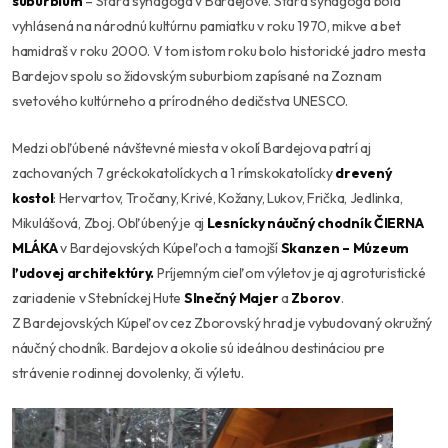
suburbium
– Stará synagóga v Bardejove. Stará synagóga bola
vyhlásená na národnú kultúrnu pamiatku v roku 1970, mikve a bet
hamidraš v roku 2000. V tom istom roku bolo historické jadro mesta
Bardejov spolu so židovským suburbiom zapísané na Zoznam
svetového kultúrneho a prírodného dedičstva UNESCO.
Medzi obľúbené návštevné miesta v okolí Bardejova patrí aj
zachovaných 7 gréckokatolíckych a 1 rímskokatolícky
drevený
kostol
: Hervartov, Tročany, Krivé, Kožany, Lukov, Frička, Jedlinka,
Mikulášová, Zboj. Obľúbený je aj
Lesnícky náučný chodník ČIERNA
MLÁKA
v Bardejovských Kúpeľoch a tamojší
Skanzen – Múzeum
ľudovej architektúry.
Príjemným cieľom výletov je aj agroturistické
zariadenie v Stebníckej Hute
Slnečný Majer
a
Zborov
.
Z Bardejovských Kúpeľov cez Zborovský hrad je vybudovaný okružný
náučný chodník. Bardejov a okolie sú ideálnou destináciou pre
strávenie rodinnej dovolenky, či výletu.