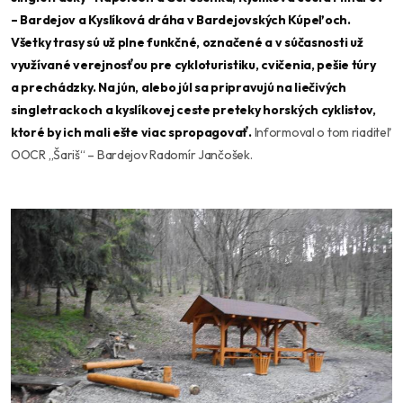
– Bardejov a Kyslíková dráha v Bardejovských Kúpeľoch.
Všetky trasy sú už plne funkčné, označené a v súčasnosti už
využívané verejnosťou pre cykloturistiku, cvičenia, pešie túry
a prechádzky. Na jún, alebo júl sa pripravujú na liečivých
singletrackoch a kyslíkovej ceste preteky horských cyklistov,
ktoré by ich mali ešte viac spropagovať.
Informoval o tom riaditeľ
OOCR „Šariš“ – Bardejov Radomír Jančošek.