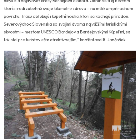
bicykel a objavovať krásy Bardejova a okolia. Okruh slúži aj bežcom,
ktorí si radi zabehnú svoje kilometre zdravo – na mäkkom prírodnom
povrchu. Trasu obľubujú i kúpeľní hostia, ktorí sa kochajú prírodou.
Severovýchod Slovenska so svojimi dvoma najväčšími turistickými
skvostmi – mestom UNESCO Bardejov a Bardejovskými Kúpeľmi, sa
tak stal pre turistov ešte atraktívnejším,“ konštatoval R. Jančošek.