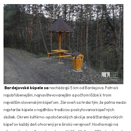
Bardejovské kúpele sa
nachádzajú 5 km od Bardejova. Patria k
najobľúbenejším, najnavštevovanejším a počtom lôžok k trom
najväčším slovenským kúpeľom. Zároveň sa hrdia tým, že patria medzi
najstaršie kúpele s najdlhšou tradíciou poskytovania kúpeľných
služieb. Okrem kultúrno-spoločenských akcií je areál Bardejovských
kúpeľov každý deň otvorený pre širokú verejnosť. Hostia majú na