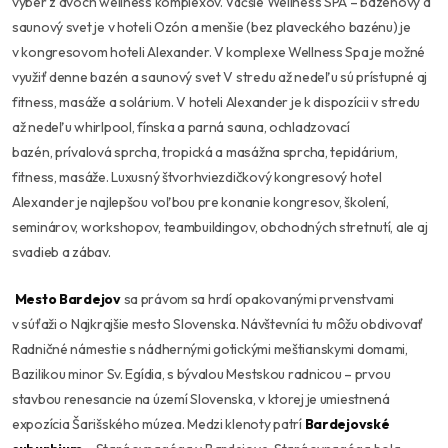
výber z dvoch wellness komplexov. Väčšie Wellness SPA – bazénový a
saunový svet je v hoteli Ozón a menšie (bez plaveckého bazénu) je
v kongresovom hoteli Alexander. V komplexe Wellness Spa je možné
využiť denne bazén a saunový svet V stredu až nedeľu sú prístupné aj
fitness, masáže a solárium. V hoteli Alexander je k dispozícii v stredu
až nedeľu whirlpool, fínska a parná sauna, ochladzovací
bazén, prívalová sprcha, tropická a masážna sprcha, tepidárium,
fitness, masáže. Luxusný štvorhviezdičkový kongresový hotel
Alexander je najlepšou voľbou pre konanie kongresov, školení,
seminárov, workshopov, teambuildingov, obchodných stretnutí, ale aj
svadieb a zábav.
Mesto Bardejov
sa právom sa hrdí opakovanými prvenstvami
v súťaži o Najkrajšie mesto Slovenska. Návštevníci tu môžu obdivovať
Radničné námestie s nádhernými gotickými meštianskymi domami,
Bazilikou minor Sv. Egídia, s bývalou Mestskou radnicou – prvou
stavbou renesancie na území Slovenska, v ktorej je umiestnená
expozícia Šarišského múzea. Medzi klenoty patrí
Bardejovské