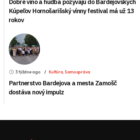
Dobré víno a hudba pozývajú do Bardejovských
Kúpeľov Hornošarišský vínny festival má už 13
rokov
3 týždne ago
Kultúra
,
Samospráva
Partnerstvo Bardejova a mesta Zamošč
dostáva nový impulz