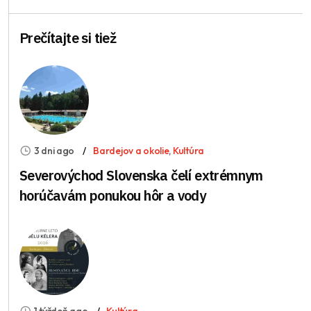
Prečítajte si tiež
3 dni ago
Bardejov a okolie
,
Kultúra
Severovýchod Slovenska čelí extrémnym
horúčavám ponukou hôr a vody
1 týždeň ago
Kultúra