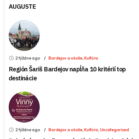
AUGUSTE
2 týždne ago
Bardejov a okolie
,
Kultúra
Región Šariš Bardejov napĺňa 10 kritérií top
destinácie
2 týždne ago
Bardejov a okolie
,
Kultúra
,
Uncategorized