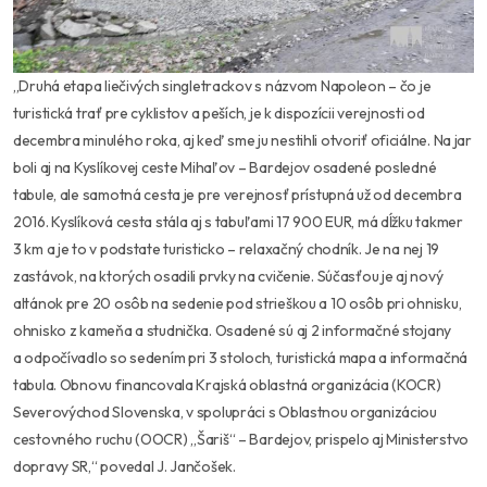
,,Druhá etapa liečivých singletrackov s názvom Napoleon – čo je
turistická trať pre cyklistov a peších, je k dispozícii verejnosti od
decembra minulého roka, aj keď sme ju nestihli otvoriť oficiálne. Na jar
boli aj na Kyslíkovej ceste Mihaľov – Bardejov osadené posledné
tabule, ale samotná cesta je pre verejnosť prístupná už od decembra
2016. Kyslíková cesta stála aj s tabuľami 17 900 EUR, má dĺžku takmer
3 km a je to v podstate turisticko – relaxačný chodník. Je na nej 19
zastávok, na ktorých osadili prvky na cvičenie. Súčasťou je aj nový
altánok pre 20 osôb na sedenie pod strieškou a 10 osôb pri ohnisku,
ohnisko z kameňa a studnička. Osadené sú aj 2 informačné stojany
a odpočívadlo so sedením pri 3 stoloch, turistická mapa a informačná
tabula. Obnovu financovala Krajská oblastná organizácia (KOCR)
Severovýchod Slovenska, v spolupráci s Oblastnou organizáciou
cestovného ruchu (OOCR) „Šariš“ – Bardejov, prispelo aj Ministerstvo
dopravy SR,“ povedal J. Jančošek.