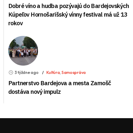
Dobré víno a hudba pozývajú do Bardejovských
Kúpeľov Hornošarišský vínny festival má už 13
rokov
3 týždne ago
Kultúra
,
Samospráva
Partnerstvo Bardejova a mesta Zamošč
dostáva nový impulz