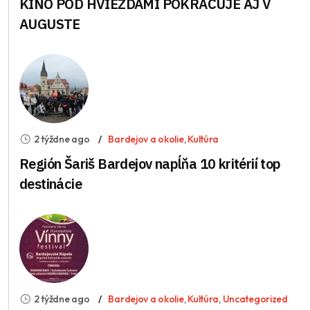
KINO POD HVIEZDAMI POKRAČUJE AJ V
AUGUSTE
2 týždne ago
Bardejov a okolie
,
Kultúra
Región Šariš Bardejov napĺňa 10 kritérií top
destinácie
2 týždne ago
Bardejov a okolie
,
Kultúra
,
Uncategorized