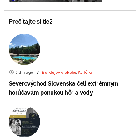
Prečítajte si tiež
3 dni ago
Bardejov a okolie
,
Kultúra
Severovýchod Slovenska čelí extrémnym
horúčavám ponukou hôr a vody