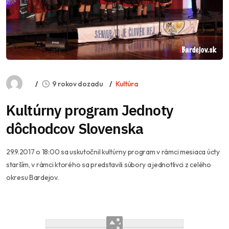
9 rokov dozadu
Kultúra
Kultúrny program Jednoty
dôchodcov Slovenska
29.9.2017 o 18:00 sa uskutočnil kultúrny program v rámci mesiaca úcty
starším, v rámci ktorého sa predstavili súbory a jednotlivci z celého
okresu Bardejov.