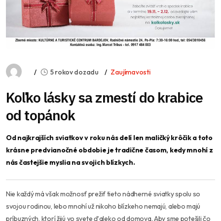
5 rokov dozadu
Zaujímavosti
Koľko lásky sa zmestí do krabice
od topánok
Od najkrajších sviatkov v roku nás delí len maličký krôčik a toto
krásne predvianočné obdobie je tradične časom, kedy mnohí z
nás častejšie myslia na svojich blízkych.
Nie každý má však možnosť prežiť tieto nádherné sviatky spolu so
svojou rodinou, lebo mnohí už nikoho blízkeho nemajú, alebo majú
príbuzných, ktorí žijú vo svete ďaleko od domova. Aby sme potešili čo