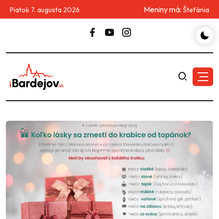
Meniny má:
Piatok 7. augusta 2026
Štefánia