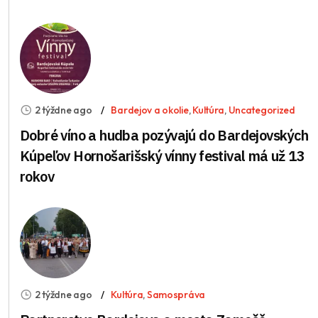
2 týždne ago
Bardejov a okolie
,
Kultúra
,
Uncategorized
Dobré víno a hudba pozývajú do Bardejovských
Kúpeľov Hornošarišský vínny festival má už 13
rokov
2 týždne ago
Kultúra
,
Samospráva