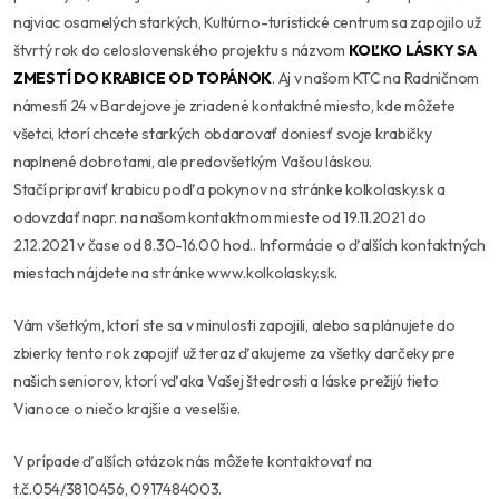
najviac osamelých starkých, Kultúrno-turistické centrum sa zapojilo už
štvrtý rok do celoslovenského projektu s názvom
KOĽKO LÁSKY SA
ZMESTÍ DO KRABICE OD TOPÁNOK
. Aj v našom KTC na Radničnom
námestí 24 v Bardejove je zriadené kontaktné miesto, kde môžete
všetci, ktorí chcete starkých obdarovať doniesť svoje krabičky
naplnené dobrotami, ale predovšetkým Vašou láskou.
Stačí pripraviť krabicu podľa pokynov na stránke kolkolasky.sk a
odovzdať napr. na našom kontaktnom mieste od 19.11.2021 do
2.12.2021 v čase od 8.30-16.00 hod.. Informácie o ďalších kontaktných
miestach nájdete na stránke www.kolkolasky.sk.
Vám všetkým, ktorí ste sa v minulosti zapojili, alebo sa plánujete do
zbierky tento rok zapojiť už teraz ďakujeme za všetky darčeky pre
našich seniorov, ktorí vďaka Vašej štedrosti a láske prežijú tieto
Vianoce o niečo krajšie a veselšie.
V prípade ďalších otázok nás môžete kontaktovať na
t.č.054/3810456, 0917484003.