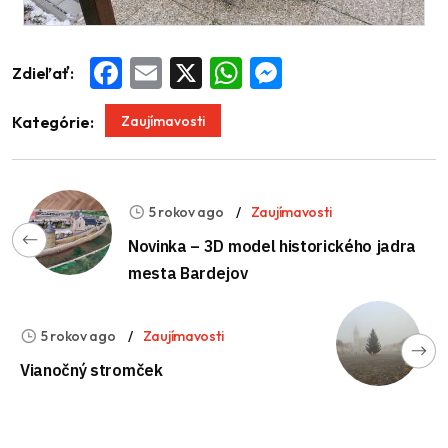
Zdieľať:
Facebook
Email
X
WhatsApp
Messenger
Zaujímavosti
Kategórie:
5 rokov ago
Zaujímavosti
Novinka – 3D model historického jadra
mesta Bardejov
5 rokov ago
Zaujímavosti
Vianočný stromček