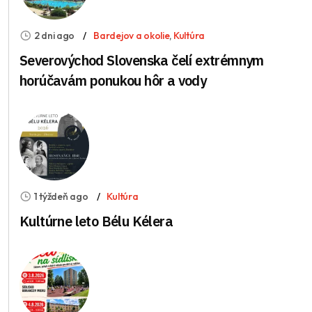
2 dni ago
Bardejov a okolie
,
Kultúra
Severovýchod Slovenska čelí extrémnym
horúčavám ponukou hôr a vody
1 týždeň ago
Kultúra
Kultúrne leto Bélu Kélera