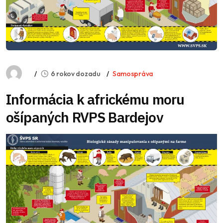
6 rokov dozadu
Samospráva
Informácia k africkému moru
ošípaných RVPS Bardejov