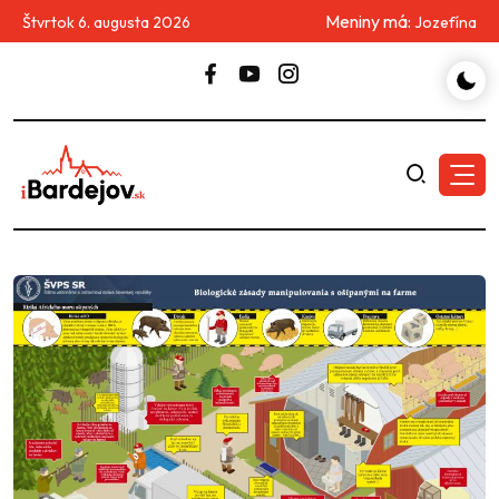
Meniny má:
Štvrtok 6. augusta 2026
Jozefína