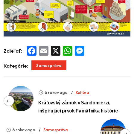
Zdieľať:
Facebook
Email
X
WhatsApp
Messenger
Samospráva
Kategórie:
6 rokov ago
Kultúra
Kráľovský zámok v Sandomierzi,
inšpirujúci prvok Pamätníka histórie
6 rokov ago
Samospráva