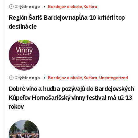
2 týždne ago
Bardejov a okolie
,
Kultúra
Región Šariš Bardejov napĺňa 10 kritérií top
destinácie
2 týždne ago
Bardejov a okolie
,
Kultúra
,
Uncategorized
Dobré víno a hudba pozývajú do Bardejovských
Kúpeľov Hornošarišský vínny festival má už 13
rokov