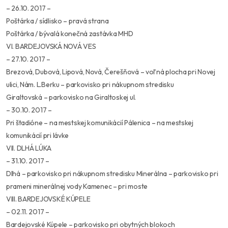
– 26.10. 2017 –
Poštárka / sídlisko – pravá strana
Poštárka / bývalá konečná zastávka MHD
VI. BARDEJOVSKÁ NOVÁ VES
– 27.10. 2017 –
Brezová, Dubová, Lipová, Nová, Čerešňová – voľná plocha pri Novej
ulici, Nám. L.Berku – parkovisko pri nákupnom stredisku
Giraltovská – parkovisko na Giraltoskej ul.
– 30.10. 2017 –
Pri štadióne – na mestskej komunikácií Pálenica – na mestskej
komunikácií pri lávke
VII. DLHÁ LÚKA
– 31.10. 2017 –
Dlhá – parkovisko pri nákupnom stredisku Minerálna – parkovisko pri
prameni minerálnej vody Kamenec – pri moste
VIII. BARDEJOVSKÉ KÚPELE
– 02.11. 2017 –
Bardejovské Kúpele – parkovisko pri obytných blokoch