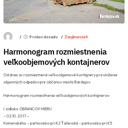
9 rokov dozadu
Zaujímavosti
Harmonogram rozmiestnenia
veľkoobjemových kontajnerov
Od dnes su rozmiestnené veľkoobjemové kontajnery pre uloženie
objemných odpadov pre občanov mesta Bardejov.
Harmonogram rozmiestnenia veľkoobjemových kontajnerov:
I. sídlisko OBRANCOV MIERU
– 02.10. 2017 –
Komenského – parkovisko pri K2 Ťačevská – parkovisko pri K5