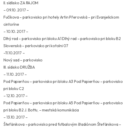
II. sídlisko ZA RAJOM
– 09.10. 2017 –
Fučíkova – parkovisko pri hotely Artin Přerovská – pri Evanjelickom
cintoríne
– 10.10. 2017 –
Dlhý rad – parkovisko pri bloku A1 Dlhý rad – parkovisko pri bloku B2
Slovenská – parkovisko pri kotolni 07
-11.10.2017 –
Nový sad – parkovisko
III. sídisko DRUŽBA
– 11.10. 2017 –
Pod Papierňou – parkovisko pri bloku A3 Pod Papierňou – parkovisko
pri bloku C2
– 12.10. 2017 –
Pod Papierňou – parkovisko pri bloku A5 Pod Papierňou – parkovisko
pri bloku B2 J. Bottu, – mestská komunikácia
– 13.10. 2017 –
Štefánikova – parkovisko pred futbalovým štadiónom Štefánikova –