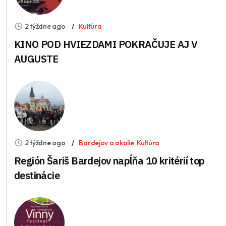
2 týždne ago
Kultúra
KINO POD HVIEZDAMI POKRAČUJE AJ V
AUGUSTE
2 týždne ago
Bardejov a okolie
,
Kultúra
Región Šariš Bardejov napĺňa 10 kritérií top
destinácie