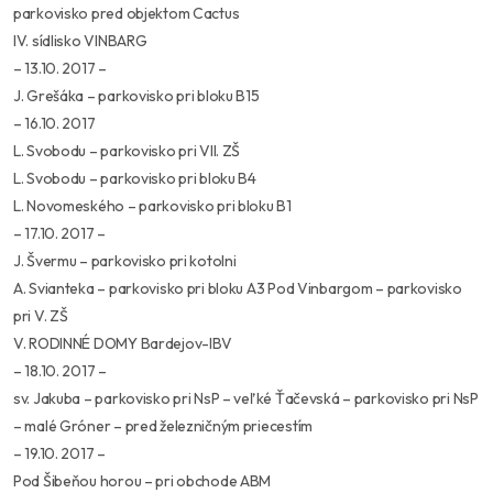
parkovisko pred objektom Cactus
IV. sídlisko VINBARG
– 13.10. 2017 –
J. Grešáka – parkovisko pri bloku B15
– 16.10. 2017
L. Svobodu – parkovisko pri VII. ZŠ
L. Svobodu – parkovisko pri bloku B4
L. Novomeského – parkovisko pri bloku B1
– 17.10. 2017 –
J. Švermu – parkovisko pri kotolni
A. Svianteka – parkovisko pri bloku A3 Pod Vinbargom – parkovisko
pri V. ZŠ
V. RODINNÉ DOMY Bardejov-IBV
– 18.10. 2017 –
sv. Jakuba – parkovisko pri NsP – veľké Ťačevská – parkovisko pri NsP
– malé Gróner – pred železničným priecestím
– 19.10. 2017 –
Pod Šibeňou horou – pri obchode ABM