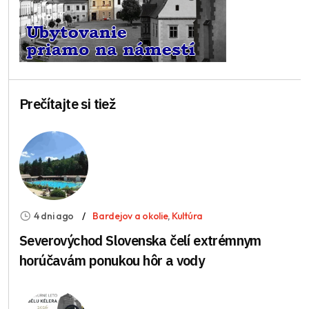
Prečítajte si tiež
4 dni ago
Bardejov a okolie
,
Kultúra
Severovýchod Slovenska čelí extrémnym
horúčavám ponukou hôr a vody