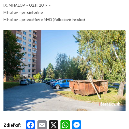
IX. MIHAĽOV – 02.11. 2017 –
Mihaľov – pri cintoríne
Mihaľov – pri zastávke MHD (futbalové ihrisko)
Zdieľať:
Facebook
Email
X
WhatsApp
Messenger