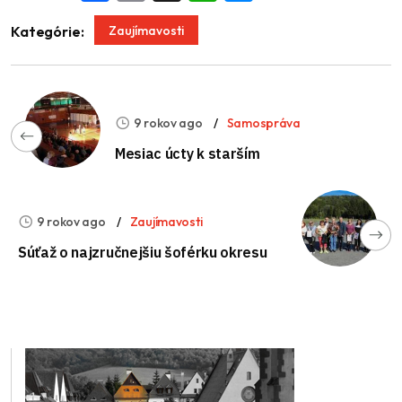
Zaujímavosti
Kategórie:
9 rokov ago
Samospráva
Mesiac úcty k starším
9 rokov ago
Zaujímavosti
Súťaž o najzručnejšiu šoférku okresu