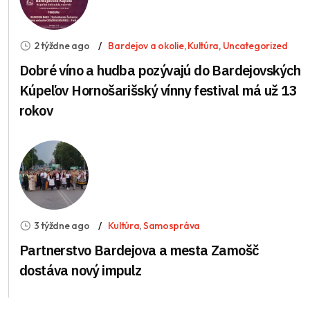
2 týždne ago
Bardejov a okolie
,
Kultúra
,
Uncategorized
Dobré víno a hudba pozývajú do Bardejovských
Kúpeľov Hornošarišský vínny festival má už 13
rokov
3 týždne ago
Kultúra
,
Samospráva
Partnerstvo Bardejova a mesta Zamošč
dostáva nový impulz