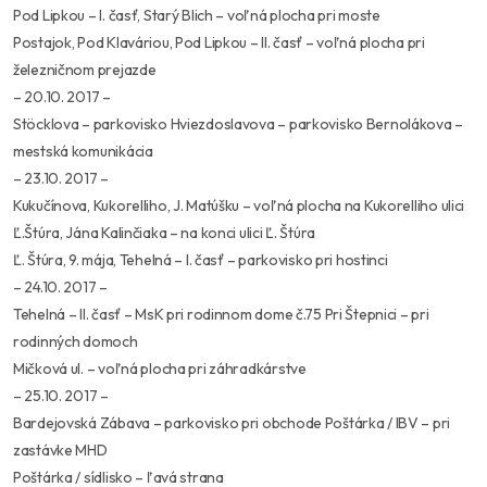
Pod Lipkou – I. časť, Starý Blich – voľná plocha pri moste
Postajok, Pod Klaváriou, Pod Lipkou – II. časť – voľná plocha pri
železničnom prejazde
– 20.10. 2017 –
Stöcklova – parkovisko Hviezdoslavova – parkovisko Bernolákova –
mestská komunikácia
– 23.10. 2017 –
Kukučínova, Kukorelliho, J. Matúšku – voľná plocha na Kukorelliho ulici
Ľ.Štúra, Jána Kalinčiaka – na konci ulici Ľ. Štúra
Ľ. Štúra, 9. mája, Tehelná – I. časť – parkovisko pri hostinci
– 24.10. 2017 –
Tehelná – II. časť – MsK pri rodinnom dome č.75 Pri Štepnici – pri
rodinných domoch
Mičková ul. – voľná plocha pri záhradkárstve
– 25.10. 2017 –
Bardejovská Zábava – parkovisko pri obchode Poštárka / IBV – pri
zastávke MHD
Poštárka / sídlisko – ľavá strana