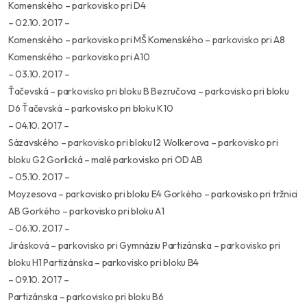
Komenského – parkovisko pri D4
– 02.10. 2017 –
Komenského – parkovisko pri MŠ Komenského – parkovisko pri A8
Komenského – parkovisko pri A10
– 03.10. 2017 –
Ťačevská – parkovisko pri bloku B Bezručova – parkovisko pri bloku
D6 Ťačevská – parkovisko pri bloku K10
– 04.10. 2017 –
Sázavského – parkovisko pri bloku I2 Wolkerova – parkovisko pri
bloku G2 Gorlická – malé parkovisko pri OD AB
– 05.10. 2017 –
Moyzesova – parkovisko pri bloku E4 Gorkého – parkovisko pri tržnici
AB Gorkého – parkovisko pri bloku A1
– 06.10. 2017 –
Jirásková – parkovisko pri Gymnáziu Partizánska – parkovisko pri
bloku H1 Partizánska – parkovisko pri bloku B4
– 09.10. 2017 –
Partizánska – parkovisko pri bloku B6