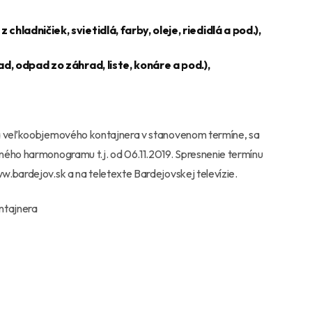
adničiek, svietidlá, farby, oleje, riedidlá a pod.),
, odpad zo záhrad, liste, konáre a pod.),
ia veľkoobjemového kontajnera v stanovenom termíne, sa
ného harmonogramu t.j. od 06.11.2019. Spresnenie termínu
w.bardejov.sk a na teletexte Bardejovskej televízie.
ontajnera