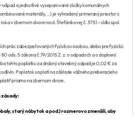
ný odpad a jednotlivé vyseparované zložky komunálnych
kombinované materiály, …) je vyhradený primeraný priestor s
ka v zbernom dvore na ul. Štefánikovej č. 3751 – sídlo spol.
ích prác zabezpečovaných fyzickou osobou, alebo pre fyzickú
 § 80 ods. 5 zákona č.79/2015 Z. z. o odpadoch a o doplnení
dzba tohto poplatku za drobný stavebný odpad je 0,02 € za
dlivín. Poplatok sa platí na základe vážneho preberacieho
aplatiť priamo na zbernom dvore.
o zásady:
ly, starý nábytok a pod.) rozmerovo zmenšili, aby