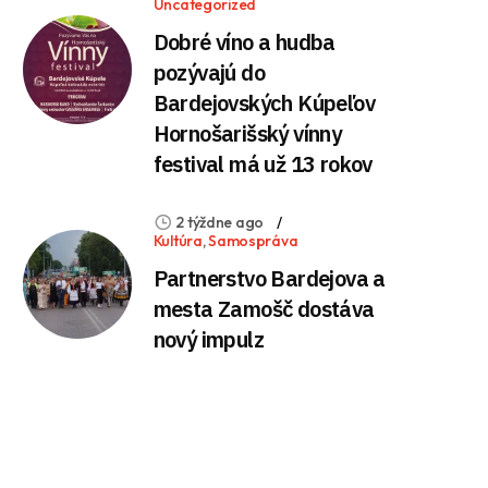
Uncategorized
Dobré víno a hudba
pozývajú do
Bardejovských Kúpeľov
Hornošarišský vínny
festival má už 13 rokov
2 týždne ago
Kultúra
,
Samospráva
Partnerstvo Bardejova a
mesta Zamošč dostáva
nový impulz