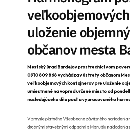
veľkoobjemových 
uloženie objemný
občanov mesta B
Mestský úrad Bardejov prostredníctvom poverene
0910 809 868 vychádza v ústrety občanom Mesta
veľkoobjemových kontajnerov pre uloženie ob
umiestnené na vopred určené miesto od pondelka
nasledujúceho dňa podľa vypracovaného harm
V zmysle platného Všeobecne záväzného nariadenia m
drobnými stavebnými odpadmi a Manuálu nakladania 