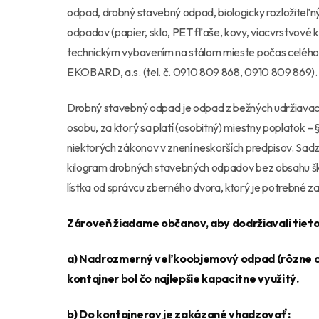
odpad, drobný stavebný odpad, biologicky rozložiteľ
odpadov (papier, sklo, PET fľaše, kovy, viacvrstvové 
technickým vybavením na stálom mieste počas celého ro
EKOBARD, a.s. (tel. č. 0910 809 868, 0910 809 869).
Drobný stavebný odpad je odpad z bežných udržiavac
osobu, za ktorý sa platí (osobitný) miestny poplatok –
niektorých zákonov v znení neskorších predpisov. Sa
kilogram drobných stavebných odpadov bez obsahu ško
lístka od správcu zberného dvora, ktorý je potrebné z
Zároveň žiadame občanov, aby dodržiavali tiet
a) Nadrozmerný veľkoobjemový odpad (rôzne oba
kontajner bol čo najlepšie kapacitne využitý.
b) Do kontajnerov je zakázané vhadzovať: