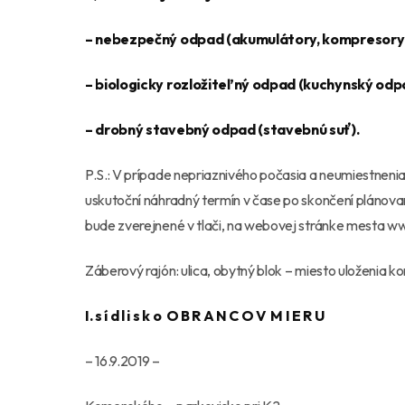
– nebezpečný odpad (akumulátory, kompresory z chl
– biologicky rozložiteľný odpad (kuchynský odpad
– drobný stavebný odpad (stavebnú suť).
P.S.: V prípade nepriaznivého počasia a neumiestnen
uskutoční náhradný termín v čase po skončení plánova
bude zverejnené v tlači, na webovej stránke mesta ww
Záberový rajón: ulica, obytný blok – miesto uloženia k
I. s í d l i s k o O B R A N C O V M I E R U
– 16.9.2019 –