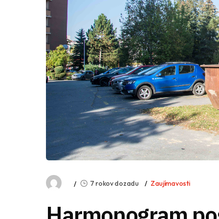
7 rokov dozadu
Zaujímavosti
Harmonogram po