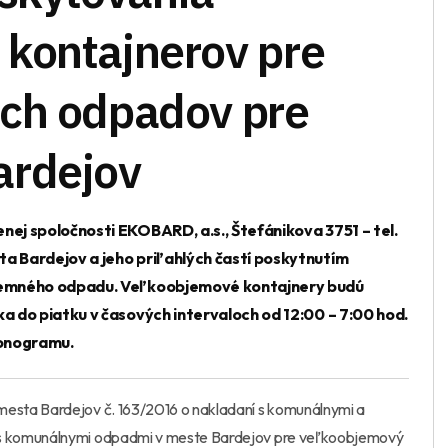
kontajnerov pre
ch odpadov pre
ardejov
j spoločnosti EKOBARD, a.s., Štefánikova 3751 – tel.
 Bardejov a jeho priľahlých častí poskytnutím
jemného odpadu. Veľkoobjemové kontajnery budú
 do piatku v časových intervaloch od 12:00 – 7:00 hod.
onogramu.
esta Bardejov č. 163/2016 o nakladaní s komunálnymi a
s komunálnymi odpadmi v meste Bardejov pre veľkoobjemový