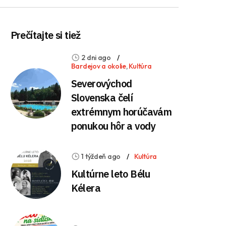
Prečítajte si tiež
2 dni ago
Bardejov a okolie
,
Kultúra
Severovýchod
Slovenska čelí
extrémnym horúčavám
ponukou hôr a vody
1 týždeň ago
Kultúra
Kultúrne leto Bélu
Kélera