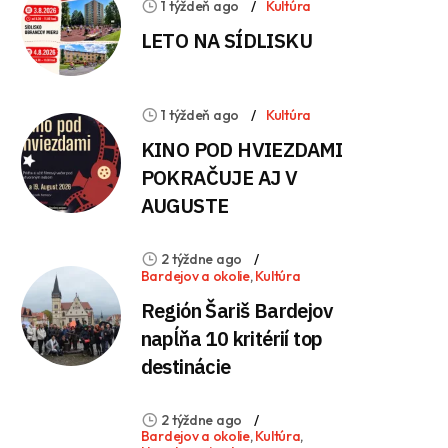
1 týždeň ago
Kultúra
LETO NA SÍDLISKU
1 týždeň ago
Kultúra
KINO POD HVIEZDAMI
POKRAČUJE AJ V
AUGUSTE
2 týždne ago
Bardejov a okolie
,
Kultúra
Región Šariš Bardejov
napĺňa 10 kritérií top
destinácie
2 týždne ago
Bardejov a okolie
,
Kultúra
,