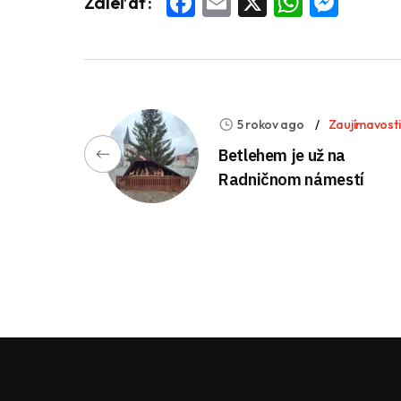
Facebook
Email
X
Whats
Mess
Zdieľať:
5 rokov ago
Zaujímavosti
Betlehem je už na
Radničnom námestí