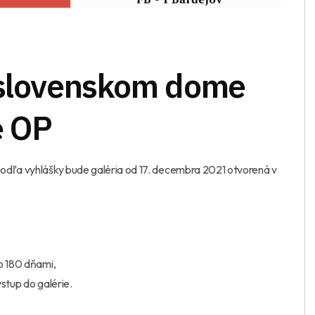
-slovenskom dome
e OP
odľa vyhlášky bude galéria od 17. decembra 2021 otvorená v
o 180 dňami,
stup do galérie.