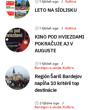
1 týždeň ago
Kultúra
LETO NA SÍDLISKU
1 týždeň ago
Kultúra
KINO POD HVIEZDAMI
POKRAČUJE AJ V
AUGUSTE
1 týždeň ago
Bardejov a okolie
,
Kultúra
Región Šariš Bardejov
napĺňa 10 kritérií top
destinácie
2 týždne ago
Bardejov a okolie
,
Kultúra
,