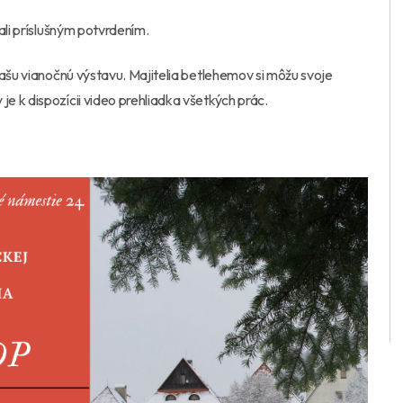
ali príslušným potvrdením.
našu vianočnú výstavu. Majitelia betlehemov si môžu svoje
 k dispozícii video prehliadka všetkých prác.