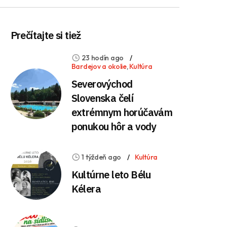
Prečítajte si tiež
23 hodín ago
Bardejov a okolie
,
Kultúra
Severovýchod
Slovenska čelí
extrémnym horúčavám
ponukou hôr a vody
1 týždeň ago
Kultúra
Kultúrne leto Bélu
Kélera