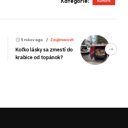
App
enger
Kategórie:
Kultúra
5 rokov ago
Zaujímavosti
Koľko lásky sa zmestí do
krabice od topánok?