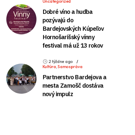
Uncategorized
Dobré víno a hudba
pozývajú do
Bardejovských Kúpeľov
Hornošarišský vínny
festival má už 13 rokov
2 týždne ago
Kultúra
,
Samospráva
Partnerstvo Bardejova a
mesta Zamošč dostáva
nový impulz