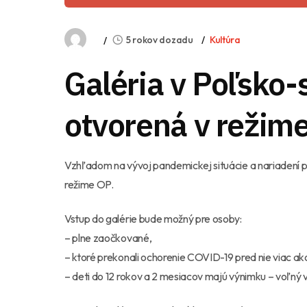
5 rokov dozadu
Kultúra
Galéria v Poľsko
otvorená v režim
Vzhľadom na vývoj pandemickej situácie a nariadení p
režime OP.
Vstup do galérie bude možný pre osoby:
– plne zaočkované,
– ktoré prekonali ochorenie COVID-19 pred nie viac ak
– deti do 12 rokov a 2 mesiacov majú výnimku – voľný v