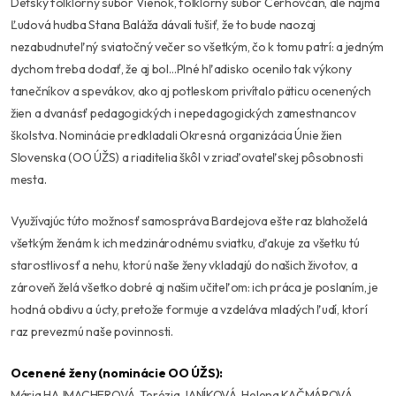
Detský folklórny súbor Vienok, folklórny súbor Čerhovčan, ale najmä
Ľudová hudba Stana Baláža dávali tušiť, že to bude naozaj
nezabudnuteľný sviatočný večer so všetkým, čo k tomu patrí: a jedným
dychom treba dodať, že aj bol…Plné hľadisko ocenilo tak výkony
tanečníkov a spevákov, ako aj potleskom privítalo päticu ocenených
žien a dvanásť pedagogických i nepedagogických zamestnancov
školstva. Nominácie predkladali Okresná organizácia Únie žien
Slovenska (OO ÚŽS) a riaditelia škôl v zriaďovateľskej pôsobnosti
mesta.
Využívajúc túto možnosť samospráva Bardejova ešte raz blahoželá
všetkým ženám k ich medzinárodnému sviatku, ďakuje za všetku tú
starostlivosť a nehu, ktorú naše ženy vkladajú do našich životov, a
zároveň želá všetko dobré aj našim učiteľom: ich práca je poslaním, je
hodná obdivu a úcty, pretože formuje a vzdeláva mladých ľudí, ktorí
raz prevezmú naše povinnosti.
Ocenené ženy (nominácie OO ÚŽS):
Mária HAJMACHEROVÁ, Terézia JANÍKOVÁ, Helena KAČMÁROVÁ,