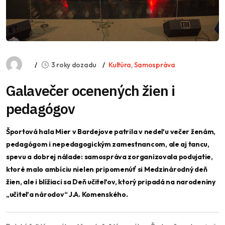
3 roky dozadu
Kultúra
,
Samospráva
Galavečer ocenených žien i
pedagógov
Športová hala Mier v Bardejove patrila v nedeľu večer ženám,
pedagógom i nepedagogickým zamestnancom, ale aj tancu,
spevu a dobrej nálade: samospráva zorganizovala podujatie,
ktoré malo ambíciu nielen pripomenúť si Medzinárodný deň
žien, ale i blížiaci sa Deň učiteľov, ktorý pripadá na narodeniny
„učiteľa národov“ J.A. Komenského.