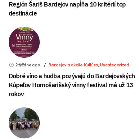
Región Šariš Bardejov napĺňa 10 kritérií top
destinácie
2 týždne ago
Bardejov a okolie
,
Kultúra
,
Uncategorized
Dobré víno a hudba pozývajú do Bardejovských
Kúpeľov Hornošarišský vínny festival má už 13
rokov