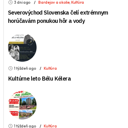
3 dni ago
Bardejov a okolie
,
Kultúra
Severovýchod Slovenska čelí extrémnym
horúčavám ponukou hôr a vody
1 týždeň ago
Kultúra
Kultúrne leto Bélu Kélera
1 týždeň ago
Kultúra