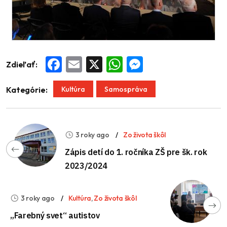
Zdieľať:
Facebook
Email
X
WhatsApp
Messenger
Kultúra
Samospráva
Kategórie:
3 roky ago
Zo života škôl
Zápis detí do 1. ročníka ZŠ pre šk. rok
2023/2024
3 roky ago
Kultúra
,
Zo života škôl
„Farebný svet“ autistov