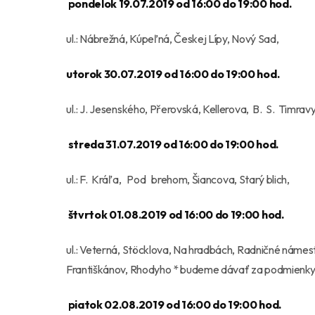
pondelok 19.07.2019 od 16:00 do 19:00 hod.
ul.: Nábrežná, Kúpeľná, Českej Lípy, Nový Sad,
utorok 30.07.2019 od 16:00 do 19:00 hod.
ul.: J. Jesenského, Přerovská, Kellerova, B. S. Timra
streda 31.07.2019 od 16:00 do 19:00 hod.
ul.: F. Kráľa, Pod brehom, Šiancova, Starý blich,
štvrtok 01.08.2019 od 16:00 do 19:00 hod.
ul.: Veterná, Stöcklova, Na hradbách, Radničné námes
Františkánov, Rhodyho * budeme dávať za podmienky 
piatok 02.08.2019 od 16:00 do 19:00 hod.