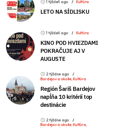
1 týždeň ago
Kultúra
LETO NA SÍDLISKU
1 týždeň ago
Kultúra
KINO POD HVIEZDAMI
POKRAČUJE AJ V
AUGUSTE
2 týždne ago
Bardejov a okolie
,
Kultúra
Región Šariš Bardejov
napĺňa 10 kritérií top
destinácie
2 týždne ago
Bardejov a okolie
,
Kultúra
,