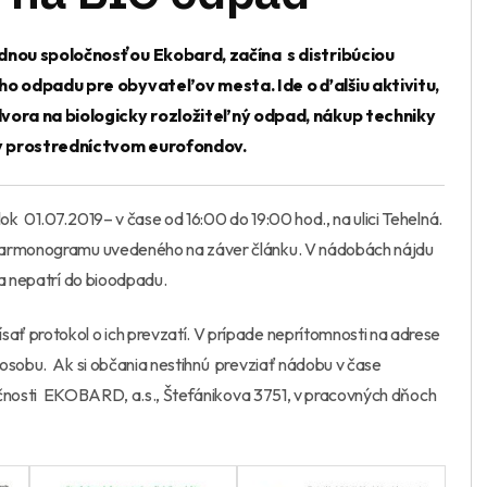
dnou spoločnosťou Ekobard, začína s distribúciou
ho odpadu pre obyvateľov mesta. Ide o ďalšiu aktivitu,
vora na biologicky rozložiteľný odpad, nákup techniky
ný prostredníctvom eurofondov.
 01.07.2019– v čase od 16:00 do 19:00 hod., na ulici Tehelná.
harmonogramu uvedeného na záver článku. V nádobách nájdu
 a nepatrí do bioodpadu.
ť protokol o ich prevzatí. V prípade neprítomnosti na adrese
 osobu. Ak si občania nestihnú prevziať nádobu v čase
ločnosti EKOBARD, a.s., Štefánikova 3751, v pracovných dňoch