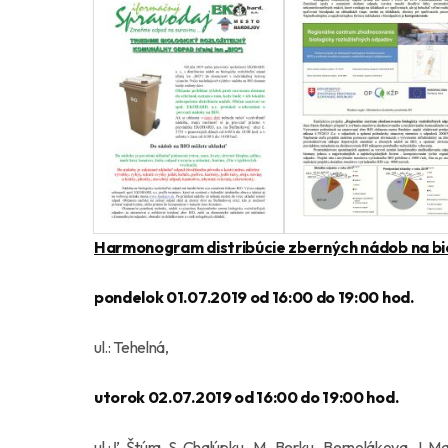
Harmonogram distribúcie zberných nádob na bio
pondelok 01.07.2019 od 16:00 do 19:00 hod.
ul.: Tehelná,
utorok 02.07.2019 od 16:00 do 19:00 hod.
ul.: Ľ.Štúra, S. Chalúpku, M. Berku, Bernolákova, J. M