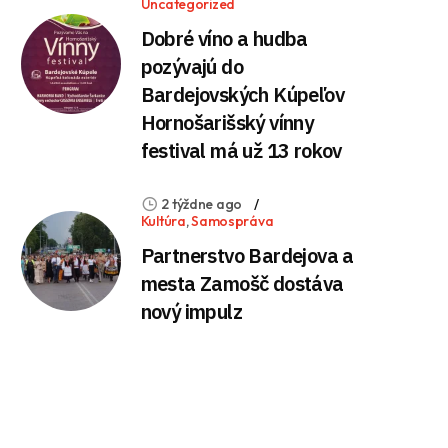
Uncategorized
Dobré víno a hudba
pozývajú do
Bardejovských Kúpeľov
Hornošarišský vínny
festival má už 13 rokov
2 týždne ago
Kultúra
,
Samospráva
Partnerstvo Bardejova a
mesta Zamošč dostáva
nový impulz