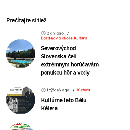
Prečítajte si tiež
2 dni ago
Bardejov a okolie
,
Kultúra
Severovýchod
Slovenska čelí
extrémnym horúčavám
ponukou hôr a vody
1 týždeň ago
Kultúra
Kultúrne leto Bélu
Kélera