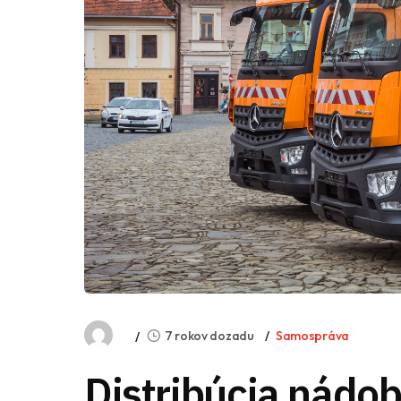
7 rokov dozadu
Samospráva
Distribúcia nádo