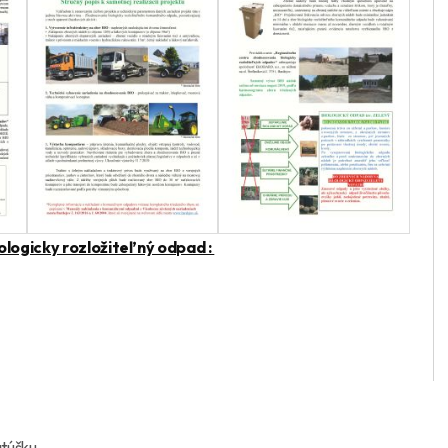
logicky rozložiteľný odpad :
atúšku,