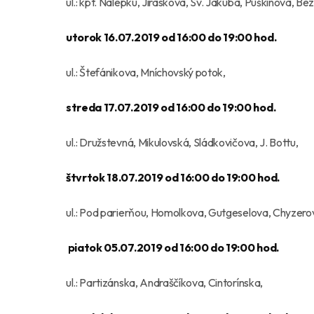
ul.: kpt. Nálepku, Jiráskova, Sv. Jakuba, Puškinova, 
utorok 16.07.2019 od 16:00 do 19:00 hod.
ul.: Štefánikova, Mníchovský potok,
streda 17.07.2019 od 16:00 do 19:00 hod.
ul.: Družstevná, Mikulovská, Sládkovičova, J. Bottu,
štvrtok 18.07.2019 od 16:00 do 19:00 hod.
ul.: Pod parierňou, Homolkova, Gutgeselova, Chyzero
piatok 05.07.2019 od 16:00 do 19:00 hod.
ul.: Partizánska, Andraščíkova, Cintorínska,