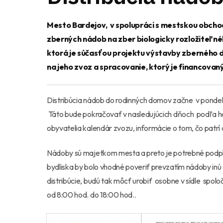
Mesto Bardejov, v spolupráci s mestskou obcho
zberných nádob na zber biologicky rozložiteľné
ktorá je súčasťou projektu výstavby zberného d
na jeho zvoz a spracovanie, ktorý je financova
Distribúcia nádob do rodinných domov začne v pondelok
Táto bude pokračovať v nasledujúcich dňoch podľa 
obyvatelia kalendár zvozu, informácie o tom, čo patrí
Nádoby sú majetkom mesta a preto je potrebné podpísa
bydliska by bolo vhodné poveriť prevzatím nádoby inú
distribúcie, budú tak môcť urobiť osobne v sídle spo
od 8:00 hod. do 18:00 hod..