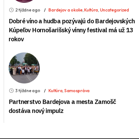
2 týždne ago
Bardejov a okolie
,
Kultúra
,
Uncategorized
Dobré víno a hudba pozývajú do Bardejovských
Kúpeľov Hornošarišský vínny festival má už 13
rokov
3 týždne ago
Kultúra
,
Samospráva
Partnerstvo Bardejova a mesta Zamošč
dostáva nový impulz