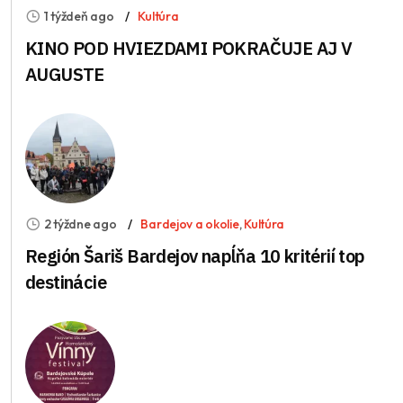
1 týždeň ago
Kultúra
KINO POD HVIEZDAMI POKRAČUJE AJ V
AUGUSTE
2 týždne ago
Bardejov a okolie
,
Kultúra
Región Šariš Bardejov napĺňa 10 kritérií top
destinácie