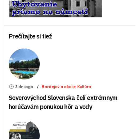
Prečítajte si tiež
3 dni ago
Bardejov a okolie
,
Kultúra
Severovýchod Slovenska čelí extrémnym
horúčavám ponukou hôr a vody