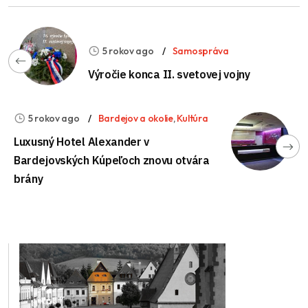
5 rokov ago
Samospráva
Výročie konca II. svetovej vojny
5 rokov ago
Bardejov a okolie
,
Kultúra
Luxusný Hotel Alexander v
Bardejovských Kúpeľoch znovu otvára
brány