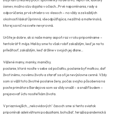
ba priam znežnelý pocit: spomienky na detstvo, teplo rúk, láskavý
úsmev, možno slzu dojatia v očiach…Prvé napomínania, rady a
odporúčania, prvé striebro vo vlasoch – no vždy a za každých
okolností láska! Úprimná, všeodpúšťajúca, nezištná a materinská,
ktorej sa nič na svete nevyrovná.
Určite je dobre, ak si naše mamy aspoň raz v roku pripomíname –
tentokrát 9. mája. Mali by sme to však robiť zakaždým, keď je na to
príležitosť, zakaždým, keď držíme v svojich jej dlane…
Vážené mamy, mamky, mamičky,
poslanie, ktoré nosíte v sebe od počiatku, poslanie byť matkou, dať
život inému, novému životu a starať sa oň je nevýslovne cenné. Vždy
som si vážil toto životné poslanie ženy, počas svojho pôsobenia na
poste primátora Bardejova som sa vždy snažil – a snažiť budem –
prejavovať úctu nositeľkám života.
V priaznivejších, „nekovidových“ časoch sme si tento sviatok
pripomínali adekvátnymi podujatiami, bohužiaľ, terajšia pandemická