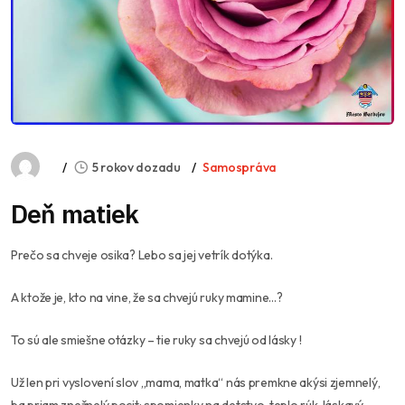
5 rokov dozadu
Samospráva
Deň matiek
Prečo sa chveje osika? Lebo sa jej vetrík dotýka.
A ktože je, kto na vine, že sa chvejú ruky mamine…?
To sú ale smiešne otázky – tie ruky sa chvejú od lásky !
Už len pri vyslovení slov „mama, matka“ nás premkne akýsi zjemnelý,