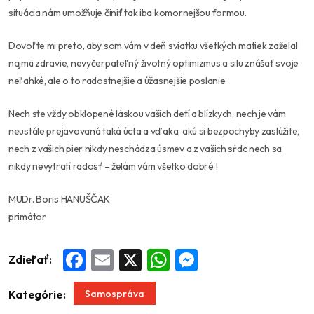
situácia nám umožňuje činiť tak iba komornejšou formou.
Dovoľte mi preto, aby som vám v deň sviatku všetkých matiek zaželal
najmä zdravie, nevyčerpateľný životný optimizmus a silu znášať svoje
neľahké, ale o to radostnejšie a úžasnejšie poslanie.
Nech ste vždy obklopené láskou vašich detí a blízkych, nech je vám
neustále prejavovaná taká úcta a vďaka, akú si bezpochyby zaslúžite,
nech z vašich pier nikdy neschádza úsmev a z vašich sŕdc nech sa
nikdy nevytratí radosť – želám vám všetko dobré !
MUDr. Boris HANUŠČAK
primátor
Zdieľať:
Facebook
Email
X
WhatsApp
Messenger
Samospráva
Kategórie: