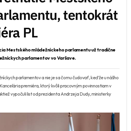
rlamentu, tentokrát
iéra PL
cia Mestského mládežníckeho parlamentu už tradične
ežníckych parlamentov vo Varšave.
ežníckych parlamentov a nie je sa čomu čudovať, keďže u nášho
a Kancelária premiéra, ktorý kvôli pracovným povinnostiam v
 taktiež vypočuli list od prezidenta Andrzeja Dudy, ministerky