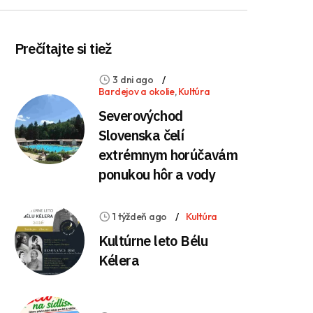
Prečítajte si tiež
3 dni ago
Bardejov a okolie
,
Kultúra
Severovýchod
Slovenska čelí
extrémnym horúčavám
ponukou hôr a vody
1 týždeň ago
Kultúra
Kultúrne leto Bélu
Kélera