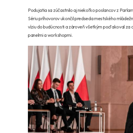
Podujatia sa zúčastnilo aj niekoľko poslancov z Par
Sériu príhovorov ukončil predseda mestského mládežn
víziu do budúcnosti a zároveň všetkým poďakoval za d
panelmi a workshopmi.