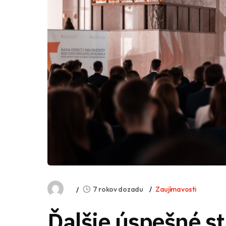
7 rokov dozadu
Zaujímavosti
Ďalšie úspešné s