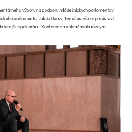
lamentárneho výboru na podporu mládežníckych parlamentov.
íckeho parlamentu, Jakub Boruv. Ten účastníkom predstavil
oterajšiu spoluprácu. Konferencia pokračovala rôznymi