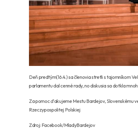
Deň predtým(16.4.) sa členovia stretli s tajomníkom 
parlamentu dal cenné rady, no diskusia sa dotkla mnohý
Za pomoc ďakujeme Mestu Bardejov, Slovenskému veľ
Rzeczypospolitej Polskiej
Zdroj: Facebook/MladyBardejov