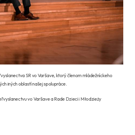
Veľvyslanectva SR vo Varšave, ktorý členom mládežníckeho
ch iných oblastí našej spolupráce.
vyslanectvu vo Varšave a Rade Dzieci i Młodzieży