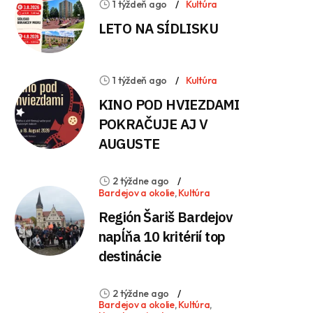
1 týždeň ago
Kultúra
LETO NA SÍDLISKU
1 týždeň ago
Kultúra
KINO POD HVIEZDAMI
POKRAČUJE AJ V
AUGUSTE
2 týždne ago
Bardejov a okolie
,
Kultúra
Región Šariš Bardejov
napĺňa 10 kritérií top
destinácie
2 týždne ago
Bardejov a okolie
,
Kultúra
,