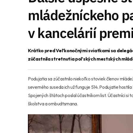
mládežníckeho pa
v kancelárií prem
Krátko pred Veľkonočnými sviatkami sa delegá
zúčastnila stretnutia poľských mestských mlád
Podujatia sa zúčastnilo niekoľko stoviek členov mlád
severného suseda ich už funguje 514. Podujatie hostil
Spojených štátoch poslal účastníkom list. Úč
astníci si
školstva a ombudtsmana.