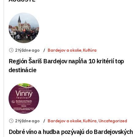
2 týždne ago
Bardejov a okolie
,
Kultúra
Región Šariš Bardejov napĺňa 10 kritérií top
destinácie
2 týždne ago
Bardejov a okolie
,
Kultúra
,
Uncategorized
Dobré víno a hudba pozývajú do Bardejovských