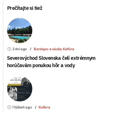
Prečítajte si tiež
2 dni ago
Bardejov a okolie
,
Kultúra
Severovýchod Slovenska čelí extrémnym
horúčavám ponukou hôr a vody
1 týždeň ago
Kultúra