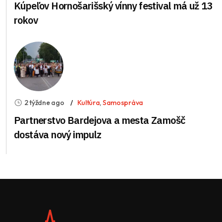
Kúpeľov Hornošarišský vínny festival má už 13
rokov
2 týždne ago
Kultúra
,
Samospráva
Partnerstvo Bardejova a mesta Zamošč
dostáva nový impulz