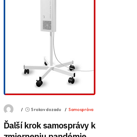
5 rokov dozadu
Samospráva
Ďalší krok samosprávy k
zmierneniu pandémie