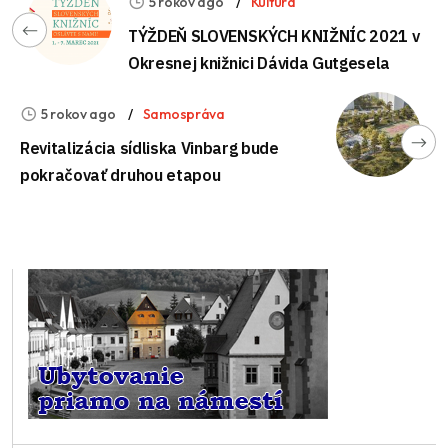
5 rokov ago
Kultúra
TÝŽDEŇ SLOVENSKÝCH KNIŽNÍC 2021 v
Okresnej knižnici Dávida Gutgesela
5 rokov ago
Samospráva
Revitalizácia sídliska Vinbarg bude
pokračovať druhou etapou