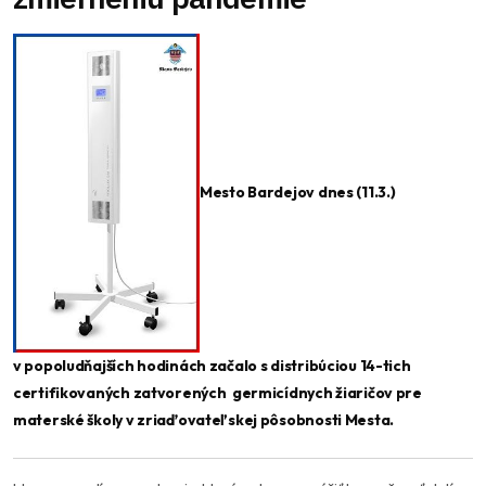
Mesto Bardejov dnes (11.3.)
v popoludňajších hodinách začalo s distribúciou 14-tich
certifikovaných zatvorených germicídnych žiaričov pre
materské školy v zriaďovateľskej pôsobnosti Mesta.