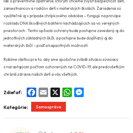
Ide o preventívne opatrenie, ktorým chceme zvýšiť bezpečnosť detí,
zamestnancov a rodičov detí v materských školách. Zariadenia sú
využiteľné aj v prípade chrípkového obdobia – fungujú na princípe
rozkladu DNA škodlivých baktérii nachádzajúcich sa vo verejných
priestoroch . Tento spôsob ochrany bude postupne zavedený aj do
jednotlivých základných škôl, a postupne bude dopĺňaný aj do
materských škôl – podľa kapacitných možností.
Robíme všetko pre to, aby sme spoločne zvládli situáciu súvisiacu
s narastajúcim počtom ochorených na COVID-19, ale predovšetkým
chránili zdravie našich detí a vás všetkých.
Zdieľať:
Facebook
Email
X
WhatsApp
Messenger
Samospráva
Kategórie: