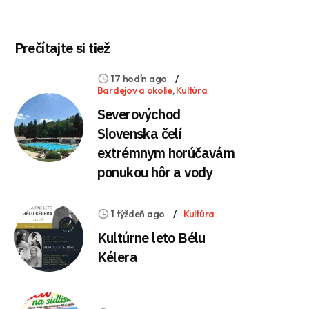
Prečítajte si tiež
17 hodín ago
Bardejov a okolie
,
Kultúra
Severovýchod
Slovenska čelí
extrémnym horúčavám
ponukou hôr a vody
1 týždeň ago
Kultúra
Kultúrne leto Bélu
Kélera