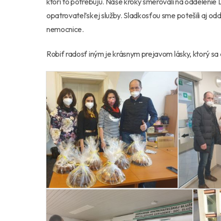
ktorí to potrebujú. Naše kroky smerovali na oddelenie
opatrovateľskej služby. Sladkosťou sme potešili aj odde
nemocnice.
Robiť radosť iným je krásnym prejavom lásky, ktorý sa 