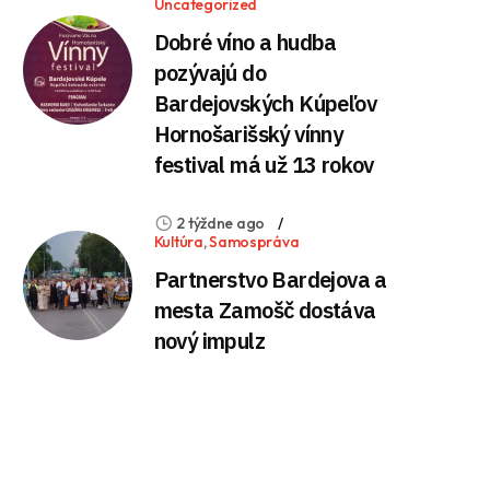
Uncategorized
Dobré víno a hudba
pozývajú do
Bardejovských Kúpeľov
Hornošarišský vínny
festival má už 13 rokov
2 týždne ago
Kultúra
,
Samospráva
Partnerstvo Bardejova a
mesta Zamošč dostáva
nový impulz