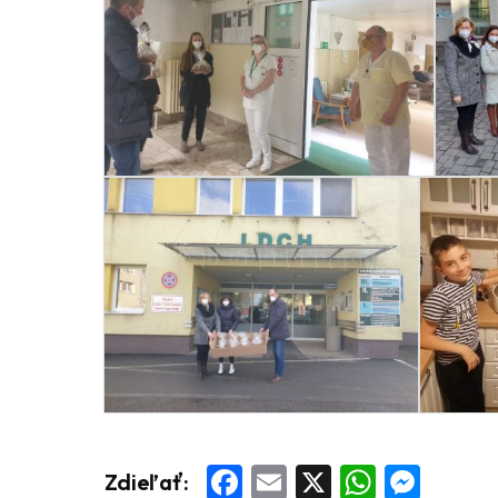
Facebook
Email
X
Whats
Mess
Zdieľať: