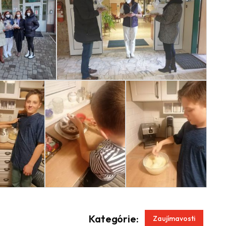
App
enger
Kategórie:
Zaujímavosti