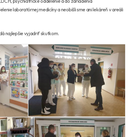
 LDCH, psychiatrické oddelenie a do zariadenia
lenie laboratórnej medicíny a neobišli sme ani lekáreň v areáli
dá najlepšie vyjadriť skutkom.