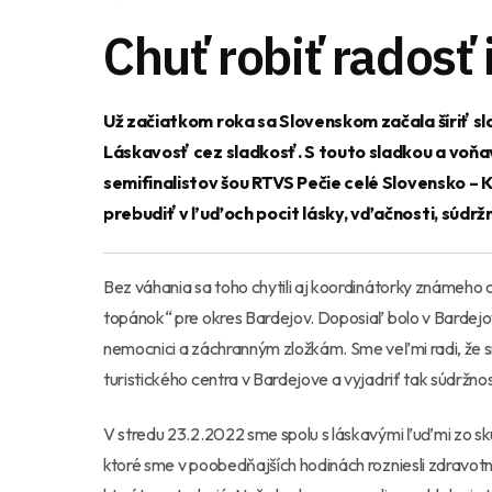
Chuť robiť radosť
Už začiatkom roka sa Slovenskom začala šíriť s
Láskavosť cez sladkosť. S touto sladkou a voňav
semifinalistov šou RTVS Pečie celé Slovensko – 
prebudiť v ľuďoch pocit lásky, vďačnosti, súdržn
Bez váhania sa toho chytili aj koordinátorky známeho 
topánok“ pre okres Bardejov. Doposiaľ bolo v Barde
nemocnici a záchranným zložkám. Sme veľmi radi, že sme
turistického centra v Bardejove a vyjadriť tak súdrž
V stredu 23.2.2022 sme spolu s láskavými ľuďmi zo sku
ktoré sme v poobedňajších hodinách rozniesli zdravotn