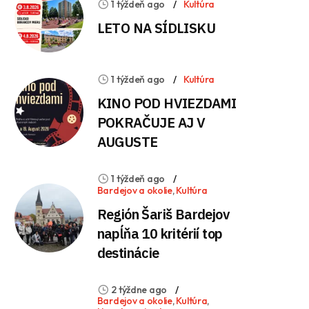
1 týždeň ago
Kultúra
LETO NA SÍDLISKU
1 týždeň ago
Kultúra
KINO POD HVIEZDAMI
POKRAČUJE AJ V
AUGUSTE
1 týždeň ago
Bardejov a okolie
,
Kultúra
Región Šariš Bardejov
napĺňa 10 kritérií top
destinácie
2 týždne ago
Bardejov a okolie
,
Kultúra
,