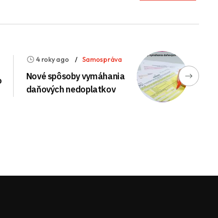
4 roky ago
Samospráva
Nové spôsoby vymáhania
o
daňových nedoplatkov