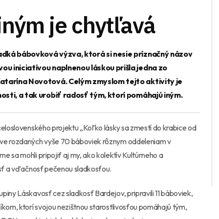
 iným je chytľavá
ladká bábovková výzva, ktorá si nesie príznačný názov
ou iniciatívou naplnenou láskou prišla jedna zo
Katarína Novotová. Celým zmyslom tejto aktivity je
osti, a tak urobiť radosť tým, ktorí pomáhajú iným.
celoslovenského projektu „Koľko lásky sa zmestí do krabice od
jove rozdaných vyše 70 báboviek rôznym oddeleniam v
 sa mohli pripojiť aj my, ako kolektív Kultúrneho a
nosť a vďačnosť pečenou sladkosťou.
piny Láskavosť cez sladkosť Bardejov, pripravili 11 báboviek,
íkom, ktorí svojou nezištnou starostlivosťou pomáhajú tým,