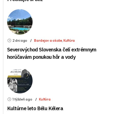
2 dni ago
Bardejov a okolie
,
Kultúra
Severovýchod Slovenska čelí extrémnym
horúčavám ponukou hôr a vody
1 týždeň ago
Kultúra
Kultúrne leto Bélu Kélera