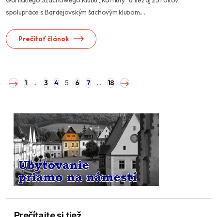
Gorlickiego Szachowego Klubu „Kornuty“ a tiež aj 25 rokov
spolupráce s Bardejovským šachovým klubom....
Prečítať článok
1
…
3
4
5
6
7
…
18
Prečítajte si tiež