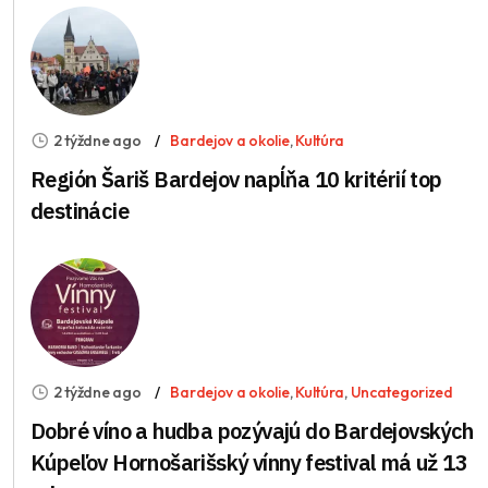
2 týždne ago
Bardejov a okolie
,
Kultúra
Región Šariš Bardejov napĺňa 10 kritérií top
destinácie
2 týždne ago
Bardejov a okolie
,
Kultúra
,
Uncategorized
Dobré víno a hudba pozývajú do Bardejovských
Kúpeľov Hornošarišský vínny festival má už 13