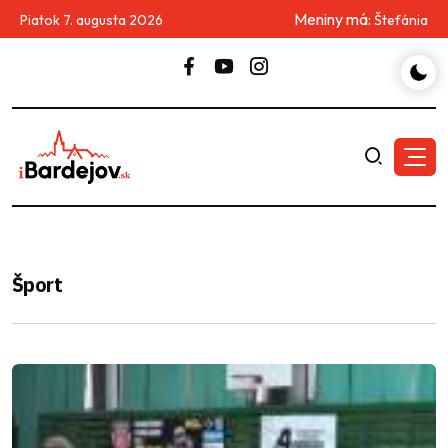
Meniny má:
Piatok 7. augusta 2026
Štefánia
Šport