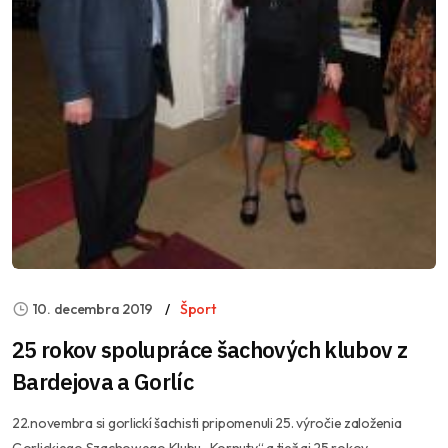
10. decembra 2019
Šport
25 rokov spolupráce šachových klubov z
Bardejova a Gorlíc
22.novembra si gorlickí šachisti pripomenuli 25. výročie založenia