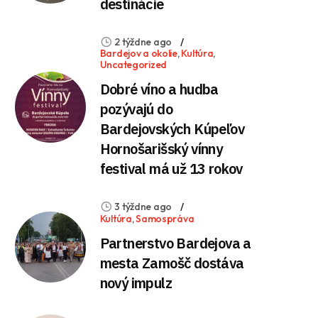
destinácie
2 týždne ago
Bardejov a okolie
,
Kultúra
,
Uncategorized
Dobré víno a hudba
pozývajú do
Bardejovských Kúpeľov
Hornošarišský vínny
festival má už 13 rokov
3 týždne ago
Kultúra
,
Samospráva
Partnerstvo Bardejova a
mesta Zamošč dostáva
nový impulz