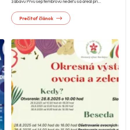
zábavu Prvú septembrovú nedeľu sa areál pri...
Prečítať článok