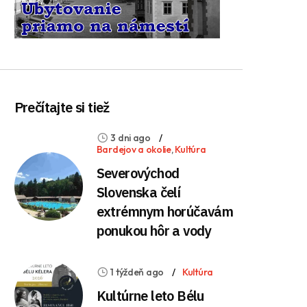
Prečítajte si tiež
3 dni ago
Bardejov a okolie
,
Kultúra
Severovýchod
Slovenska čelí
extrémnym horúčavám
ponukou hôr a vody
1 týždeň ago
Kultúra
Kultúrne leto Bélu