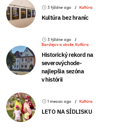
3 týždne ago
Kultúra
Kultúra bez hraníc
3 týždne ago
Bardejov a okolie
,
Kultúra
Historický rekord na
severovýchode-
najlepšia sezóna
v histórii
1 mesiac ago
Kultúra
LETO NA SÍDLISKU