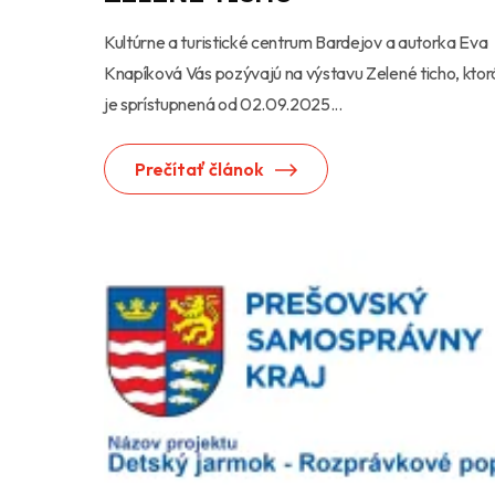
Kultúrne a turistické centrum Bardejov a autorka Eva
Knapíková Vás pozývajú na výstavu Zelené ticho, ktor
je sprístupnená od 02.09.2025...
Prečítať článok