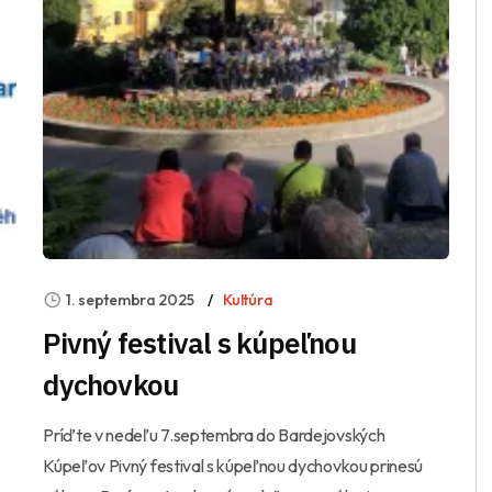
1. septembra 2025
Kultúra
Pivný festival s kúpeľnou
dychovkou
Príďte v nedeľu 7.septembra do Bardejovských
Kúpeľov Pivný festival s kúpeľnou dychovkou prinesú