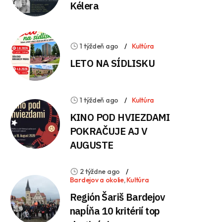
Kélera
1 týždeň ago
Kultúra
LETO NA SÍDLISKU
1 týždeň ago
Kultúra
KINO POD HVIEZDAMI
POKRAČUJE AJ V
AUGUSTE
2 týždne ago
Bardejov a okolie
,
Kultúra
Región Šariš Bardejov
napĺňa 10 kritérií top