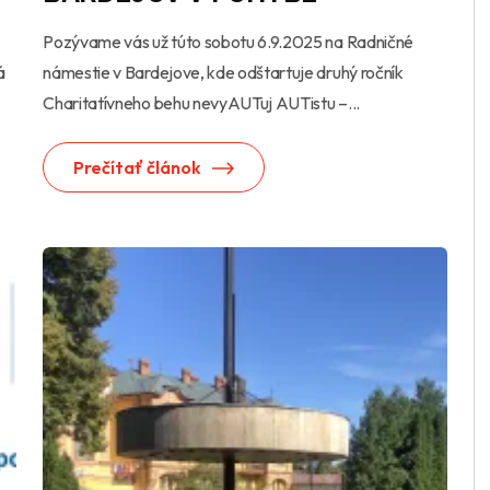
Pozývame vás už túto sobotu 6.9.2025 na Radničné
á
námestie v Bardejove, kde odštartuje druhý ročník
Charitatívneho behu nevyAUTuj AUTistu –...
Prečítať článok