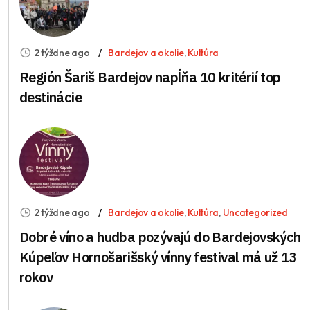
2 týždne ago
Bardejov a okolie
,
Kultúra
Región Šariš Bardejov napĺňa 10 kritérií top
destinácie
2 týždne ago
Bardejov a okolie
,
Kultúra
,
Uncategorized
Dobré víno a hudba pozývajú do Bardejovských
Kúpeľov Hornošarišský vínny festival má už 13
rokov