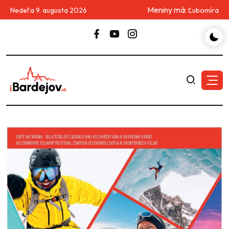
Meniny má:
Nedeľa 9. augusta 2026
Ľubomíra