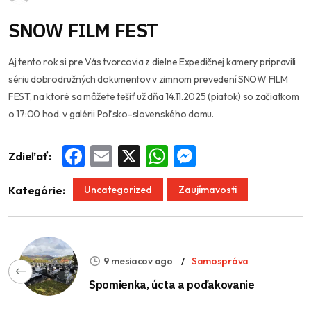
SNOW FILM FEST
Aj tento rok si pre Vás tvorcovia z dielne Expedičnej kamery pripravili
sériu dobrodružných dokumentov v zimnom prevedení SNOW FILM
FEST, na ktoré sa môžete tešiť už dňa 14.11.2025 (piatok) so začiatkom
o 17:00 hod. v galérii Poľsko-slovenského domu.
Zdieľať:
Facebook
Email
X
WhatsApp
Messenger
Uncategorized
Zaujímavosti
Kategórie:
9 mesiacov ago
Samospráva
Spomienka, úcta a poďakovanie