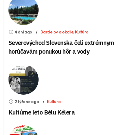
4 dni ago
Bardejov a okolie
,
Kultúra
Severovýchod Slovenska čelí extrémnym
horúčavám ponukou hôr a vody
2 týždne ago
Kultúra
Kultúrne leto Bélu Kélera