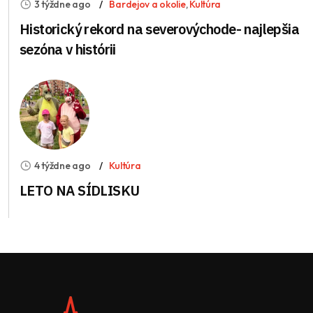
3 týždne ago
Bardejov a okolie
,
Kultúra
Historický rekord na severovýchode- najlepšia
sezóna v histórii
4 týždne ago
Kultúra
LETO NA SÍDLISKU