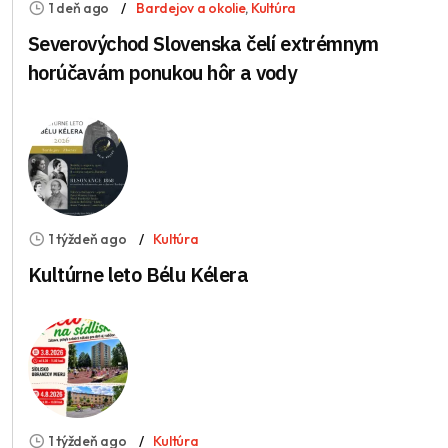
1 deň ago
Bardejov a okolie
,
Kultúra
Severovýchod Slovenska čelí extrémnym
horúčavám ponukou hôr a vody
1 týždeň ago
Kultúra
Kultúrne leto Bélu Kélera
1 týždeň ago
Kultúra