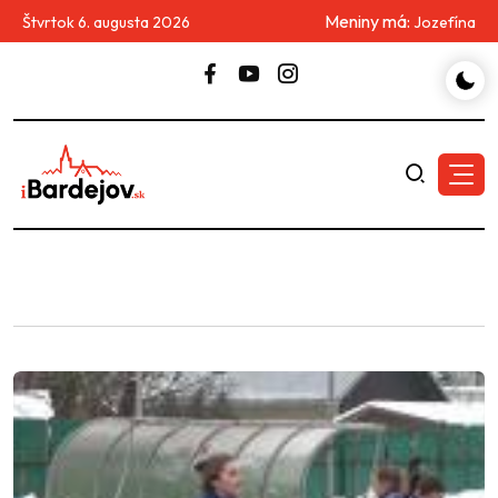
Meniny má:
Štvrtok 6. augusta 2026
Jozefína