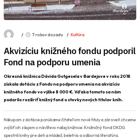
7 rokov dozadu
Kultúra
Akvizíciu knižného fondu podporil
Fond na podporu umenia
Okresná knižnica Dávida Gutgesela v Bardejove v roku 2018
získala dotáciu z Fondu na podporu umenia na akvizíciu
knižného fondu vo výške 8 000 €. Vďaka tomuto sa nám
podarilo rozšíriť knižný fond o stovky nových titulov kníh.
Nákupom z dotácie ponúkame čitateľom nové tituly a zároveň chceme
zvýšiť ich záujem o návštevu našej knižnice. Knižničný fond OKDG
spestrili knihy pre deti a mládež, beletria a odborná literatúra.