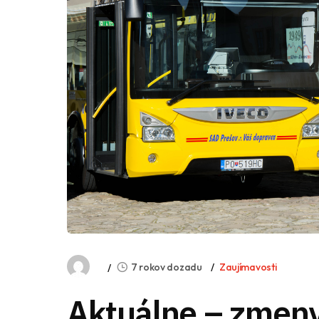
7 rokov dozadu
Zaujímavosti
Aktuálne – zmen