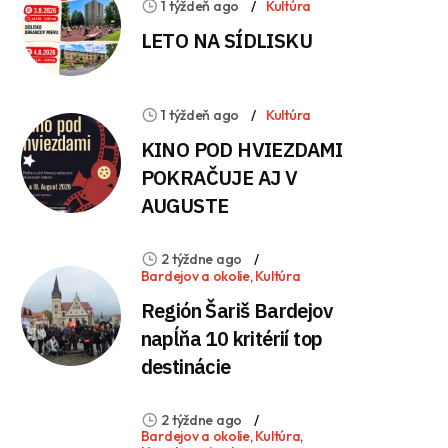
1 týždeň ago
Kultúra
LETO NA SÍDLISKU
1 týždeň ago
Kultúra
KINO POD HVIEZDAMI
POKRAČUJE AJ V
AUGUSTE
2 týždne ago
Bardejov a okolie
,
Kultúra
Región Šariš Bardejov
napĺňa 10 kritérií top
destinácie
2 týždne ago
Bardejov a okolie
,
Kultúra
,