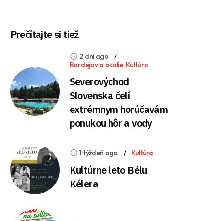
Prečítajte si tiež
2 dni ago
Bardejov a okolie
,
Kultúra
Severovýchod
Slovenska čelí
extrémnym horúčavám
ponukou hôr a vody
1 týždeň ago
Kultúra
Kultúrne leto Bélu
Kélera