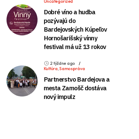
Uncategorized
Dobré víno a hudba
pozývajú do
Bardejovských Kúpeľov
Hornošarišský vínny
festival má už 13 rokov
2 týždne ago
Kultúra
,
Samospráva
Partnerstvo Bardejova a
mesta Zamošč dostáva
nový impulz