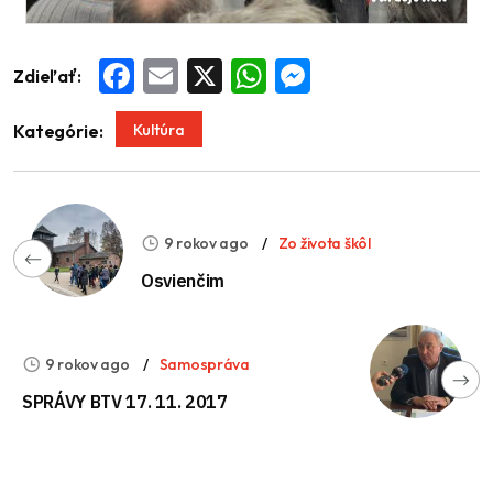
Zdieľať:
Facebook
Email
X
WhatsApp
Messenger
Kultúra
Kategórie:
9 rokov ago
Zo života škôl
Osvienčim
9 rokov ago
Samospráva
SPRÁVY BTV 17. 11. 2017