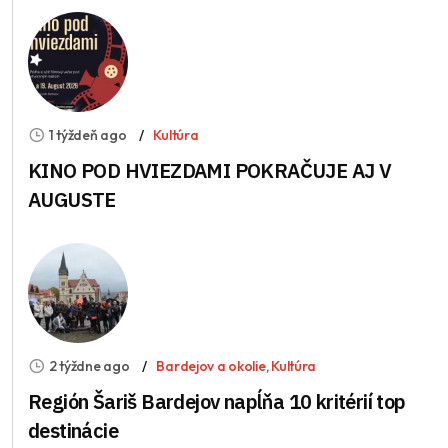
1 týždeň ago
Kultúra
KINO POD HVIEZDAMI POKRAČUJE AJ V
AUGUSTE
2 týždne ago
Bardejov a okolie
,
Kultúra
Región Šariš Bardejov napĺňa 10 kritérií top
destinácie