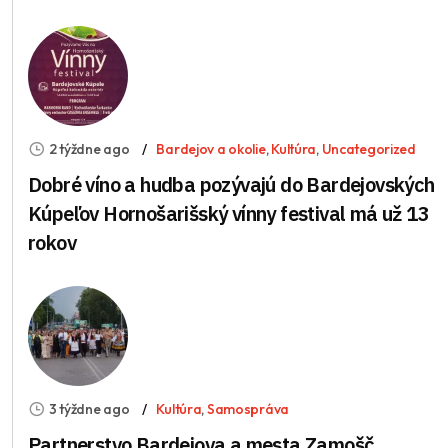
2 týždne ago
Bardejov a okolie
,
Kultúra
,
Uncategorized
Dobré víno a hudba pozývajú do Bardejovských
Kúpeľov Hornošarišský vínny festival má už 13
rokov
3 týždne ago
Kultúra
,
Samospráva
Partnerstvo Bardejova a mesta Zamošč