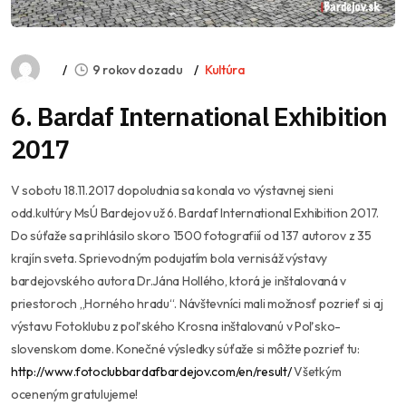
9 rokov dozadu
Kultúra
6. Bardaf International Exhibition
2017
V sobotu 18.11.2017 dopoludnia sa konala vo výstavnej sieni
odd.kultúry MsÚ Bardejov už 6. Bardaf International Exhibition 2017.
Do súťaže sa prihlásilo skoro 1500 fotografiií od 137 autorov z 35
krajín sveta. Sprievodným podujatím bola vernisáž výstavy
bardejovského autora Dr.Jána Hollého, ktorá je inštalovaná v
priestoroch „Horného hradu“. Návštevníci mali možnosť pozrieť si aj
výstavu Fotoklubu z poľského Krosna inštalovanú v Poľsko-
slovenskom dome. Konečné výsledky súťaže si môžte pozrieť tu:
http://www.fotoclubbardafbardejov.com/en/result/
Všetkým
oceneným gratulujeme!