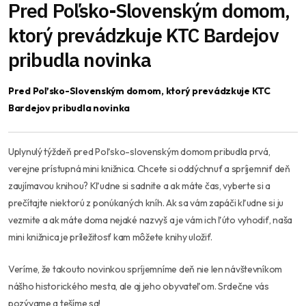
Pred Poľsko-Slovenským domom,
ktorý prevádzkuje KTC Bardejov
pribudla novinka
Pred Poľsko-Slovenským domom, ktorý prevádzkuje KTC
Bardejov pribudla novinka
Uplynulý týždeň pred Poľsko-slovenským domom pribudla prvá,
verejne prístupná mini knižnica. Chcete si oddýchnuť a spríjemniť deň
zaujímavou knihou? Kľudne si sadnite a ak máte čas, vyberte si a
prečítajte niektorú z ponúkaných kníh. Ak sa vám zapáči kľudne si ju
vezmite a ak máte doma nejaké nazvyš a je vám ich ľúto vyhodiť, naša
mini knižnica je príležitosť kam môžete knihy uložiť.
Veríme, že takouto novinkou spríjemníme deň nie len návštevníkom
nášho historického mesta, ale aj jeho obyvateľom. Srdečne vás
pozývame a tešíme sa!