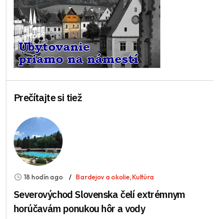
Prečítajte si tiež
18 hodín ago
Bardejov a okolie
,
Kultúra
Severovýchod Slovenska čelí extrémnym
horúčavám ponukou hôr a vody