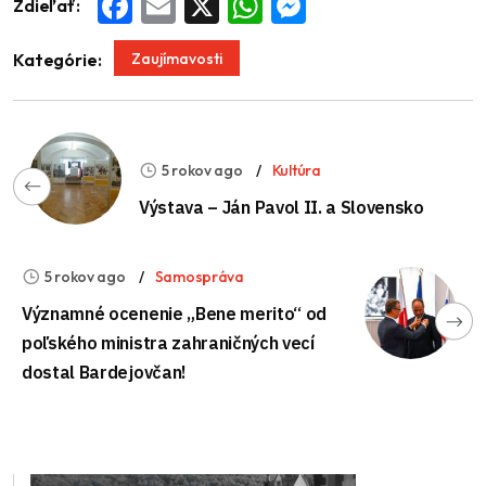
Zdieľať:
Facebook
Email
X
WhatsApp
Messenger
Zaujímavosti
Kategórie:
5 rokov ago
Kultúra
Výstava – Ján Pavol II. a Slovensko
5 rokov ago
Samospráva
Významné ocenenie „Bene merito“ od
poľského ministra zahraničných vecí
dostal Bardejovčan!