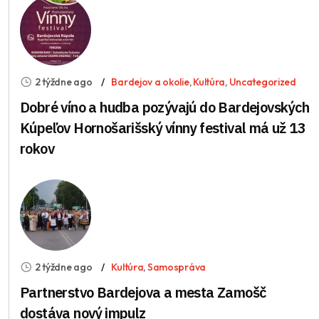
2 týždne ago
Bardejov a okolie
,
Kultúra
,
Uncategorized
Dobré víno a hudba pozývajú do Bardejovských
Kúpeľov Hornošarišský vínny festival má už 13
rokov
2 týždne ago
Kultúra
,
Samospráva
Partnerstvo Bardejova a mesta Zamošč
dostáva nový impulz