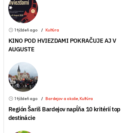
1 týždeň ago
Kultúra
KINO POD HVIEZDAMI POKRAČUJE AJ V
AUGUSTE
1 týždeň ago
Bardejov a okolie
,
Kultúra
Región Šariš Bardejov napĺňa 10 kritérií top
destinácie