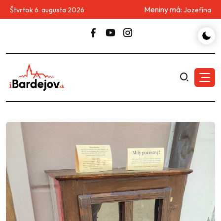
Meniny má:
Štvrtok 6. augusta 2026
Jozefína