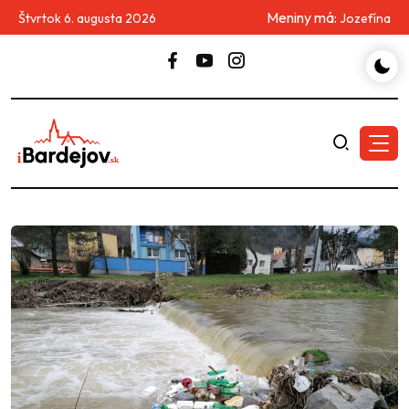
Meniny má:
Štvrtok 6. augusta 2026
Jozefína