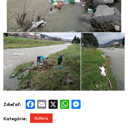
Zdieľať:
Facebook
Email
X
WhatsApp
Messenger
Kultúra
Kategórie: