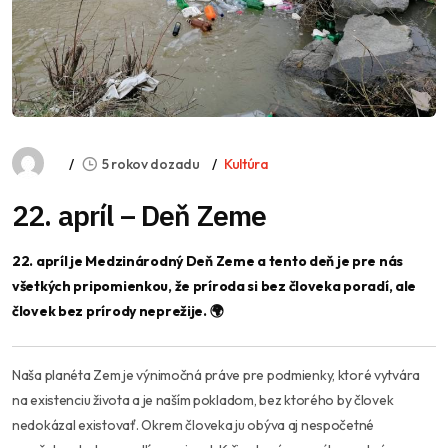
5 rokov dozadu
Kultúra
22. apríl – Deň Zeme
22. apríl je Medzinárodný Deň Zeme a tento deň je pre nás
všetkých pripomienkou, že príroda si bez človeka poradí, ale
človek bez prírody neprežije. 🌍
Naša planéta Zem je výnimočná práve pre podmienky, ktoré vytvára
na existenciu života a je naším pokladom, bez ktorého by človek
nedokázal existovať. Okrem človeka ju obýva aj nespočetné