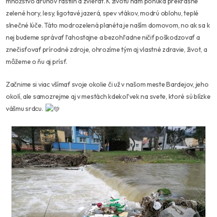
množstvo druhov rastlín a zvierat. K životu nám ponúka prekrásne
zelené hory, lesy, ligotavé jazerá, spev vtákov, modrú oblohu, teplé
slnečné lúče. Táto modrozelená planéta je naším domovom, no ak sa k
nej budeme správať ľahostajne a bezohľadne ničiť poškodzovať a
znečisťovať prírodné zdroje, ohrozíme tým aj vlastné zdravie, život, a
môžeme o ňu aj prísť.
Začnime si viac všímať svoje okolie či už v našom meste Bardejov, jeho
okolí, ale samozrejme aj v mestách kdekoľvek na svete, ktoré sú blízke
vášmu srdcu.