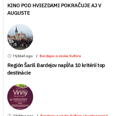
KINO POD HVIEZDAMI POKRAČUJE AJ V
AUGUSTE
1 týždeň ago
Bardejov a okolie
,
Kultúra
Región Šariš Bardejov napĺňa 10 kritérií top
destinácie
2 týždne ago
Bardejov a okolie
,
Kultúra
,
Uncategorized