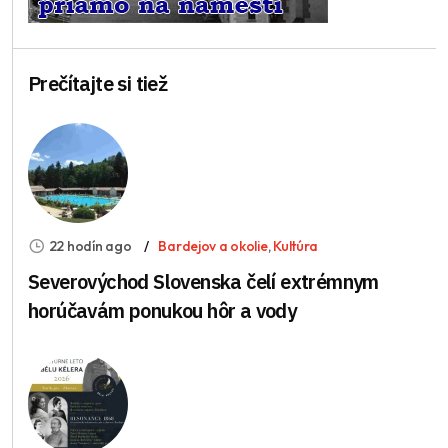
Prečítajte si tiež
22 hodín ago
Bardejov a okolie
,
Kultúra
Severovýchod Slovenska čelí extrémnym
horúčavám ponukou hôr a vody