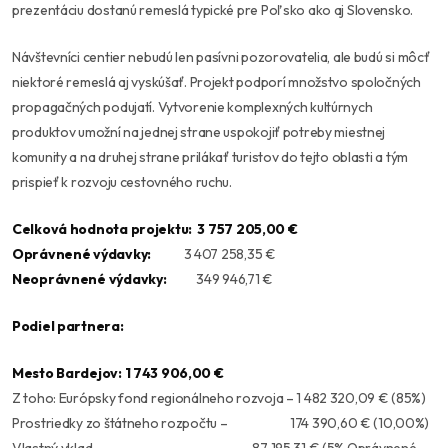
prezentáciu dostanú remeslá typické pre Poľsko ako aj Slovensko.
Návštevníci centier nebudú len pasívni pozorovatelia, ale budú si môcť
niektoré remeslá aj vyskúšať. Projekt podporí množstvo spoločných
propagačných podujatí. Vytvorenie komplexných kultúrnych
produktov umožní na jednej strane uspokojiť potreby miestnej
komunity a na druhej strane prilákať turistov do tejto oblasti a tým
prispieť k rozvoju cestovného ruchu.
Celková hodnota projektu:
3 757 205,00 €
Oprávnené výdavky:
3 407 258,35 €
Neoprávnené výdavky:
349 946,71 €
Podiel partnera:
Mesto Bardejov: 1 743 906,00 €
Z toho: Európsky fond regionálneho rozvoja – 1 482 320,09 € (85%)
Prostriedky zo štátneho rozpočtu – 174 390,60 € (10,00%)
Vlastný vklad – 87 195,31 € (5% Oprávnené