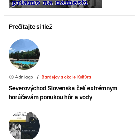
Prečítajte si tiež
4 dni ago
Bardejov a okolie
,
Kultúra
Severovýchod Slovenska čelí extrémnym
horúčavám ponukou hôr a vody