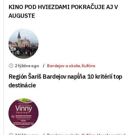
KINO POD HVIEZDAMI POKRAČUJE AJ V
AUGUSTE
2 týždne ago
Bardejov a okolie
,
Kultúra
Región Šariš Bardejov napĺňa 10 kritérií top
destinácie