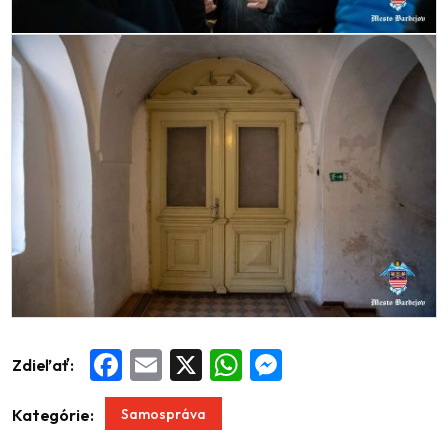
Zdieľať:
Facebook
Email
X
WhatsApp
Messenger
Samospráva
Kategórie: