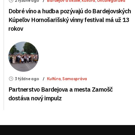
2 týždne ago
Bardejov a okolie
,
Kultúra
,
Uncategorized
Dobré víno a hudba pozývajú do Bardejovských
Kúpeľov Hornošarišský vínny festival má už 13
rokov
3 týždne ago
Kultúra
,
Samospráva
Partnerstvo Bardejova a mesta Zamošč
dostáva nový impulz