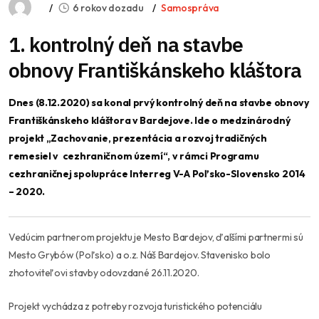
6 rokov dozadu
Samospráva
1. kontrolný deň na stavbe
obnovy Františkánskeho kláštora
Dnes (8.12.2020) sa konal prvý kontrolný deň na stavbe obnovy
Františkánskeho kláštora v Bardejove. Ide o medzinárodný
projekt „Zachovanie, prezentácia a rozvoj tradičných
remesiel v cezhraničnom území“, v rámci Programu
cezhraničnej spolupráce Interreg V-A Poľsko-Slovensko 2014
– 2020.
Vedúcim partnerom projektu je Mesto Bardejov, ďalšími partnermi sú
Mesto Grybów (Poľsko) a o.z. Náš Bardejov. Stavenisko bolo
zhotoviteľovi stavby odovzdané 26.11.2020.
Projekt vychádza z potreby rozvoja turistického potenciálu