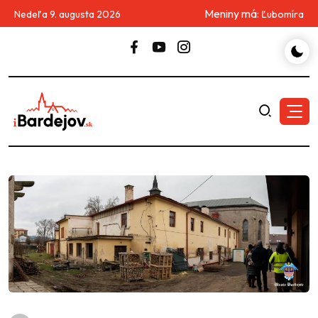
Meniny má:
Nedeľa 9. augusta 2026
Ľubomíra