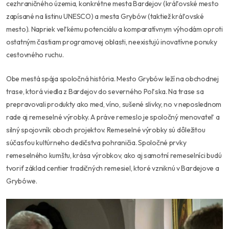
cezhraničného územia, konkrétne mesta Bardejov (kráľovské mesto
zapísané na listinu UNESCO) a mesta Grybów (taktiež kráľovské
mesto). Napriek veľkému potenciálu a komparatívnym výhodám oproti
ostatným častiam programovej oblasti, neexistujú inovatívne ponuky
cestovného ruchu.
Obe mestá spája spoločná história. Mesto Grybów leží na obchodnej
trase, ktorá viedla z Bardejov do severného Poľska. Na trase sa
prepravovali produkty ako med, víno, sušené slivky, no v neposlednom
rade aj remeselné výrobky. A práve remeslo je spoločný menovateľ a
silný spojovník oboch projektov. Remeselné výrobky sú dôležitou
súčasťou kultúrneho dedičstva pohraničia. Spoločné prvky
remeselného kumštu, krása výrobkov, ako aj samotní remeselníci budú
tvoriť základ centier tradičných remesiel, ktoré vzniknú v Bardejove a
Grybówe.