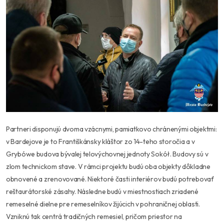
Partneri disponujú dvoma vzácnymi, pamiatkovo chránenými objektmi:
v Bardejove je to Františkánsky kláštor zo 14-teho storočia a v
Grybówe budova bývalej telovýchovnej jednoty Sokół. Budovy sú v
zlom technickom stave. V rámci projektu budú oba objekty dôkladne
obnovené a zrenovované. Niektoré časti interiérov budú potrebovať
reštaurátorské zásahy. Následne budú v miestnostiach zriadené
remeselné dielne pre remeselníkov žijúcich v pohraničnej oblasti.
Vzniknú tak centrá tradičných remesiel, pričom priestor na