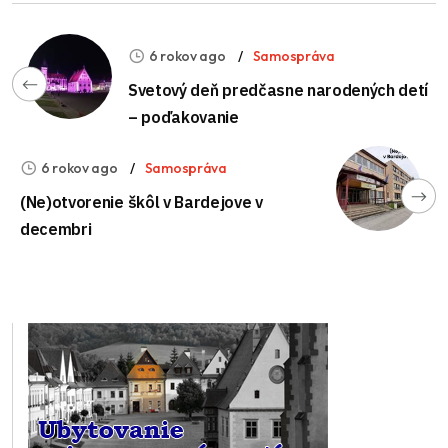
6 rokov ago
Samospráva
Svetový deň predčasne narodených detí
– poďakovanie
6 rokov ago
Samospráva
(Ne)otvorenie škôl v Bardejove v
decembri