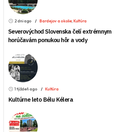
2 dni ago
Bardejov a okolie
,
Kultúra
Severovýchod Slovenska čelí extrémnym
horúčavám ponukou hôr a vody
1 týždeň ago
Kultúra
Kultúrne leto Bélu Kélera