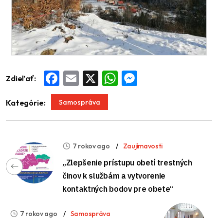
Zdieľať:
Facebook
Email
X
WhatsApp
Messenger
Samospráva
Kategórie:
7 rokov ago
Zaujímavosti
„Zlepšenie prístupu obetí trestných
činov k službám a vytvorenie
kontaktných bodov pre obete“
7 rokov ago
Samospráva