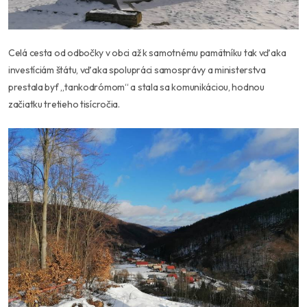
Celá cesta od odbočky v obci až k samotnému pamätníku tak vďaka
investíciám štátu, vďaka spolupráci samosprávy a ministerstva
prestala byť „tankodrómom“ a stala sa komunikáciou, hodnou
začiatku tretieho tisícročia.