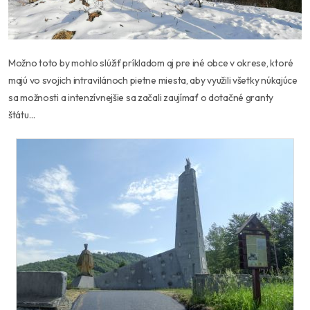
Možno toto by mohlo slúžiť príkladom aj pre iné obce v okrese, ktoré
majú vo svojich intravilánoch pietne miesta, aby využili všetky núkajúce
sa možnosti a intenzívnejšie sa začali zaujímať o dotačné granty
štátu…