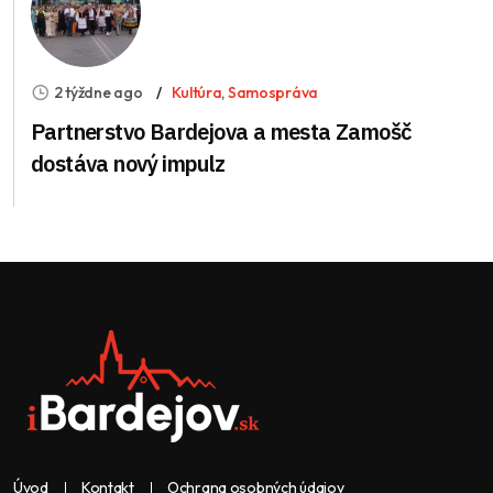
2 týždne ago
Kultúra
,
Samospráva
Partnerstvo Bardejova a mesta Zamošč
dostáva nový impulz
Úvod
Kontakt
Ochrana osobných údajov