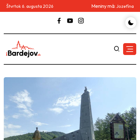
Meniny má:
Štvrtok 6. augusta 2026
Jozefína