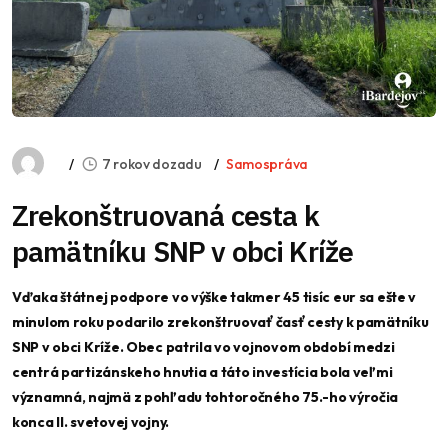
7 rokov dozadu
Samospráva
Zrekonštruovaná cesta k
pamätníku SNP v obci Kríže
Vďaka štátnej podpore vo výške takmer 45 tisíc eur sa ešte v
minulom roku podarilo zrekonštruovať časť cesty k pamätníku
SNP v obci Kríže. Obec patrila vo vojnovom období medzi
centrá partizánskeho hnutia a táto investícia bola veľmi
významná, najmä z pohľadu tohtoročného 75.-ho výročia
konca II. svetovej vojny.