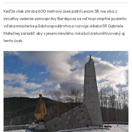
Keďže však zhruba 600 metrový úsek patril Lesom SR, nie obci z
iniciatívy vedenia samosprávy Bardejova sa veľmi promptne podarilo
vďaka ministerke pôdohospodárstva a
rozvoja vidieka SR Gabriele
Matečnej zariadiť, aby v jeseni minulého roka bol zrekonštruovaný aj
tento úsek.