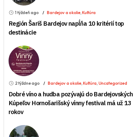
1 týždeň ago
Bardejov a okolie
,
Kultúra
Región Šariš Bardejov napĺňa 10 kritérií top
destinácie
2 týždne ago
Bardejov a okolie
,
Kultúra
,
Uncategorized
Dobré víno a hudba pozývajú do Bardejovských
Kúpeľov Hornošarišský vínny festival má už 13
rokov