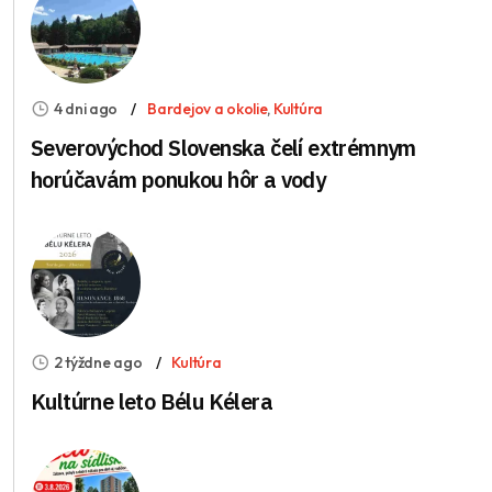
4 dni ago
Bardejov a okolie
,
Kultúra
Severovýchod Slovenska čelí extrémnym
horúčavám ponukou hôr a vody
2 týždne ago
Kultúra
Kultúrne leto Bélu Kélera