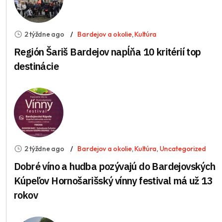
2 týždne ago
Bardejov a okolie
,
Kultúra
Región Šariš Bardejov napĺňa 10 kritérií top
destinácie
2 týždne ago
Bardejov a okolie
,
Kultúra
,
Uncategorized
Dobré víno a hudba pozývajú do Bardejovských
Kúpeľov Hornošarišský vínny festival má už 13
rokov