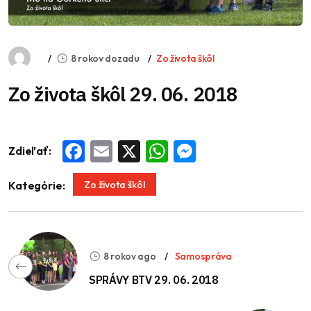
8 rokov dozadu
Zo života škôl
Zo života škôl 29. 06. 2018
Zdieľať:
Facebook
Email
X
WhatsApp
Messenger
Zo života škôl
Kategórie:
8 rokov ago
Samospráva
SPRÁVY BTV 29. 06. 2018