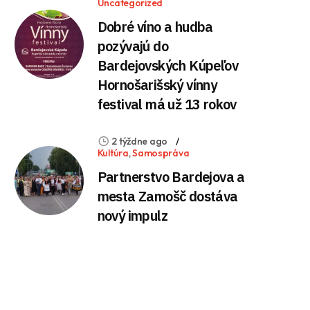
Uncategorized
Dobré víno a hudba
pozývajú do
Bardejovských Kúpeľov
Hornošarišský vínny
festival má už 13 rokov
2 týždne ago
Kultúra
,
Samospráva
Partnerstvo Bardejova a
mesta Zamošč dostáva
nový impulz