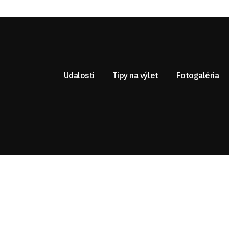
Udalosti
Tipy na výlet
Fotogaléria