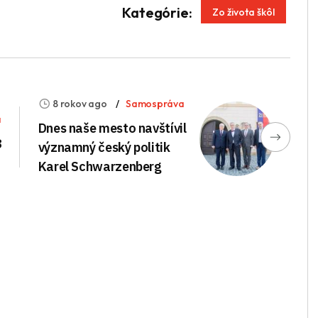
App
enger
Kategórie:
Zo života škôl
8 rokov ago
Samospráva
a
Dnes naše mesto navštívil
8
významný český politik
Karel Schwarzenberg