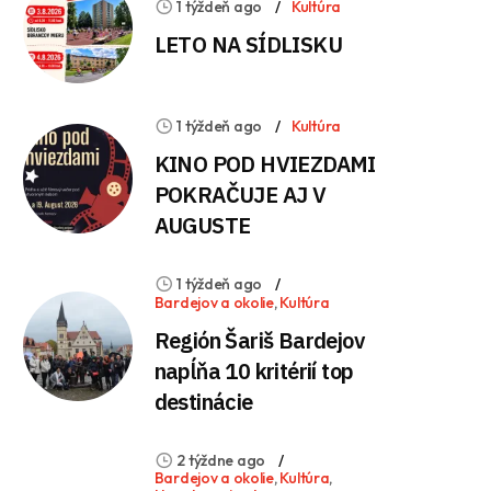
1 týždeň ago
Kultúra
LETO NA SÍDLISKU
1 týždeň ago
Kultúra
KINO POD HVIEZDAMI
POKRAČUJE AJ V
AUGUSTE
1 týždeň ago
Bardejov a okolie
,
Kultúra
Región Šariš Bardejov
napĺňa 10 kritérií top
destinácie
2 týždne ago
Bardejov a okolie
,
Kultúra
,