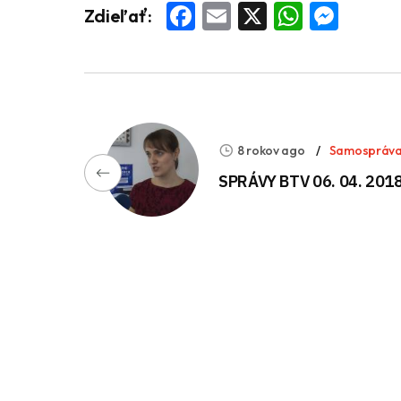
Facebook
Email
X
Whats
Mess
Zdieľať:
8 rokov ago
Samospráv
SPRÁVY BTV 06. 04. 201