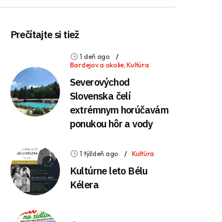
Prečítajte si tiež
1 deň ago
Bardejov a okolie
,
Kultúra
Severovýchod
Slovenska čelí
extrémnym horúčavám
ponukou hôr a vody
1 týždeň ago
Kultúra
Kultúrne leto Bélu
Kélera