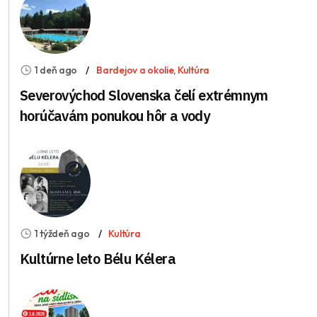
1 deň ago
Bardejov a okolie
,
Kultúra
Severovýchod Slovenska čelí extrémnym
horúčavám ponukou hôr a vody
1 týždeň ago
Kultúra
Kultúrne leto Bélu Kélera