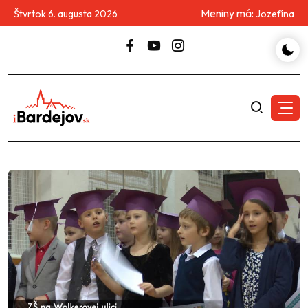
Meniny má:
Štvrtok 6. augusta 2026
Jozefína