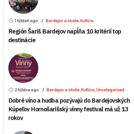
1 týždeň ago
Bardejov a okolie
,
Kultúra
Región Šariš Bardejov napĺňa 10 kritérií top
destinácie
2 týždne ago
Bardejov a okolie
,
Kultúra
,
Uncategorized
Dobré víno a hudba pozývajú do Bardejovských
Kúpeľov Hornošarišský vínny festival má už 13
rokov