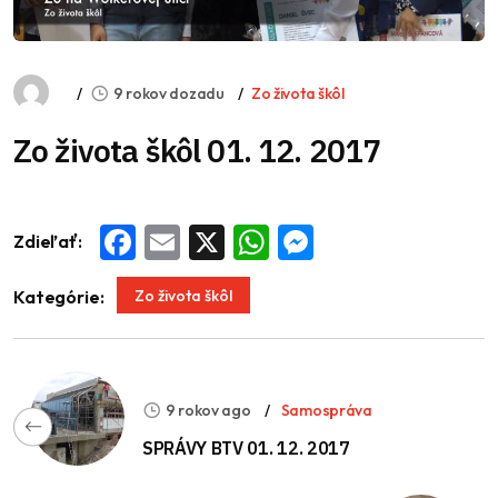
9 rokov dozadu
Zo života škôl
Zo života škôl 01. 12. 2017
Zdieľať:
Facebook
Email
X
WhatsApp
Messenger
Zo života škôl
Kategórie:
9 rokov ago
Samospráva
SPRÁVY BTV 01. 12. 2017