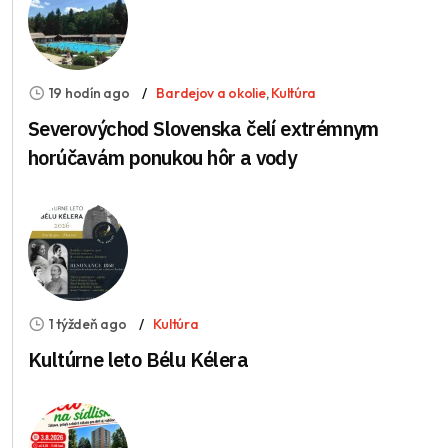
19 hodín ago
Bardejov a okolie
,
Kultúra
Severovýchod Slovenska čelí extrémnym
horúčavám ponukou hôr a vody
1 týždeň ago
Kultúra
Kultúrne leto Bélu Kélera