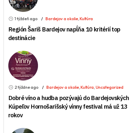
1 týždeň ago
Bardejov a okolie
,
Kultúra
Región Šariš Bardejov napĺňa 10 kritérií top
destinácie
2 týždne ago
Bardejov a okolie
,
Kultúra
,
Uncategorized
Dobré víno a hudba pozývajú do Bardejovských
Kúpeľov Hornošarišský vínny festival má už 13
rokov