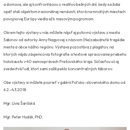
a domova, ale aj konfrontáciou s realitou bežných dní, kedy sa židia
opäť stali objektom iracionálnej nenávisti, ktorá na mnohých miestach
povojnovej Európy viedla až k masovým pogromom.
Okrem tejto výstavy u nás môžete nájsť aj putovnú výstavu z mesta
Sabinov od autorky Anny Nagyovej s názvom (Ne)zabudnuté tragédie
mesta a obce nášho regiónu. Výstava pozostáva z plagátov, na
ktorých nájdu záujemcovia fotografie a textové spracovanie priebehu
holokaustu v 40 samosprávach Prešovského kraja. Súčasťou sú aj
svedectvá ľudí, ktorí sami zažili peklo koncentračných táborov.
Obe výstavy si môžete pozrieť v galérii Poľsko-slovenského domu od
6.2.-4.3.2018.
Mgr. Lívia Šarišská
Mgr.
Peter Hudák
, PhD.