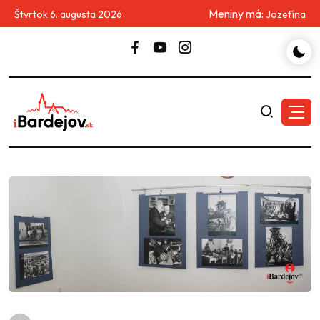
Meniny má:
Štvrtok 6. augusta 2026
Jozefína