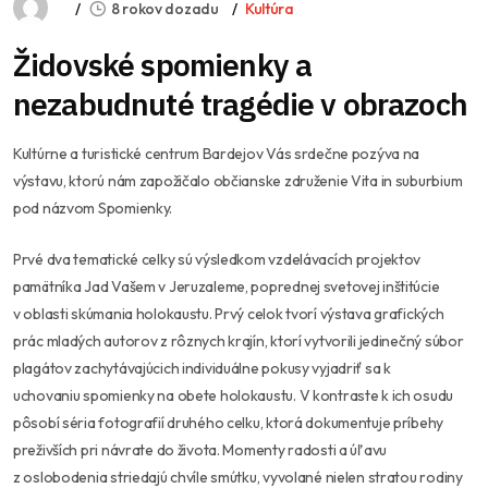
8 rokov dozadu
Kultúra
Židovské spomienky a
nezabudnuté tragédie v obrazoch
Kultúrne a turistické centrum Bardejov Vás srdečne pozýva na
výstavu, ktorú nám zapožičalo občianske združenie Vita in suburbium
pod názvom Spomienky.
Prvé dva tematické celky sú výsledkom vzdelávacích projektov
pamätníka Jad Vašem v Jeruzaleme, poprednej svetovej inštitúcie
v oblasti skúmania holokaustu. Prvý celok tvorí výstava grafických
prác mladých autorov z rôznych krajín, ktorí vytvorili jedinečný súbor
plagátov zachytávajúcich individuálne pokusy vyjadriť sa k
uchovaniu spomienky na obete holokaustu. V kontraste k ich osudu
pôsobí séria fotografií druhého celku, ktorá dokumentuje príbehy
preživších pri návrate do života. Momenty radosti a úľavu
z oslobodenia striedajú chvíle smútku, vyvolané nielen stratou rodiny