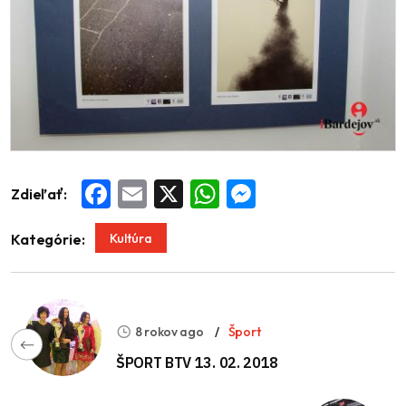
Zdieľať:
Facebook
Email
X
WhatsApp
Messenger
Kultúra
Kategórie:
8 rokov ago
Šport
ŠPORT BTV 13. 02. 2018