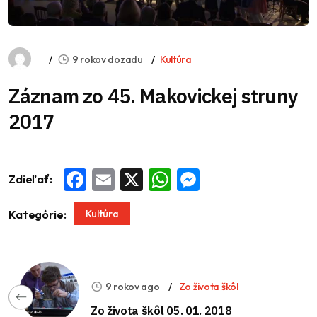
9 rokov dozadu
Kultúra
Záznam zo 45. Makovickej struny
2017
Zdieľať:
Facebook
Email
X
WhatsApp
Messenger
Kultúra
Kategórie:
9 rokov ago
Zo života škôl
Zo života škôl 05. 01. 2018