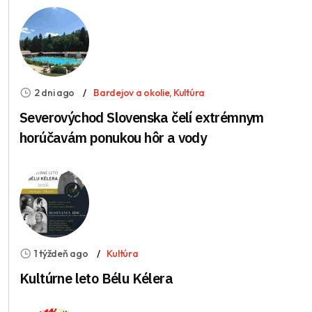
2 dni ago
Bardejov a okolie
,
Kultúra
Severovýchod Slovenska čelí extrémnym
horúčavám ponukou hôr a vody
1 týždeň ago
Kultúra
Kultúrne leto Bélu Kélera