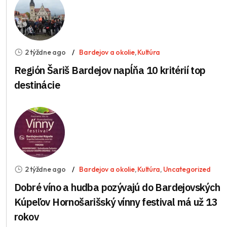
2 týždne ago
Bardejov a okolie
,
Kultúra
Región Šariš Bardejov napĺňa 10 kritérií top
destinácie
2 týždne ago
Bardejov a okolie
,
Kultúra
,
Uncategorized
Dobré víno a hudba pozývajú do Bardejovských
Kúpeľov Hornošarišský vínny festival má už 13
rokov