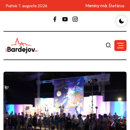
Meniny má:
Piatok 7. augusta 2026
Štefánia