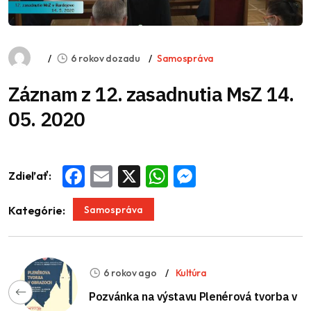
6 rokov dozadu
Samospráva
Záznam z 12. zasadnutia MsZ 14.
05. 2020
Zdieľať:
Facebook
Email
X
WhatsApp
Messenger
Samospráva
Kategórie:
6 rokov ago
Kultúra
Pozvánka na výstavu Plenérová tvorba v