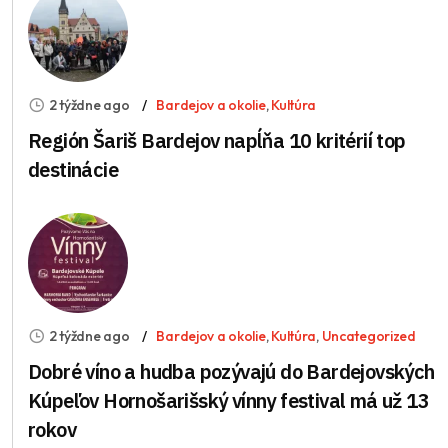
2 týždne ago
Bardejov a okolie
,
Kultúra
Región Šariš Bardejov napĺňa 10 kritérií top
destinácie
2 týždne ago
Bardejov a okolie
,
Kultúra
,
Uncategorized
Dobré víno a hudba pozývajú do Bardejovských
Kúpeľov Hornošarišský vínny festival má už 13
rokov