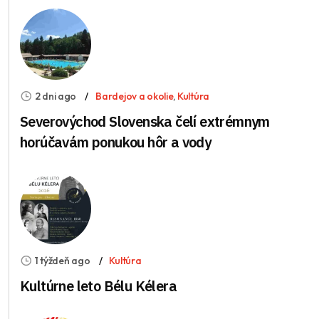
2 dni ago
Bardejov a okolie
,
Kultúra
Severovýchod Slovenska čelí extrémnym
horúčavám ponukou hôr a vody
1 týždeň ago
Kultúra
Kultúrne leto Bélu Kélera