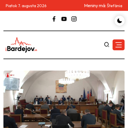
Meniny má:
Piatok 7. augusta 2026
Štefánia