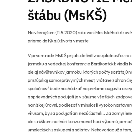
štábu (MsKŠ)
Na včerajšom (11.5.2020) rokovaní Mestského krízovéh
priamo dotýkajú života v meste.
V prvom rade MsKŠ prijal s definitívnou platnosťou r
jarmoku a vedeckej konferencie Bardkontakt: viedla 
ale aj návštevníkov jarmoku, ktorých počty sa rátajú n
pristúpili aj samosprávy iných miest, vrátane zahrani
spoločnosť bude nachádzať na prelome augusta a sep
a sprievodných podujatí je v záujme všetkých zodpov
na nízkej úrovni, podliezať v minulosti vysoko nastave
vírusom, by sa podujatí ani nezúčastnili… Za zamyslenie 
ale s rúškom na tvári konzumovať hoci výbornú jarmo
umeleckých zoskupení a sólistov. Nehovoriac už o tom