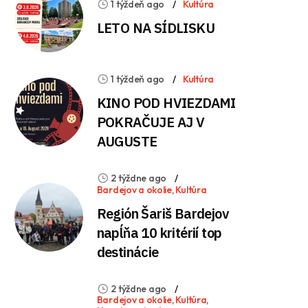
1 týždeň ago
Kultúra
LETO NA SÍDLISKU
1 týždeň ago
Kultúra
KINO POD HVIEZDAMI
POKRAČUJE AJ V
AUGUSTE
2 týždne ago
Bardejov a okolie
,
Kultúra
Región Šariš Bardejov
napĺňa 10 kritérií top
destinácie
2 týždne ago
Bardejov a okolie
,
Kultúra
,