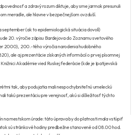
dpovednosť a zdravý rozum diktuje, aby sme jarmok presunuli
jšom meradle, ale hlavne v bezpečnejšom ovzduší.
a september (ak to epidemiologická situácia dovolí)
 bude 20. výročie zápisu Bardejova do Zoznamu svetového
er 2000), 200.-tého výročia narodenia hudobného
20), ale aj prezentácie získaných informácií o prvej písomnej
Knižnici Akadémie vied Ruskej federácie (kde je Ipatijevská
prétmi tak, aby podujatia mali nespochybniteľnú umeleckú
i takú prezentáciu pre verejnosť, akú si dôležitosť týchto
ín na mestskom úrade: táto úprava by do platnosti mala vstúpiť
iatok sú stránkové hodiny predbežne stanovené od 08.00 hod.