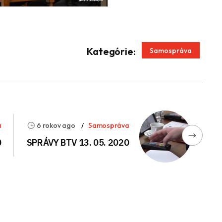
App
enger
Kategórie:
Samospráva
a
6 rokov ago
Samospráva
0
SPRÁVY BTV 13. 05. 2020