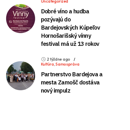
Uncategorized
Dobré víno a hudba
pozývajú do
Bardejovských Kúpeľov
Hornošarišský vínny
festival má už 13 rokov
2 týždne ago
Kultúra
,
Samospráva
Partnerstvo Bardejova a
mesta Zamošč dostáva
nový impulz