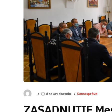
6 rokov dozadu
Samospráva
ZASADNUTIE Mes