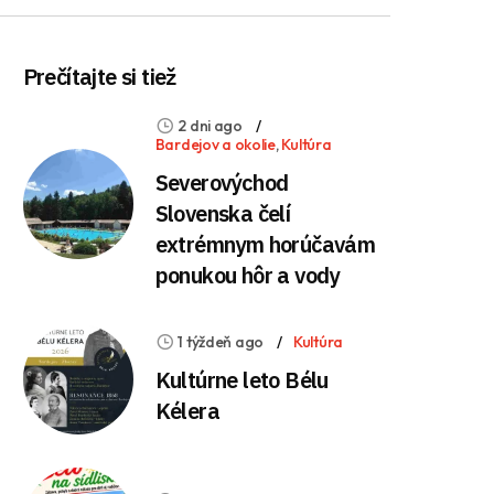
Prečítajte si tiež
2 dni ago
Bardejov a okolie
,
Kultúra
Severovýchod
Slovenska čelí
extrémnym horúčavám
ponukou hôr a vody
1 týždeň ago
Kultúra
Kultúrne leto Bélu
Kélera