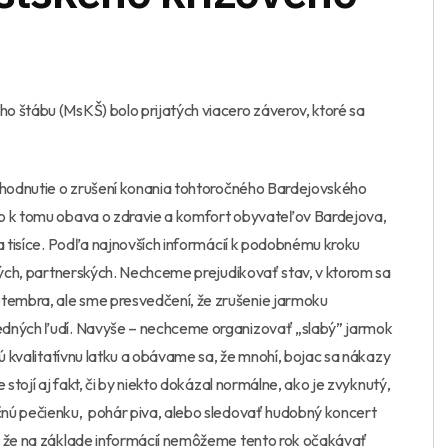
o štábu (MsKŠ) bolo prijatých viacero záverov, ktoré sa
ozhodnutie o zrušení konania tohtoročného Bardejovského
ho k tomu obava o zdravie a komfort obyvateľov Bardejova,
a tisíce. Podľa najnovších informácií k podobnému kroku
čných, partnerských. Nechceme prejudikovať stav, v ktorom sa
tembra, ale sme presvedčení, že zrušenie jarmoku
edných ľudí. Navyše – nechceme organizovať „slabý” jarmok
nú kvalitatívnu latku a obávame sa, že mnohí, bojac sa nákazy
stojí aj fakt, či by niekto dokázal normálne, ako je zvyknutý,
čnú pečienku, pohár piva, alebo sledovať hudobný koncert
, že na základe informácií nemôžeme tento rok očakávať