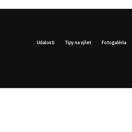
Udalosti
Tipy na výlet
Fotogaléria