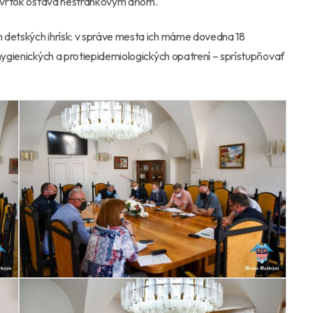
 štvrtok ostáva nestránkovým dňom.
 detských ihrísk: v správe mesta ich máme dovedna 18
 hygienických a protiepidemiologických opatrení – sprístupňovať