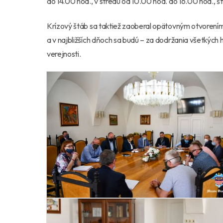
do 14.00 hod., v stredu od 10.00 hod. do 16.00 hod.,
Krízový štáb sa taktiež zaoberal opätovným otvorením
a v najbližších dňoch sa budú – za dodržania všetkých
verejnosti.