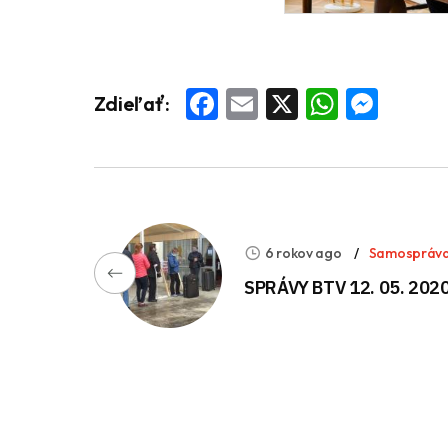
Facebook
Email
X
Whats
Mess
Zdieľať:
6 rokov ago
Samospráv
SPRÁVY BTV 12. 05. 202