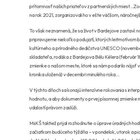
prítomnosť našich priateľov z partnerských miest…Zo
na rok 2021, zorganizovali ho v ešte väčšom, náročne
To však neznamená, že sa život v Bardejove zastaví: n
pripravujeme niekoľko podujatí, ktorých leitmotívom
kultúrneho a prírodného dedičstva UNESCO (novemb
skladateľa, rodáka z Bardejova Bélu Kélera (február 18
zmienke o našom meste, ktoré sa nám podarilo nájsť v 
kronika uložená) v decembri minulého roka…
V týchto dňoch sa konajú intenzívne rokovania s inter
hodnotu, a aby dokumenty o prvej písomnej zmienke mal
udalostí právom zaslúži.
MsKŠ taktiež prijal rozhodnutie o úprave úradných hod
začiatkom budúceho týždňa – v pondelok, utorok a p