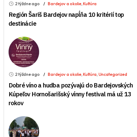
2 týždne ago
Bardejov a okolie
,
Kultúra
Región Šariš Bardejov napĺňa 10 kritérií top
destinácie
2 týždne ago
Bardejov a okolie
,
Kultúra
,
Uncategorized
Dobré víno a hudba pozývajú do Bardejovských
Kúpeľov Hornošarišský vínny festival má už 13
rokov