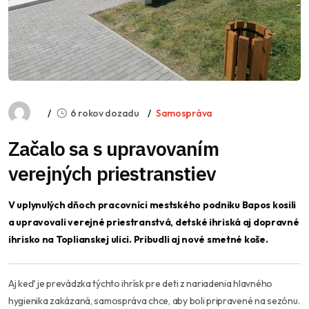
6 rokov dozadu
Samospráva
Začalo sa s upravovaním
verejných priestranstiev
V uplynulých dňoch pracovníci mestského podniku Bapos kosili
a upravovali verejné priestranstvá, detské ihriská aj dopravné
ihrisko na Toplianskej ulici. Pribudli aj nové smetné koše.
Aj keď je prevádzka týchto ihrísk pre deti z nariadenia hlavného
hygienika zakázaná, samospráva chce, aby boli pripravené na sezónu.