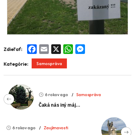
Zdieľať:
Facebook
Email
X
WhatsApp
Messenger
Samospráva
Kategórie:
6 rokov ago
Samospráva
Čaká nás iný máj…
6 rokov ago
Zaujímavosti