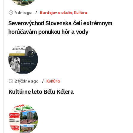
4 dni ago
Bardejov a okolie
,
Kultúra
Severovýchod Slovenska čelí extrémnym
horúčavám ponukou hôr a vody
2 týždne ago
Kultúra
Kultúrne leto Bélu Kélera