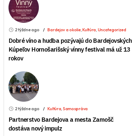
2 týždne ago
Bardejov a okolie
,
Kultúra
,
Uncategorized
Dobré víno a hudba pozývajú do Bardejovských
Kúpeľov Hornošarišský vínny festival má už 13
rokov
2 týždne ago
Kultúra
,
Samospráva
Partnerstvo Bardejova a mesta Zamošč
dostáva nový impulz