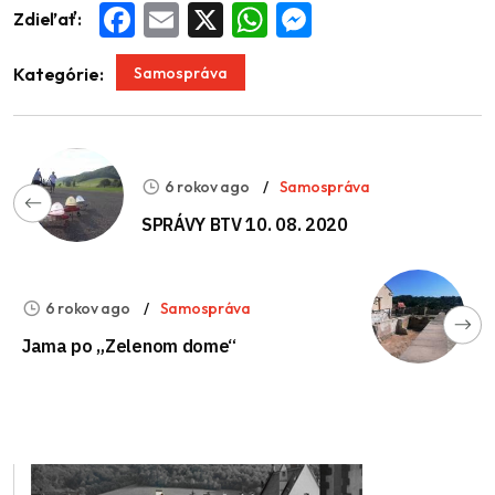
Zdieľať:
Facebook
Email
X
WhatsApp
Messenger
Samospráva
Kategórie:
6 rokov ago
Samospráva
SPRÁVY BTV 10. 08. 2020
6 rokov ago
Samospráva
Jama po „Zelenom dome“