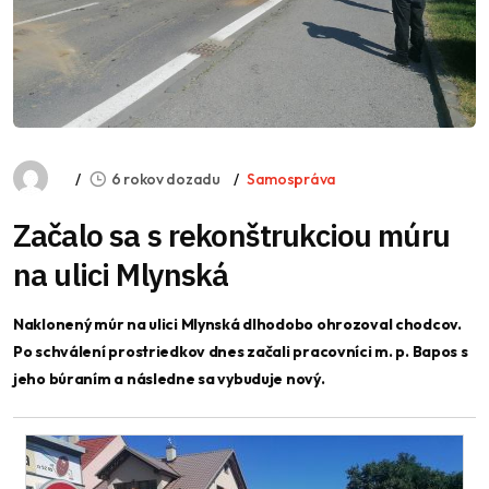
6 rokov dozadu
Samospráva
Začalo sa s rekonštrukciou múru
na ulici Mlynská
Naklonený múr na ulici Mlynská dlhodobo ohrozoval chodcov.
Po schválení prostriedkov dnes začali pracovníci m. p. Bapos s
jeho búraním a následne sa vybuduje nový.