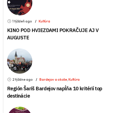
1 týždeň ago
Kultúra
KINO POD HVIEZDAMI POKRAČUJE AJ V
AUGUSTE
2 týždne ago
Bardejov a okolie
,
Kultúra
Región Šariš Bardejov napĺňa 10 kritérií top
destinácie