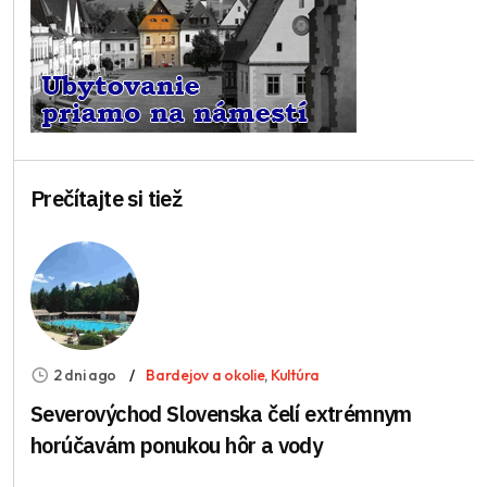
Prečítajte si tiež
2 dni ago
Bardejov a okolie
,
Kultúra
Severovýchod Slovenska čelí extrémnym
horúčavám ponukou hôr a vody