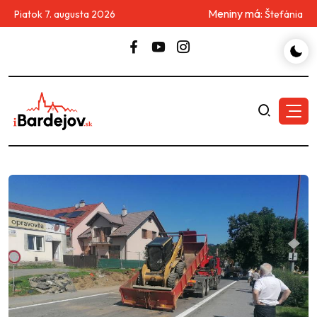
Meniny má:
Piatok 7. augusta 2026
Štefánia